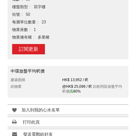
樓盤類型
寫字樓
街號
50
每層單位數量
23
物業座數
1
物業擁有權
多業權
訂閱更新
中環放盤平均呎價
建築面積
HK$ 13,952 / 呎
此物業
@HK$ 25,096 / 呎
比較同區放盤平均
呎價
高
80%
加入到我的心水名單
打印此頁
發送電郵給好友