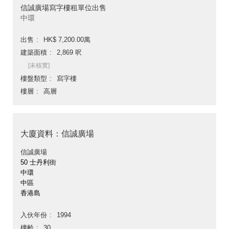
信誠廣場寫字樓租單位出售
中環
出售
HK$ 7,200.00萬
建築面積
2,869 呎
[未核實]
樓盤類型
寫字樓
樓層
高層
大廈資料：信誠廣場
信誠廣場
50 士丹利街
中環
中區
香港島
入伙年份
1994
樓齡
30