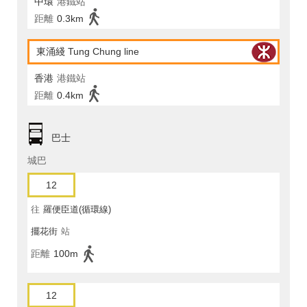
中環
港鐵站
距離
0.3km
東涌綫 Tung Chung line
香港
港鐵站
距離
0.4km
巴士
城巴
12
往
羅便臣道(循環線)
擺花街
站
距離
100m
12