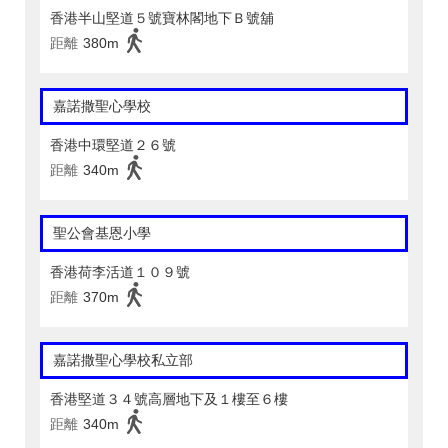
香港半山堅道５號寶林閣地下Ｂ號舖
距離
380m
嘉諾撒聖心學校
香港中環堅道２６號
距離
340m
聖公會基恩小學
香港荷李活道１０９號
距離
370m
嘉諾撒聖心學校私立部
香港堅道３４號高層地下及１樓至６樓
距離
340m