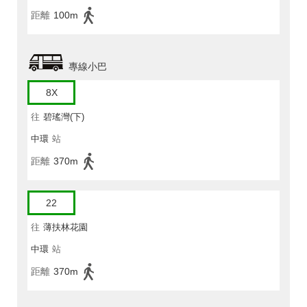
距離
100m
專線小巴
8X
往
碧瑤灣(下)
中環
站
距離
370m
22
往
薄扶林花園
中環
站
距離
370m