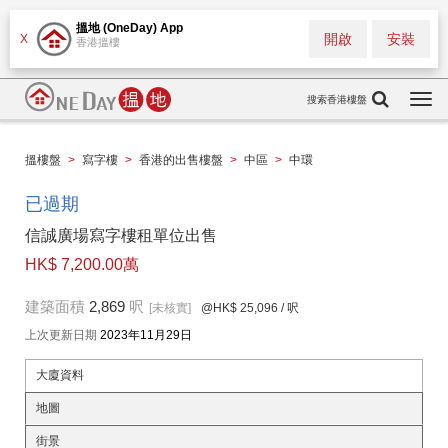
搵地 (OneDay) App
開啟
安裝
X
香港搵樓
搜索香港樓盤
Togg
navi
搵樓盤
>
寫字樓
>
香港的出售樓盤
>
中區
>
中環
已過期
信誠廣場寫字樓租單位出售
HK$ 7,200.00萬
建築面積
2,869
呎
[未核實]
@HK$ 25,096
/ 呎
上次更新日期
2023年11月29日
大廈資料
地圖
街景