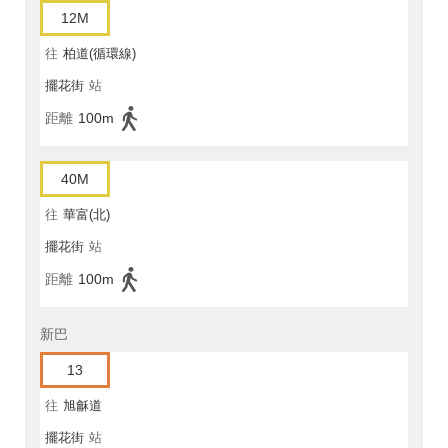
12M
往
柏道(循環線)
擺花街
站
距離
100m
40M
往
華富(北)
擺花街
站
距離
100m
新巴
13
往
旭龢道
擺花街
站