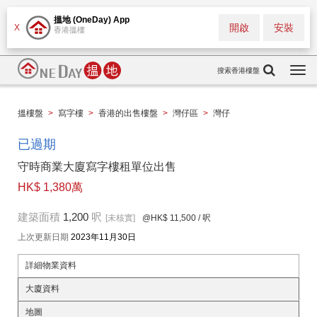
搵地 (OneDay) App
開啟
安裝
X
香港搵樓
搜索香港樓盤
Togg
navi
搵樓盤
>
寫字樓
>
香港的出售樓盤
>
灣仔區
>
灣仔
已過期
守時商業大廈寫字樓租單位出售
HK$ 1,380萬
建築面積
1,200
呎
[未核實]
@HK$ 11,500
/ 呎
上次更新日期
2023年11月30日
詳細物業資料
大廈資料
地圖