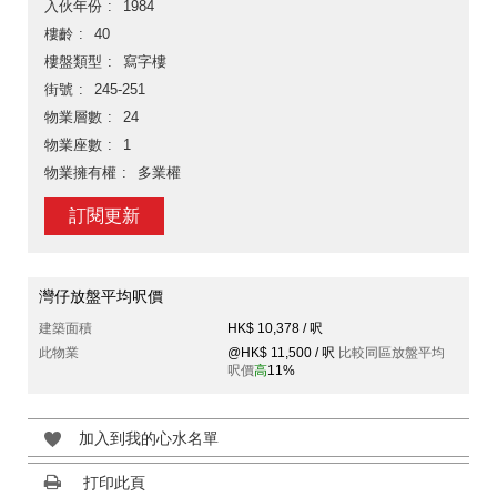
入伙年份
1984
樓齡
40
樓盤類型
寫字樓
街號
245-251
物業層數
24
物業座數
1
物業擁有權
多業權
訂閱更新
灣仔放盤平均呎價
建築面積
HK$ 10,378 / 呎
此物業
@HK$ 11,500 / 呎
比較同區放盤平均
呎價
高
11%
加入到我的心水名單
打印此頁