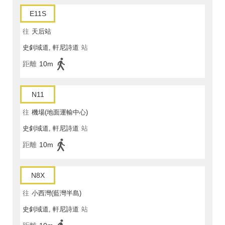
E11S
往
天后站
史釗域道, 軒尼詩道
站
距離
10m
N11
往
機場(地面運輸中心)
史釗域道, 軒尼詩道
站
距離
10m
N8X
往
小西灣(藍灣半島)
史釗域道, 軒尼詩道
站