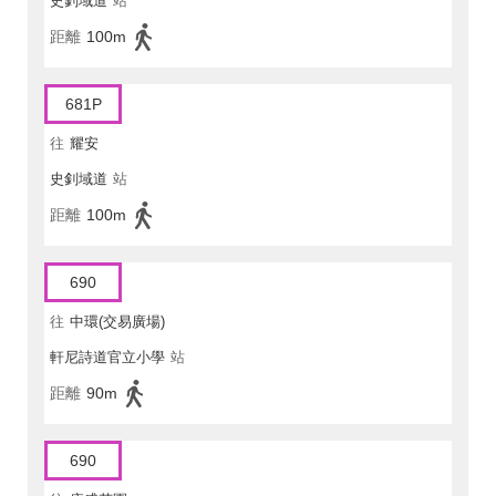
史釗域道
站
距離
100m
681P
往
耀安
史釗域道
站
距離
100m
690
往
中環(交易廣場)
軒尼詩道官立小學
站
距離
90m
690