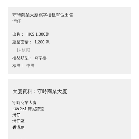
守時商業大廈寫字樓租單位出售
灣仔
出售
HK$ 1,380萬
建築面積
1,200 呎
[未核實]
樓盤類型
寫字樓
樓層
中層
大廈資料：守時商業大廈
守時商業大廈
245-251 軒尼詩道
灣仔
灣仔區
香港島