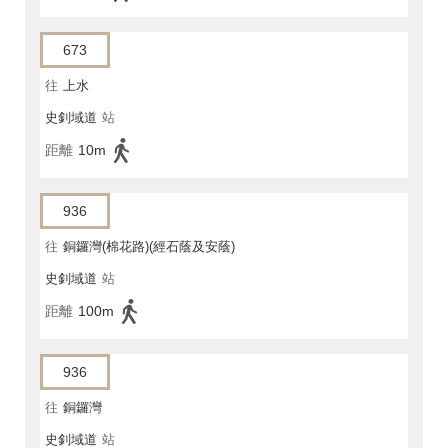
673
往
上水
史釗域道
站
距離
10m
936
往
銅鑼灣(棉花路)(經石蔭及安蔭)
史釗域道
站
距離
100m
936
往
銅鑼灣
史釗域道
站