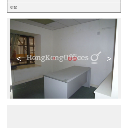
街景
<
>