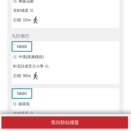
往
康盛花園
史釗域道
站
距離
10m
九巴/新巴
N680
往
中環(港澳碼頭)
軒尼詩道官立小學
站
距離
90m
N680
往
錦英苑
史釗域道
站
查詢類似樓盤
距離
100m