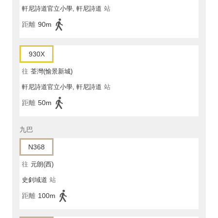
軒尼詩道官立小學, 軒尼詩道
站
距離
90m
930X
往
荃灣(愉景新城)
軒尼詩道官立小學, 軒尼詩道
站
距離
50m
九巴
N368
往
元朗(西)
史釗域道
站
距離
100m