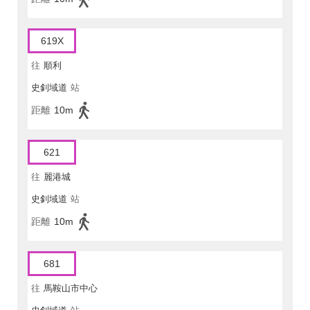
619X
往
順利
史釗域道
站
距離
10m
621
往
麗港城
史釗域道
站
距離
10m
681
往
馬鞍山市中心