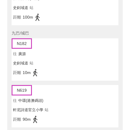
史釗域道
站
距離
100m
九巴/城巴
N182
往
廣源
史釗域道
站
距離
10m
N619
往
中環(港澳碼頭)
軒尼詩道官立小學
站
距離
90m