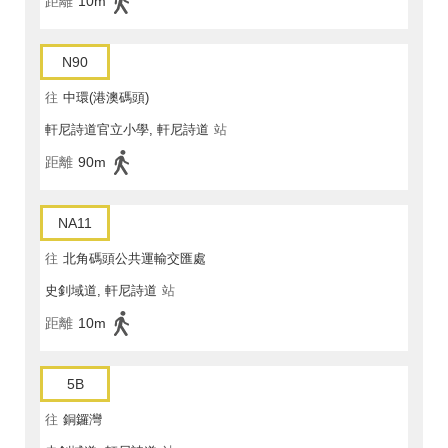
距離
10m
N90
往
中環(港澳碼頭)
軒尼詩道官立小學, 軒尼詩道
站
距離
90m
NA11
往
北角碼頭公共運輸交匯處
史釗域道, 軒尼詩道
站
距離
10m
5B
往
銅鑼灣