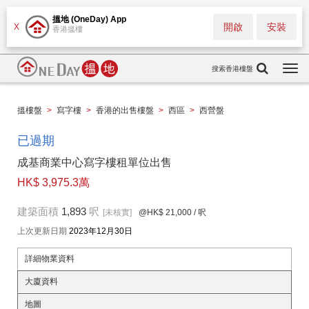
搵地 (OneDay) App
開啟
安裝
X
香港搵樓
搜索香港樓盤
Togg
navi
搵樓盤
>
寫字樓
>
香港的出售樓盤
>
西區
>
西營盤
已過期
成基商業中心寫字樓租單位出售
HK$ 3,975.3萬
建築面積
1,893
呎
[未核實]
@HK$ 21,000
/ 呎
上次更新日期
2023年12月30日
詳細物業資料
大廈資料
地圖