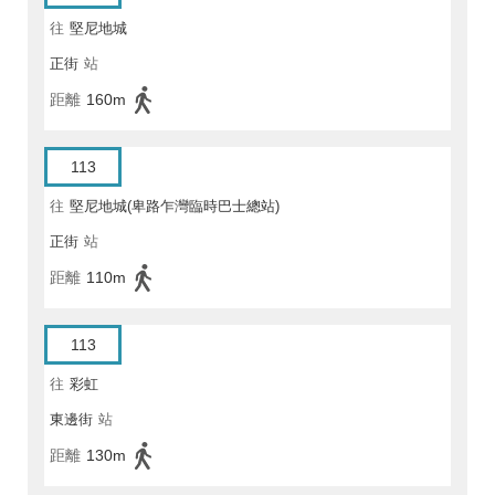
往
堅尼地城
正街
站
距離
160m
113
往
堅尼地城(卑路乍灣臨時巴士總站)
正街
站
距離
110m
113
往
彩虹
東邊街
站
距離
130m