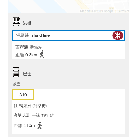
港鐵
港島綫 Island line
西營盤
港鐵站
距離
0.3km
巴士
城巴
A10
往
鴨脷洲 (利樂街)
高樂花園, 干諾道西
站
距離
110m