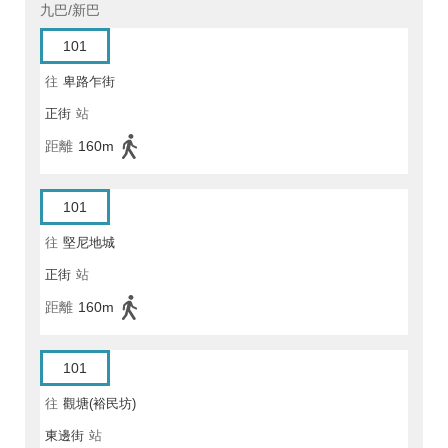
九巴/新巴
101
往
卑路乍街
正街
站
距離
160m
101
往
堅尼地城
正街
站
距離
160m
101
往
觀塘(裕民坊)
東邊街
站