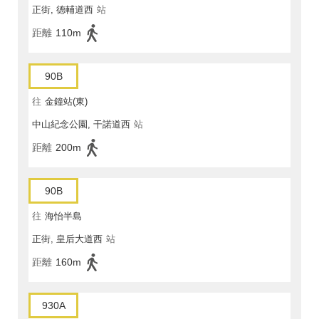
正街, 德輔道西
站
距離
110m
90B
往
金鐘站(東)
中山紀念公園, 干諾道西
站
距離
200m
90B
往
海怡半島
正街, 皇后大道西
站
距離
160m
930A