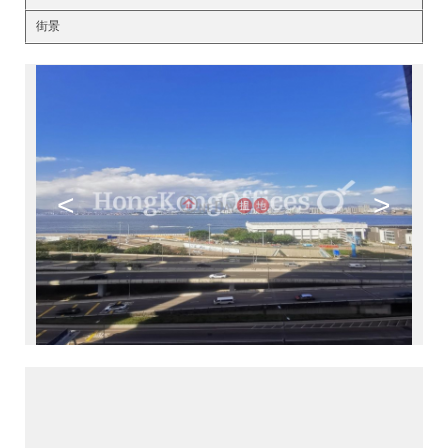
街景
<
>