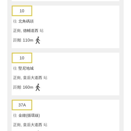
10
往
北角碼頭
正街, 德輔道西
站
距離
110m
10
往
堅尼地城
正街, 皇后大道西
站
距離
160m
37A
往
金鐘(循環線)
正街, 皇后大道西
站