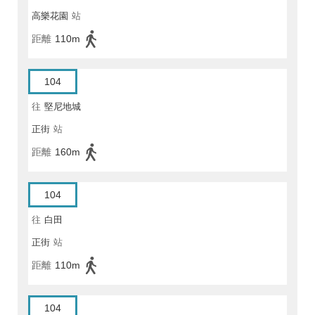
高樂花園
站
距離
110m
104
往
堅尼地城
正街
站
距離
160m
104
往
白田
正街
站
距離
110m
104