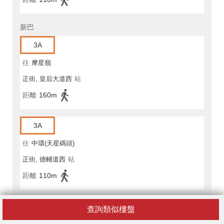
新巴
3A
往
摩星嶺
正街, 皇后大道西
站
距離
160m
3A
往
中環(天星碼頭)
正街, 德輔道西
站
距離
110m
4
查詢類似樓盤
往
中環(干諾道中)(循環線)