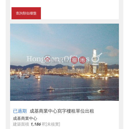
查詢類似樓盤
已過期
成基商業中心寫字樓租單位出租
成基商業中心
建築面積
1,186
呎
[未核實]