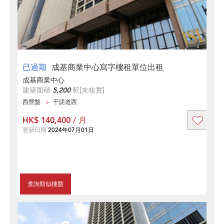
已過期
成基商業中心寫字樓租單位出租
成基商業中心
建築面積
5,200
呎
[未核實]
西營盤
干諾道西
HK$ 140,400 / 月
更新日期
2024年07月01日
查詢類似樓盤