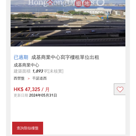
已過期
成基商業中心寫字樓租單位出租
成基商業中心
建築面積
1,893
呎
[未核實]
西營盤
干諾道西
HK$ 47,325 / 月
更新日期
2024年05月31日
查詢類似樓盤