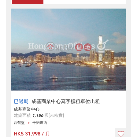
已過期
成基商業中心寫字樓租單位出租
成基商業中心
建築面積
1,186
呎
[未核實]
西營盤
干諾道西
HK$ 31,998 / 月