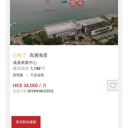
已租了
高層海景
成基商業中心
建築面積
1,186
呎
西營盤
干諾道西
HK$ 34,000 / 月
更新日期
2018年08月25日
查詢類似樓盤