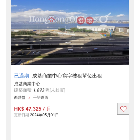
已過期
成基商業中心寫字樓租單位出租
成基商業中心
建築面積
1,893
呎
[未核實]
西營盤
干諾道西
HK$ 47,325 / 月
更新日期
2024年05月01日