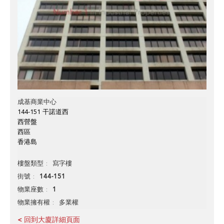
成基商業中心
144-151 干諾道西
西營盤
西區
香港島
寫字樓
樓盤類型
144-151
街號
1
物業座數
多業權
物業擁有權
< 回到大廈詳細頁面