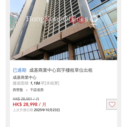
已過期
成基商業中心寫字樓租單位出租
成基商業中心
建築面積
1,186
呎
[未核實]
西營盤
干諾道西
HK$ 28,001 / 月
HK$ 28,998 / 月
上次升價日期
2025年10月23日