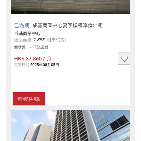
已過期
成基商業中心寫字樓租單位出租
成基商業中心
建築面積
1,893
呎
[未核實]
西營盤
干諾道西
HK$ 37,860 / 月
更新日期
2025年08月05日
查詢類似樓盤