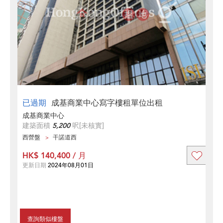
已過期
成基商業中心寫字樓租單位出租
成基商業中心
建築面積
5,200
呎
[未核實]
西營盤
干諾道西
HK$ 140,400 / 月
更新日期
2024年08月01日
查詢類似樓盤