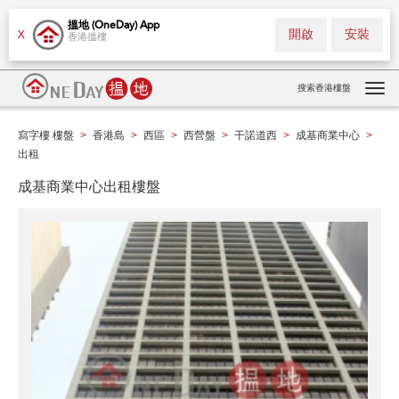
搵地 (OneDay) App
開啟
安裝
X
香港搵樓
搜索香港樓盤
Tog
navi
寫字樓 樓盤
香港島
西區
西營盤
干諾道西
成基商業中心
>
>
>
>
>
>
出租
成基商業中心出租樓盤