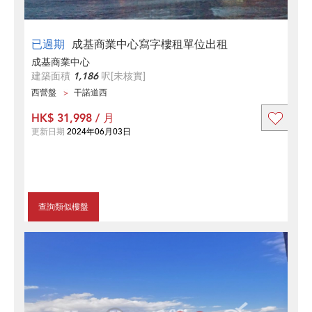
已過期
成基商業中心寫字樓租單位出租
成基商業中心
建築面積
1,186
呎
[未核實]
西營盤
干諾道西
HK$ 31,998 / 月
更新日期
2024年06月03日
查詢類似樓盤