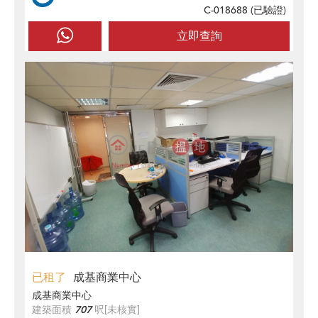
C-018688 (
已驗證
)
立即查詢
已租了
成基商業中心
成基商業中心
建築面積
707
呎
[未核實]