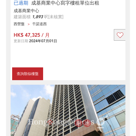
已過期
成基商業中心寫字樓租單位出租
成基商業中心
建築面積
1,893
呎
[未核實]
西營盤
干諾道西
HK$ 47,325 / 月
更新日期
2024年07月01日
查詢類似樓盤