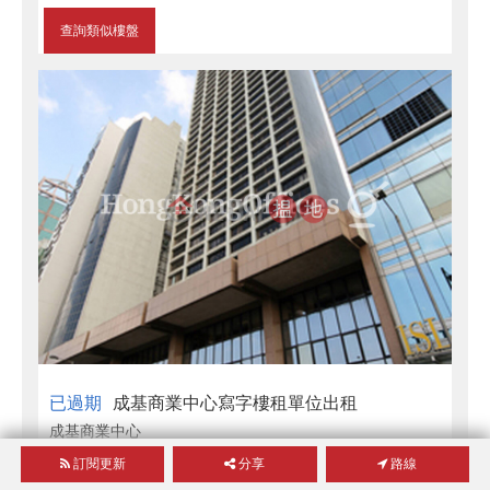
查詢類似樓盤
已過期
成基商業中心寫字樓租單位出租
成基商業中心
建築面積
5,200
呎
[未核實]
訂閱更新
分享
路線
西營盤
干諾道西