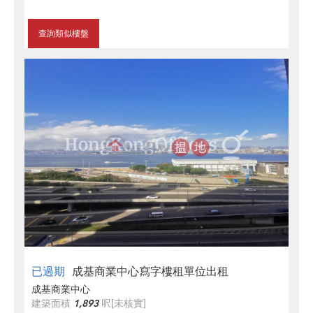
查詢類似樓盤
已過期
成基商業中心寫字樓租單位出租
成基商業中心
建築面積
1,893
呎
[未核實]