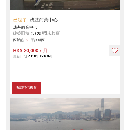
已租了
成基商業中心
成基商業中心
建築面積
1,186
呎
[未核實]
西營盤
干諾道西
HK$ 30,000 / 月
更新日期
2018年12月04日
查詢類似樓盤