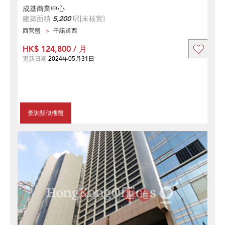
成基商業中心
建築面積
5,200
呎
[未核實]
西營盤
干諾道西
HK$ 124,800 / 月
更新日期
2024年05月31日
查詢類似樓盤