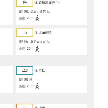
6A
往
赤柱炮台(閘口)
廈門街, 皇后大道東
站
距離
20m
10
往
北角碼頭
廈門街, 皇后大道東
站
距離
20m
113
往
彩虹
廈門街
站
距離
20m
往
山頂