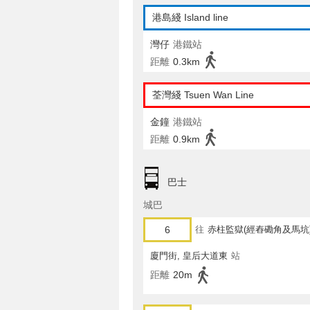
港島綫 Island line
灣仔
港鐵站
距離
0.3km
荃灣綫 Tsuen Wan Line
金鐘
港鐵站
距離
0.9km
巴士
城巴
6
往
赤柱監獄(經舂磡角及馬坑
廈門街, 皇后大道東
站
距離
20m