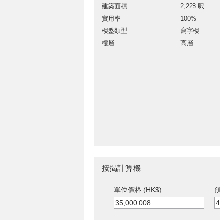
建築面積
2,228 呎
實用率
100%
樓盤類型
寫字樓
樓層
高層
按揭計算機
單位價格 (HK$)
預