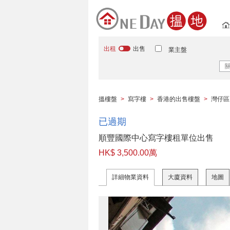
出租
出售
業主盤
搵樓盤
>
寫字樓
>
香港的出售樓盤
>
灣仔區
已過期
順豐國際中心寫字樓租單位出售
HK$ 3,500.00萬
詳細物業資料
大廈資料
地圖