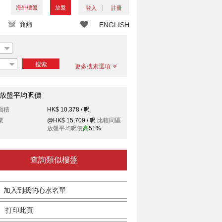
海外樓盤
放盤
登入
註冊
商舖
ENGLISH
搜索
更多搜索選項
放盤平均呎價
面積
HK$ 10,378 / 呎
業
@HK$ 15,709 / 呎
比較同區
放盤平均呎價
高
51%
查詢類似樓盤
加入到我的心水名單
打印此頁