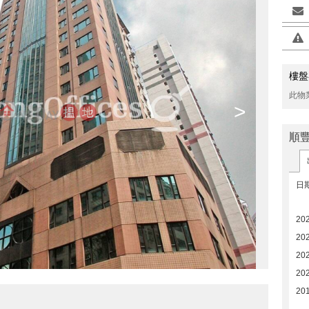
樓盤
此物
>
順
日
20
20
20
20
20