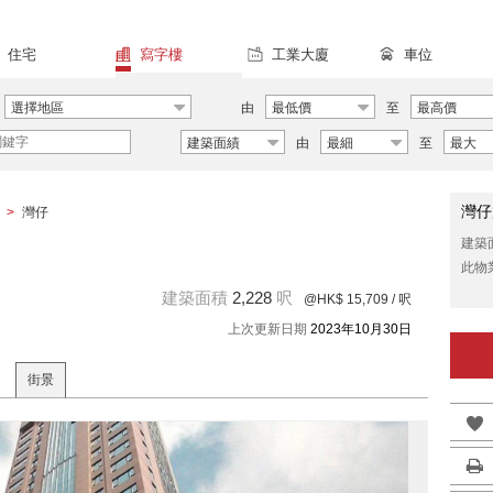
住宅
寫字樓
工業大廈
車位
選擇地區
由
最低價
至
最高價
建築面績
由
最細
至
最大
灣仔
>
灣仔
建築
此物
建築面積
2,228
呎
@HK$ 15,709
/ 呎
上次更新日期
2023年10月30日
街景