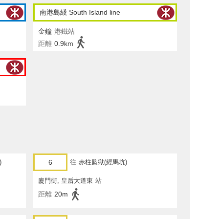
南港島綫 South Island line
金鐘
港鐵站
距離
0.9km
)
6
往
赤柱監獄(經馬坑)
廈門街, 皇后大道東
站
距離
20m