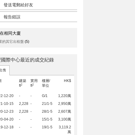
發送電郵給好友
報告錯誤
在相同大廈
業的其它出租盤
(5)
豐國際中心最近的成交紀錄
出售
期
建築
實用
樓層/
HK$
2
2
ft
ft
單位
22-12-20
-
-
G/1
1,220萬
21-10-15
2,228
-
21/1-5
2,950萬
20-12-23
2,228
-
28/1-5
2,607萬
20-04-20
-
-
15/1-5
3,100萬
19-12-18
-
-
19/1-5
3,119.2
萬