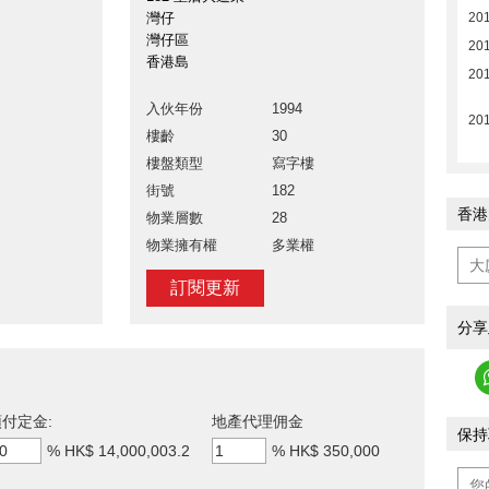
灣仔
20
灣仔區
201
香港島
201
入伙年份
1994
201
樓齡
30
樓盤類型
寫字樓
街號
182
香港
物業層數
28
物業擁有權
多業權
訂閱更新
分享
付定金:
地產代理佣金
保持
%
HK$ 14,000,003.2
%
HK$ 350,000