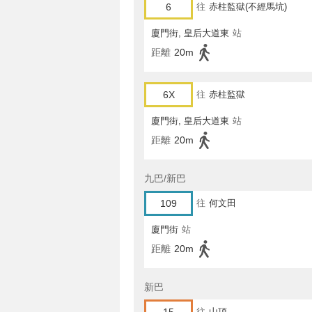
6
往
赤柱監獄(不經馬坑)
廈門街, 皇后大道東
站
距離
20m
6X
往
赤柱監獄
廈門街, 皇后大道東
站
距離
20m
九巴/新巴
109
往
何文田
廈門街
站
距離
20m
新巴
往
山頂