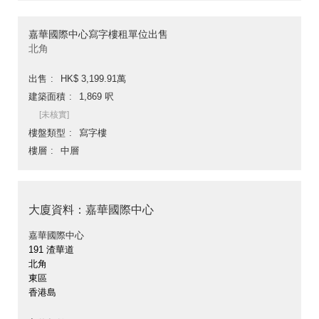
嘉華國際中心寫字樓租單位出售
北角
出售
HK$ 3,199.91萬
建築面積
1,869 呎
[未核實]
樓盤類型
寫字樓
樓層
中層
大廈資料：嘉華國際中心
嘉華國際中心
191 渣華道
北角
東區
香港島