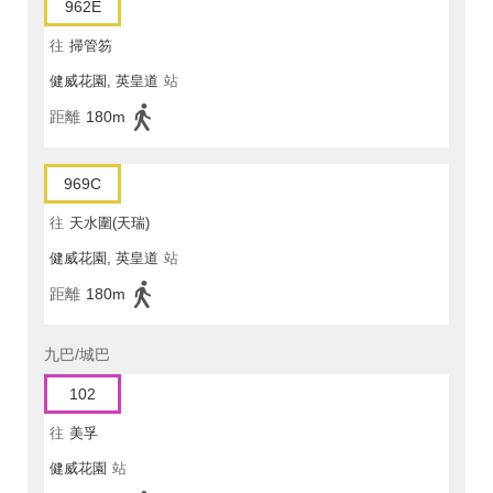
962E
往
掃管笏
健威花園, 英皇道
站
距離
180m
969C
往
天水圍(天瑞)
健威花園, 英皇道
站
距離
180m
九巴/城巴
102
往
美孚
健威花園
站