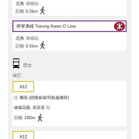
北角
港鐵站
距離
0.5km
將軍澳綫 Tseung Kwan O Line
北角
港鐵站
距離
0.5km
巴士
城巴
A12
往
機場 (經國泰城/民航處總部)
健威花園, 英皇道
站
距離
180m
A12