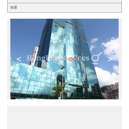
街景
<
>