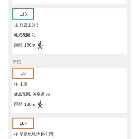
116
往
慈雲山(中)
健威花園
站
距離
180m
新巴
18
往
上環
健威花園, 英皇道
站
距離
180m
18P
往
堅尼地城(卑路乍灣)