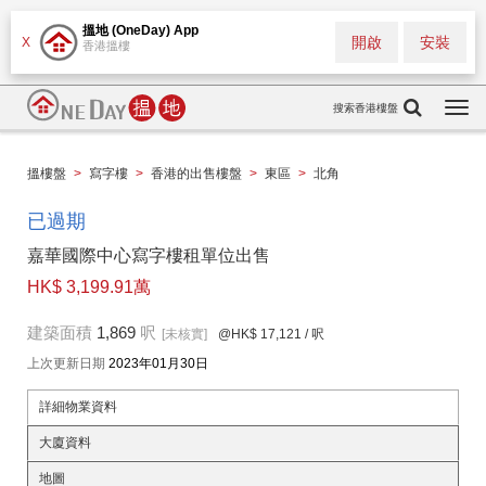
搵地 (OneDay) App
開啟
安裝
X
香港搵樓
搜索香港樓盤
Togg
navi
搵樓盤
>
寫字樓
>
香港的出售樓盤
>
東區
>
北角
已過期
嘉華國際中心寫字樓租單位出售
HK$ 3,199.91萬
建築面積
1,869
呎
[未核實]
@HK$ 17,121
/ 呎
上次更新日期
2023年01月30日
詳細物業資料
大廈資料
地圖