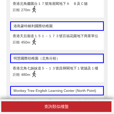
香港北角繼園台１７號海港閣地下Ａ Ｂ及Ｃ舖
距離
270m
港島蒙特梭利國際幼稚園
香港天后廟道１５１－１７３號百福花園地下商業單位
距離
450m
明慧國際幼稚園（北角分校）
香港北角七姊妹道５－１３號昌輝閣地下１號舖及１樓
距離
480m
Monkey Tree English Learning Center (North Point)
香港北角錦屏街４５Ａ及４３Ａ號東發大廈Ｄ座地下２
１號舖及Ｃ座地下２２號舖
查詢類似樓盤
距離
420m