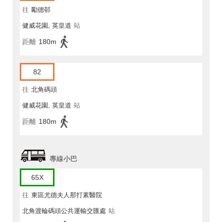
往
勵德邨
健威花園, 英皇道
站
距離
180m
82
往
北角碼頭
健威花園, 英皇道
站
距離
180m
專線小巴
65X
往
東區尤德夫人那打素醫院
北角渡輪碼頭公共運輸交匯處
站