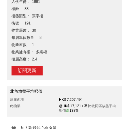
入伙年份
1991
樓齡
33
樓盤類型
寫字樓
街號
191
物業層數
30
每層單位數量
8
物業座數
1
物業擁有權
多業權
樓層高度
2.4
訂閱更新
北角放盤平均呎價
建築面積
HK$ 7,207 / 呎
此物業
@HK$ 17,121 / 呎
比較同區放盤平均
呎價
高
138%
加入到我的心水名單