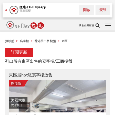
搵地 (OneDay) App
開啟
安裝
X
香港搵樓
搜索香港樓盤
Tog
navi
搵樓盤
寫字樓
香港的出售樓盤
東區
>
>
>
訂閱更新
列出所有東區出售的寫字樓/工商樓盤
東區最hot嘅寫字樓放售
海景大廈
炮台山