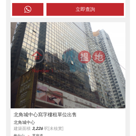
立即查詢
北角城中心寫字樓租單位出售
北角城中心
建築面積
3,226
呎
[未核實]
炮台山
英皇道