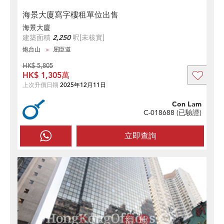
海景大廈寫字樓租單位出售
海景大廈
建築面積
2,250
呎
[未核實]
炮台山
屈臣道
HK$ 5,805
HK$ 1,305萬
上次升價日期
2025年12月11日
Con Lam
C-018688 (
已驗證
)
立即查詢