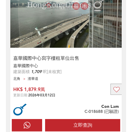
嘉華國際中心寫字樓租單位出售
嘉華國際中心
建築面積
1,709
呎
[未核實]
北角
渣華道
HK$ 1,879.9萬
更新日期
2026年03月12日
Con Lam
C-018688 (
已驗證
)
立即查詢