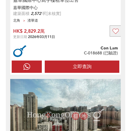
嘉華國際中心寫字樓租單位出售
嘉華國際中心
建築面積
2,572
呎
[未核實]
北角
渣華道
HK$ 2,829.2萬
更新日期
2026年03月11日
Con Lam
C-018688 (
已驗證
)
立即查詢