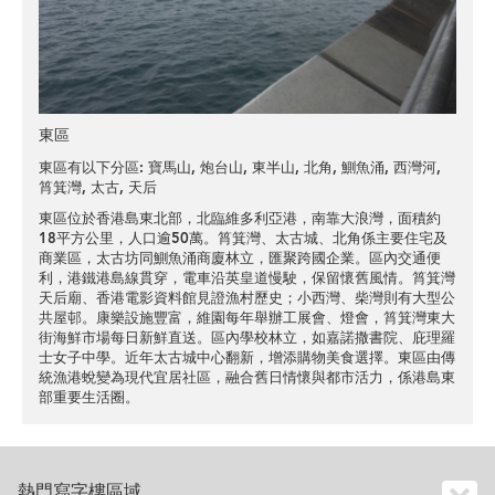
東區
東區有以下分區:
寶馬山
,
炮台山
,
東半山
,
北角
,
鰂魚涌
,
西灣河
,
筲箕灣
,
太古
,
天后
東區位於香港島東北部，北臨維多利亞港，南靠大浪灣，面積約
18平方公里，人口逾50萬。筲箕灣、太古城、北角係主要住宅及
商業區，太古坊同鰂魚涌商廈林立，匯聚跨國企業。區內交通便
利，港鐵港島線貫穿，電車沿英皇道慢駛，保留懷舊風情。筲箕灣
天后廟、香港電影資料館見證漁村歷史；小西灣、柴灣則有大型公
共屋邨。康樂設施豐富，維園每年舉辦工展會、燈會，筲箕灣東大
街海鮮市場每日新鮮直送。區內學校林立，如嘉諾撒書院、庇理羅
士女子中學。近年太古城中心翻新，增添購物美食選擇。東區由傳
統漁港蛻變為現代宜居社區，融合舊日情懷與都市活力，係港島東
部重要生活圈。
熱門寫字樓區域