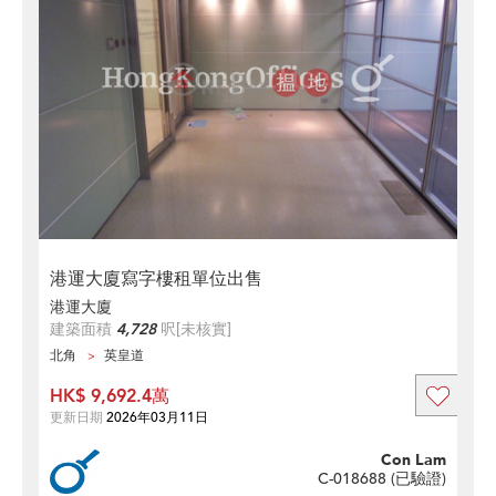
港運大廈寫字樓租單位出售
港運大廈
建築面積
4,728
呎
[未核實]
北角
英皇道
HK$ 9,692.4萬
更新日期
2026年03月11日
Con Lam
C-018688 (
已驗證
)