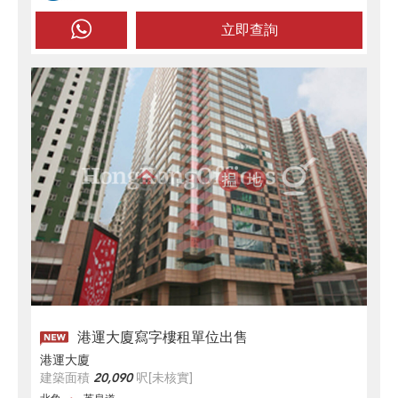
立即查詢
港運大廈寫字樓租單位出售
港運大廈
建築面積
20,090
呎
[未核實]