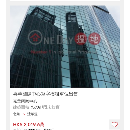
嘉華國際中心寫字樓租單位出售
嘉華國際中心
建築面積
1,836
呎
[未核實]
北角
渣華道
HK$ 2,019.6萬