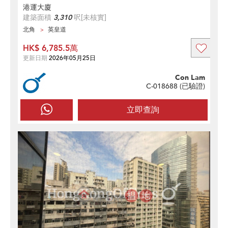
港運大廈
建築面積
3,310
呎
[未核實]
北角
英皇道
HK$ 6,785.5萬
更新日期
2026年05月25日
Con Lam
C-018688 (
已驗證
)
立即查詢