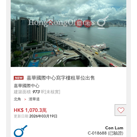
嘉華國際中心寫字樓租單位出售
嘉華國際中心
建築面積
973
呎
[未核實]
北角
渣華道
HK$ 1,070.3萬
更新日期
2026年03月19日
Con Lam
C-018688 (
已驗證
)