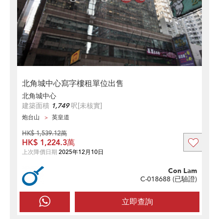
北角城中心寫字樓租單位出售
北角城中心
建築面積
1,749
呎
[未核實]
炮台山
英皇道
HK$ 1,539.12萬
HK$ 1,224.3萬
上次降價日期
2025年12月10日
Con Lam
C-018688 (
已驗證
)
立即查詢