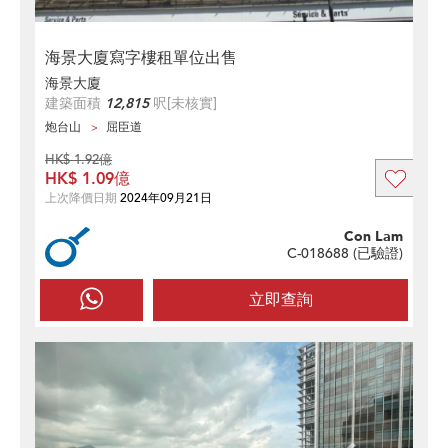
海景大廈寫字樓租單位出售
海景大廈
建築面積
12,815
呎
[未核實]
炮台山
屈臣道
HK$ 1.92億
HK$ 1.09億
上次降價日期
2024年09月21日
Con Lam
C-018688 (
已驗證
)
立即查詢