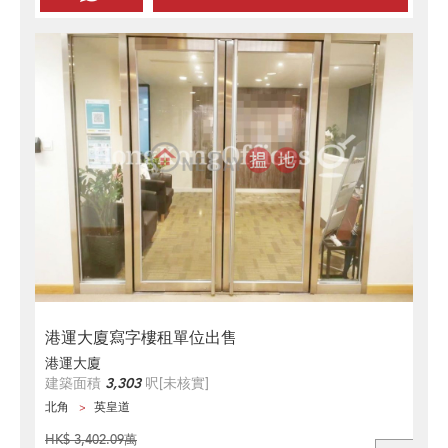
港運大廈寫字樓租單位出售
港運大廈
建築面積
3,303
呎
[未核實]
北角
英皇道
HK$ 3,402.09萬