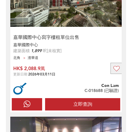
嘉華國際中心寫字樓租單位出售
嘉華國際中心
建築面積
1,899
呎
[未核實]
北角
渣華道
HK$ 2,088.9萬
更新日期
2026年03月11日
Con Lam
C-018688 (
已驗證
)
立即查詢