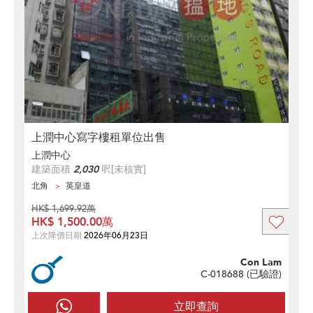
上潤中心寫字樓租單位出售
上潤中心
建築面積
2,030
呎
[未核實]
北角
英皇道
HK$ 1,699.92萬
HK$ 1,500.00萬
上次降價日期
2026年06月23日
Con Lam
C-018688 (
已驗證
)
立即查詢