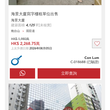
海景大廈寫字樓租單位出售
海景大廈
建築面積
4,125
呎
[未核實]
炮台山
屈臣道
HK$ 1,980萬
HK$ 2,268.75萬
上次升價日期
2026年08月05日
Con Lam
C-018688 (
已驗證
)
立即查詢