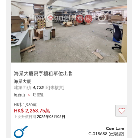
海景大廈寫字樓租單位出售
海景大廈
建築面積
4,125
呎
[未核實]
炮台山
屈臣道
HK$ 1,980萬
HK$ 2,268.75萬
上次升價日期
2026年08月05日
Con Lam
C-018688 (
已驗證
)