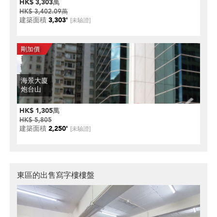
HK$ 3,303萬
HK$ 3,402.09萬
建築面積
3,303'
[未驗證]
海景大廈
炮台山
HK$ 1,305萬
HK$ 5,805
建築面積
2,250'
[未驗證]
東區的出售寫字樓樓盤