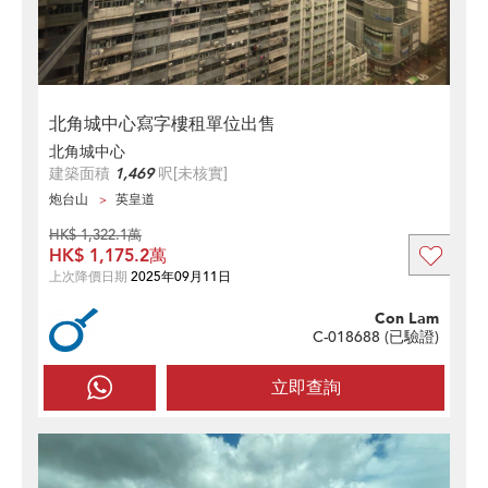
北角城中心寫字樓租單位出售
北角城中心
建築面積
1,469
呎
[未核實]
炮台山
英皇道
HK$ 1,322.1萬
HK$ 1,175.2萬
上次降價日期
2025年09月11日
Con Lam
C-018688 (
已驗證
)
立即查詢