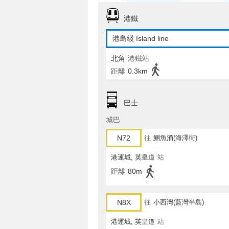
港鐵
港島綫 Island line
北角
港鐵站
距離
0.3km
巴士
城巴
N72
往
鰂魚涌(海澤街)
港運城, 英皇道
站
距離
80m
N8X
往
小西灣(藍灣半島)
港運城, 英皇道
站