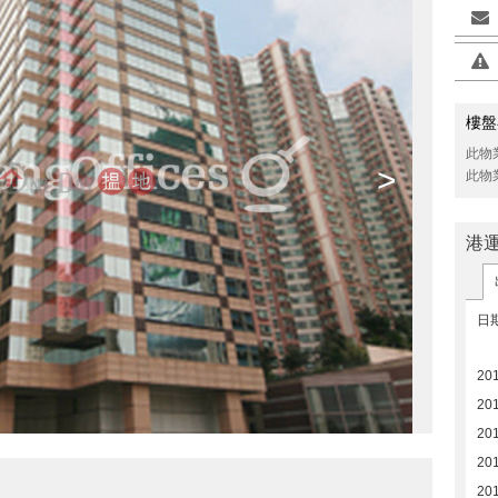
樓盤
此物
>
此物
港
日
201
20
20
20
20