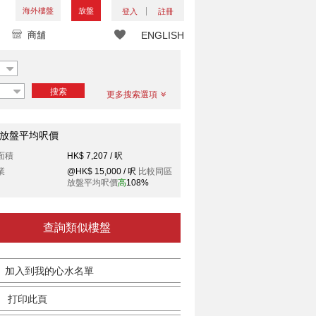
海外樓盤
放盤
登入
註冊
商舖
ENGLISH
搜索
更多搜索選項
放盤平均呎價
面積
HK$ 7,207 / 呎
業
@HK$ 15,000 / 呎
比較同區
放盤平均呎價
高
108%
查詢類似樓盤
加入到我的心水名單
打印此頁