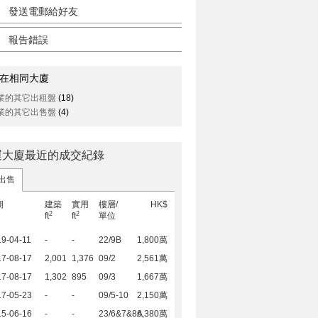
發送電郵給好友
報告錯誤
在相同大廈
業的其它出租盤
(18)
業的其它出售盤
(4)
運大廈最近的成交紀錄
出售
期
建築
實用
樓層/
HK$
2
2
ft
ft
單位
9-04-11
-
-
22/9B
1,800萬
17-08-17
2,001
1,376
09/2
2,561萬
17-08-17
1,302
895
09/3
1,667萬
17-05-23
-
-
09/5-10
2,150萬
15-06-16
-
-
23/6&7&8A
6,380萬