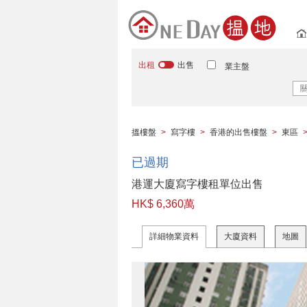
出租
出售
業主盤
搵樓盤
>
寫字樓
>
香港的出售樓盤
>
東區
已過期
港運大廈寫字樓租單位出售
HK$ 6,360萬
詳細物業資料
大廈資料
地圖