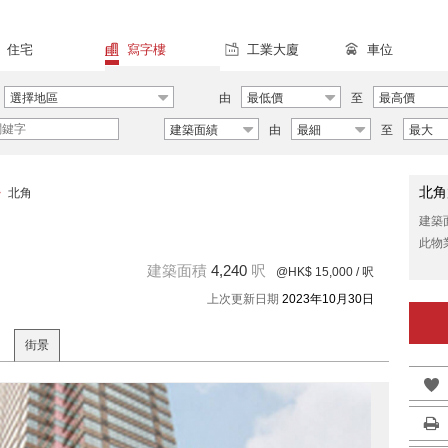
住宅
寫字樓
工業大廈
車位
選擇地區
由
最低價
至
最高價
建築面績
由
最細
至
最大
北角
>
北角
建築
此物
建築面積
4,240
呎
@HK$ 15,000
/ 呎
上次更新日期
2023年10月30日
街景