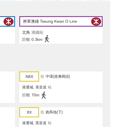
將軍澳綫 Tseung Kwan O Line
北角
港鐵站
距離
0.3km
N8X
往
中環(港澳碼頭)
港運城, 英皇道
站
距離
70m
8X
往
跑馬地(下)
港運城, 英皇道
站