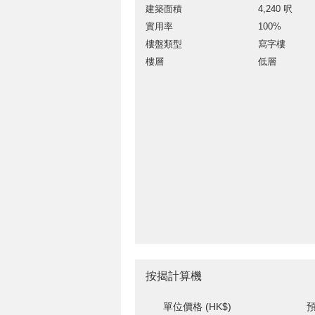
建築面積
4,240 呎
實用率
100%
樓盤類型
寫字樓
樓層
低層
按揭計算機
單位價格 (HK$)
預