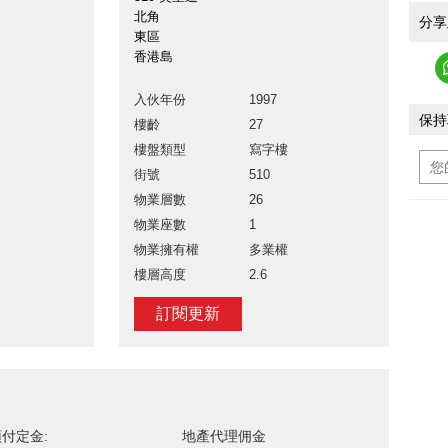
北角
分享
東區
香港島
入伙年份
1997
保持
樓齡
27
樓盤類型
寫字樓
街號
510
物業層數
26
物業座數
1
物業擁有權
多業權
樓層高度
2.6
訂閱更新
付定金:
地產代理佣金