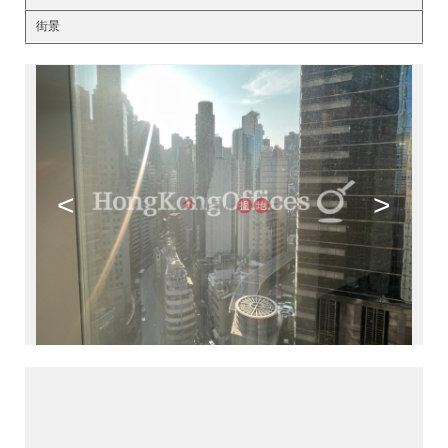
街景
<
>