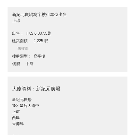
新紀元廣場寫字樓租單位出售
上環
出售
HK$ 6,007.5萬
建築面積
2,225 呎
[未核實]
樓盤類型
寫字樓
樓層
中層
大廈資料：新紀元廣場
新紀元廣場
183 皇后大道中
上環
西區
香港島