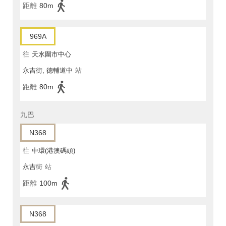
距離
80m
969A
往
天水圍市中心
永吉街, 德輔道中
站
距離
80m
九巴
N368
往
中環(港澳碼頭)
永吉街
站
距離
100m
N368