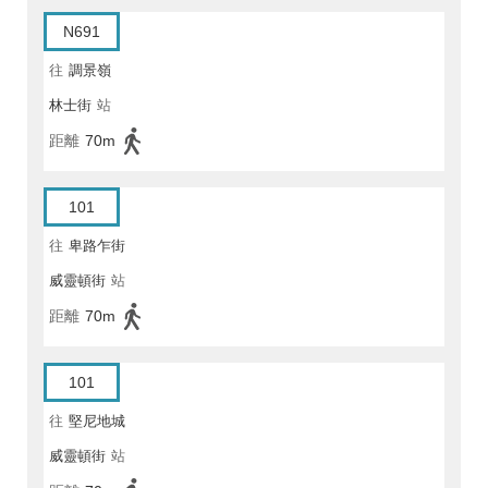
N691
往
調景嶺
林士街
站
距離
70m
101
往
卑路乍街
威靈頓街
站
距離
70m
101
往
堅尼地城
威靈頓街
站