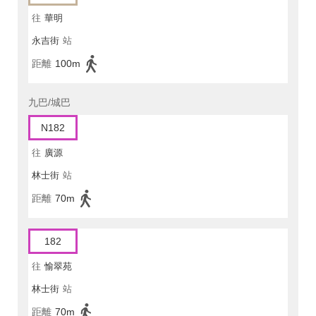
往
華明
永吉街
站
距離
100m
九巴/城巴
N182
往
廣源
林士街
站
距離
70m
182
往
愉翠苑
林士街
站
距離
70m