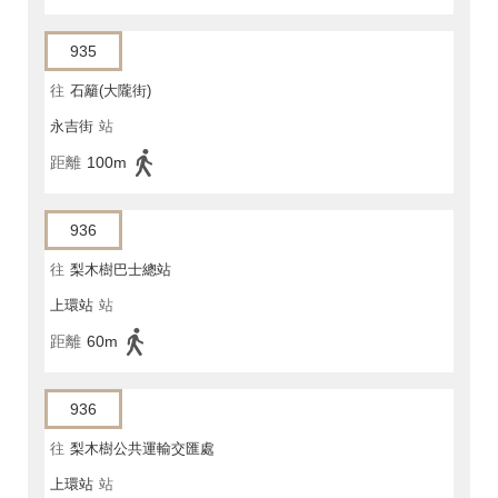
935
往
石籬(大隴街)
永吉街
站
距離
100m
936
往
梨木樹巴士總站
上環站
站
距離
60m
936
往
梨木樹公共運輸交匯處
上環站
站