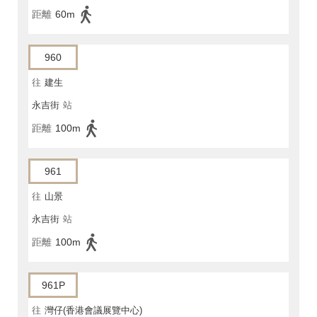
距離
60m
960
往
建生
永吉街
站
距離
100m
961
往
山景
永吉街
站
距離
100m
961P
往
灣仔(香港會議展覽中心)