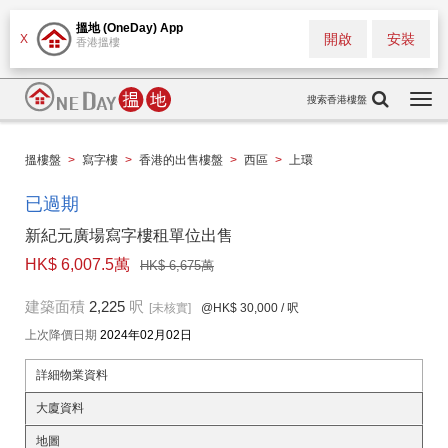
搵地 (OneDay) App
開啟
安裝
X
香港搵樓
搜索香港樓盤
Togg
navi
搵樓盤
>
寫字樓
>
香港的出售樓盤
>
西區
>
上環
已過期
新紀元廣場寫字樓租單位出售
HK$ 6,007.5萬
HK$ 6,675萬
建築面積
2,225
呎
[未核實]
@HK$ 30,000
/ 呎
上次降價日期
2024年02月02日
詳細物業資料
大廈資料
地圖