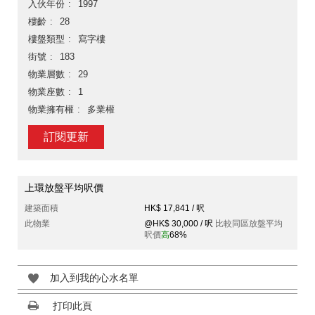
入伙年份
1997
樓齡
28
樓盤類型
寫字樓
街號
183
物業層數
29
物業座數
1
物業擁有權
多業權
訂閱更新
上環放盤平均呎價
建築面積
HK$ 17,841 / 呎
此物業
@HK$ 30,000 / 呎
比較同區放盤平均
呎價
高
68%
加入到我的心水名單
打印此頁