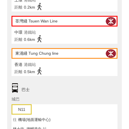
上環
港鐵站
距離
0.2km
荃灣綫 Tsuen Wan Line
中環
港鐵站
距離
0.6km
東涌綫 Tung Chung line
香港
港鐵站
距離
0.5km
巴士
城巴
N11
往
機場(地面運輸中心)
林士街, 德輔道中
站