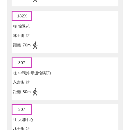
182X
往
愉翠苑
林士街
站
距離
70m
307
往
中環(中環渡輪碼頭)
永吉街
站
距離
80m
307
往
大埔中心
林士街
站