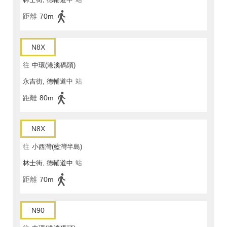
距離
70m
N8X
往
中環(港澳碼頭)
永吉街, 德輔道中
站
距離
80m
N8X
往
小西灣(藍灣半島)
林士街, 德輔道中
站
距離
70m
N90