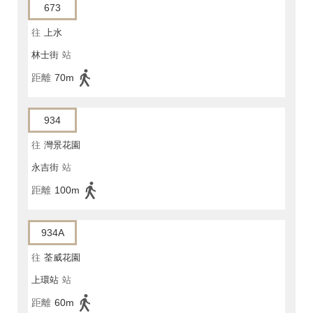
673
往
上水
林士街
站
距離
70m
934
往
灣景花園
永吉街
站
距離
100m
934A
往
荃威花園
上環站
站
距離
60m