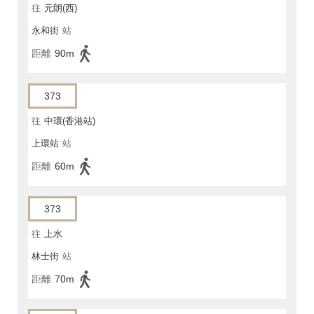
往
元朗(西)
永和街
站
距離
90m
373
往
中環(香港站)
上環站
站
距離
60m
373
往
上水
林士街
站
距離
70m