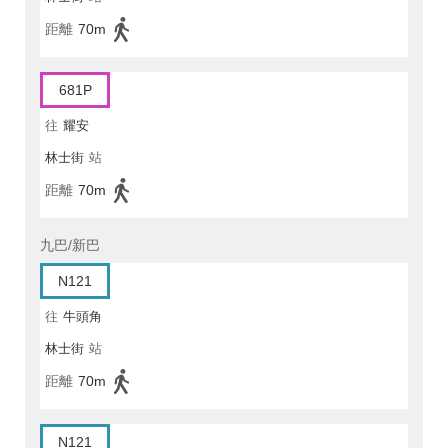
距離
70m
681P
往
耀安
林士街
站
距離
70m
九巴/新巴
N121
往
牛頭角
林士街
站
距離
70m
N121