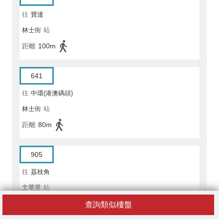
往
寶達
林士街
站
距離
100m
641
往
中環(港澳碼頭)
林士街
站
距離
80m
905
往
荔枝角
文華里
站
距離
100m
查詢類似樓盤