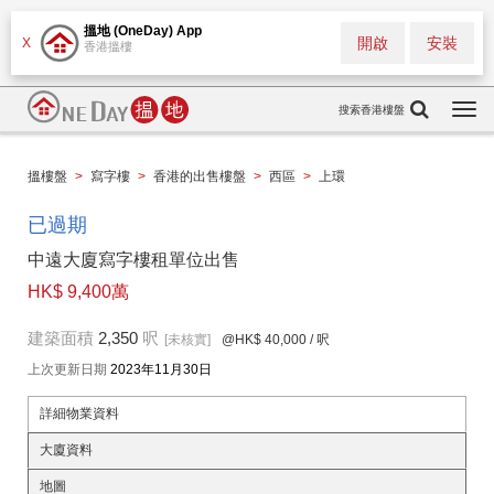
搵地 (OneDay) App
開啟
安裝
X
香港搵樓
搜索香港樓盤
Togg
navi
搵樓盤
>
寫字樓
>
香港的出售樓盤
>
西區
>
上環
已過期
中遠大廈寫字樓租單位出售
HK$ 9,400萬
建築面積
2,350
呎
[未核實]
@HK$ 40,000
/ 呎
上次更新日期
2023年11月30日
詳細物業資料
大廈資料
地圖