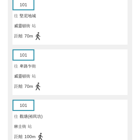
101
往
堅尼地城
威靈頓街
站
距離
70m
101
往
卑路乍街
威靈頓街
站
距離
70m
101
往
觀塘(裕民坊)
林士街
站
距離
100m