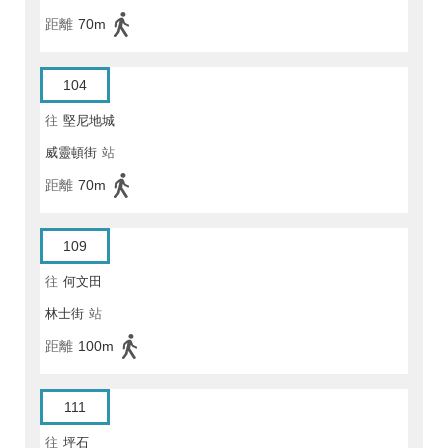
距離
70m
104
往
堅尼地城
威靈頓街
站
距離
70m
109
往
何文田
林士街
站
距離
100m
111
往
坪石