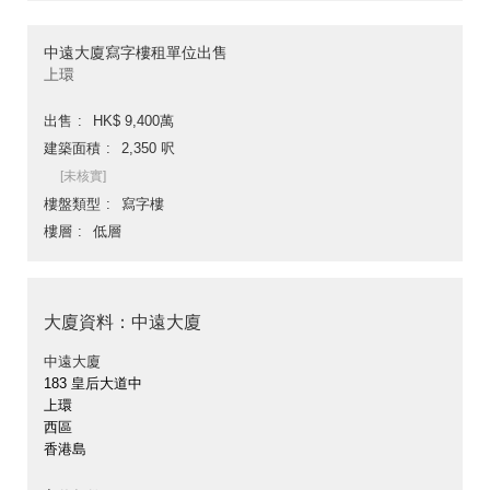
中遠大廈寫字樓租單位出售
上環
出售
HK$ 9,400萬
建築面積
2,350 呎
[未核實]
樓盤類型
寫字樓
樓層
低層
大廈資料：中遠大廈
中遠大廈
183 皇后大道中
上環
西區
香港島