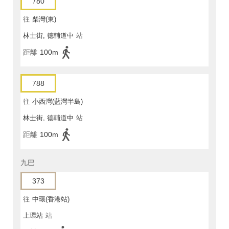
780
往
柴灣(東)
林士街, 德輔道中
站
距離
100m
788
往
小西灣(藍灣半島)
林士街, 德輔道中
站
距離
100m
九巴
373
往
中環(香港站)
上環站
站