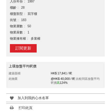
入伙年份
1997
樓齡
28
樓盤類型
寫字樓
街號
183
物業層數
50
物業座數
1
物業擁有權
多業權
訂閱更新
上環放盤平均呎價
建築面積
HK$ 17,841 / 呎
此物業
@HK$ 40,000 / 呎
比較同區放盤平均
呎價
高
124%
加入到我的心水名單
打印此頁