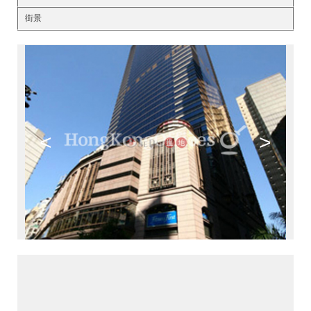
街景
<
>