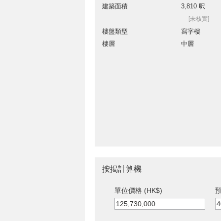
建築面積
3,810 呎
[未核實]
樓盤類型
寫字樓
樓層
中層
按揭計算機
單位價格 (HK$)
預