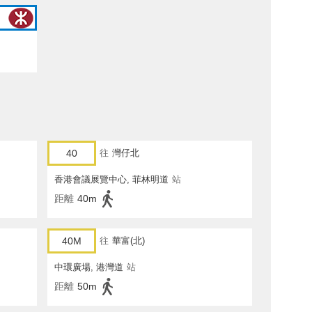
40
往
灣仔北
香港會議展覽中心, 菲林明道
站
距離
40m
40M
往
華富(北)
中環廣場, 港灣道
站
距離
50m