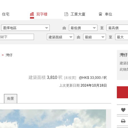
住宅
寫字樓
工業大廈
車位
選擇地區
由
最低價
至
最高價
建築面績
由
最細
至
最大
灣仔
>
灣仔
建築
此物
建築面積
3,810
呎
[未核實]
@HK$ 33,000
/ 呎
上次更新日期
2024年10月18日
街景