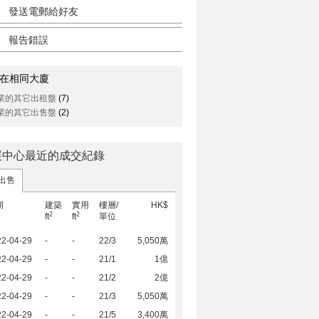
發送電郵給好友
報告錯誤
在相同大廈
業的其它出租盤
(7)
業的其它出售盤
(2)
展中心最近的成交紀錄
出售
期
建築
實用
樓層/
HK$
2
2
ft
ft
單位
22-04-29
-
-
22/3
5,050萬
22-04-29
-
-
21/1
1億
22-04-29
-
-
21/2
2億
22-04-29
-
-
21/3
5,050萬
22-04-29
-
-
21/5
3,400萬