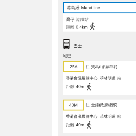
港島綫 Island line
灣仔
港鐵站
距離
0.4km
巴士
城巴
25A
往
寶馬山(循環線)
香港會議展覽中心, 菲林明道
站
距離
40m
40M
往
金鐘(政府總部)
香港會議展覽中心, 菲林明道
站
距離
40m