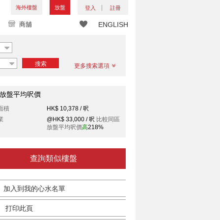
海外樓盤
放盤
登入
註冊
商舖
ENGLISH
搜索
更多搜索選項
放盤平均呎價
面積
HK$ 10,378 / 呎
業
@HK$ 33,000 / 呎
比較同區
放盤平均呎價
高
218%
查詢類似樓盤
加入到我的心水名單
打印此頁