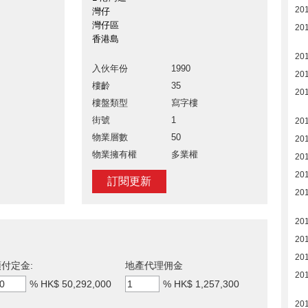
20
灣仔
灣仔區
20
香港島
20
入伙年份
1990
20
樓齡
35
20
樓盤類型
寫字樓
街號
1
20
物業層數
50
20
物業擁有權
多業權
20
20
訂閱更新
20
20
20
20
付定金:
地產代理佣金
20
%
HK$ 50,292,000
%
HK$ 1,257,300
20