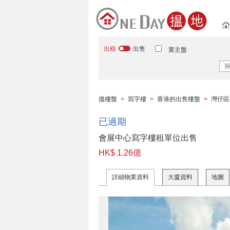
出租
出售
業主盤
搵樓盤
>
寫字樓
>
香港的出售樓盤
>
灣仔區
已過期
會展中心寫字樓租單位出售
HK$ 1.26億
詳細物業資料
大廈資料
地圖