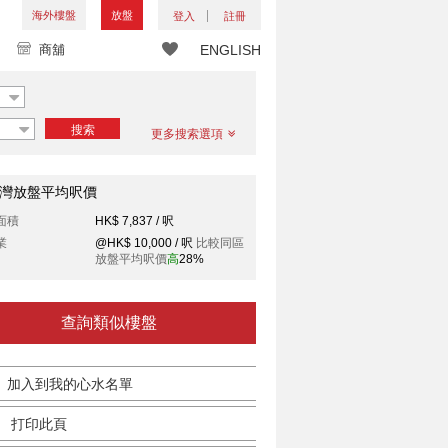
海外樓盤
放盤
登入
註冊
商舖
ENGLISH
搜索
更多搜索選項
灣放盤平均呎價
面積
HK$ 7,837 / 呎
業
@HK$ 10,000 / 呎
比較同區
放盤平均呎價
高
28%
查詢類似樓盤
加入到我的心水名單
打印此頁