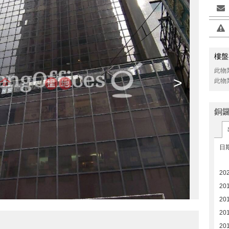
樓盤
此物
>
此物
銅
日
20
20
20
20
20