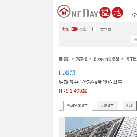
出租
出售
業主盤
搵樓盤
>
寫字樓
>
香港的出售樓盤
>
灣仔區
已過期
銅鑼灣中心寫字樓租單位出售
HK$ 1,400萬
詳細物業資料
大廈資料
地圖