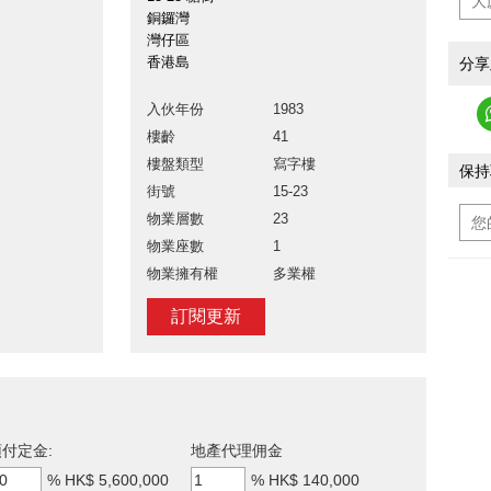
銅鑼灣
灣仔區
香港島
分享
入伙年份
1983
樓齡
41
樓盤類型
寫字樓
保持
街號
15-23
物業層數
23
物業座數
1
物業擁有權
多業權
訂閱更新
付定金:
地產代理佣金
%
HK$ 5,600,000
%
HK$ 140,000