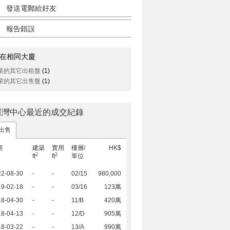
發送電郵給好友
報告錯誤
在相同大廈
業的其它出租盤
(1)
業的其它出售盤
(1)
鑼灣中心最近的成交紀錄
出售
期
建築
實用
樓層/
HK$
2
2
ft
ft
單位
22-08-30
-
-
02/15
980,000
19-02-18
-
-
03/16
123萬
18-04-30
-
-
11/B
420萬
18-04-13
-
-
12/D
905萬
18-03-22
-
-
13/A
990萬