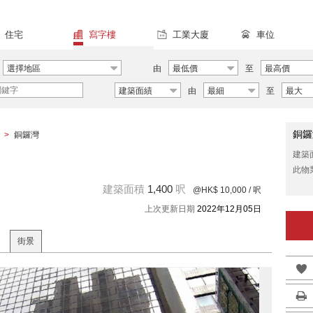
住宅
寫字樓
工業大廈
車位
選擇地區
由
最低價
至
最高價
建築面績
由
最細
至
最大
銅鑼
>
銅鑼灣
建築
此物
建築面積
1,400
呎
@HK$ 10,000
/ 呎
上次更新日期
2022年12月05日
街景