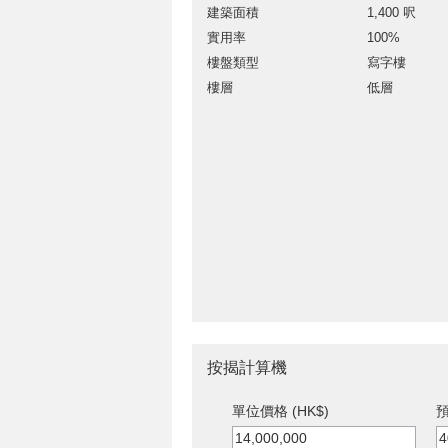
建築面積
1,400 呎
實用率
100%
樓盤類型
寫字樓
樓層
低層
按揭計算機
單位價格 (HK$)
預