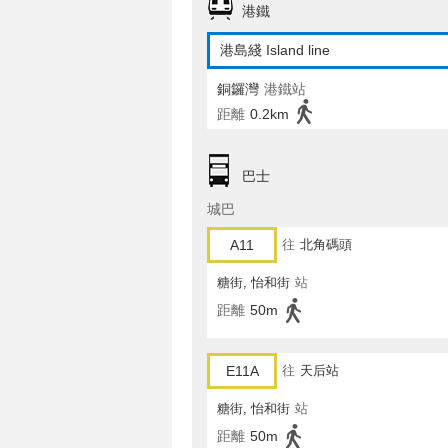
港鐵
港島綫 Island line
銅鑼灣
港鐵站
距離
0.2km
巴士
城巴
A11
往
北角碼頭
糖街, 怡和街
站
距離
50m
E11A
往
天后站
糖街, 怡和街
站
距離
50m