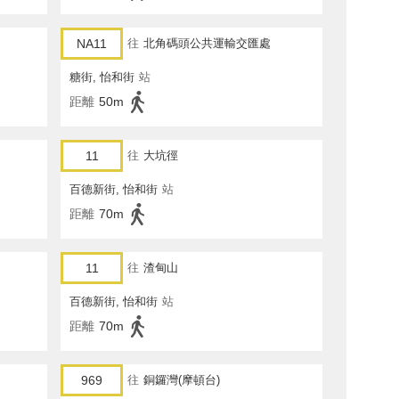
NA11
往
北角碼頭公共運輸交匯處
糖街, 怡和街
站
距離
50m
11
往
大坑徑
百德新街, 怡和街
站
距離
70m
11
往
渣甸山
百德新街, 怡和街
站
距離
70m
969
往
銅鑼灣(摩頓台)