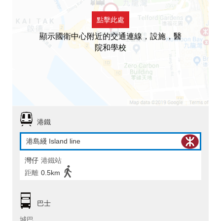
點擊此處
顯示國衛中心附近的交通連線，設施，醫
院和學校
港鐵
港島綫 Island line
灣仔
港鐵站
距離
0.5km
巴士
城巴