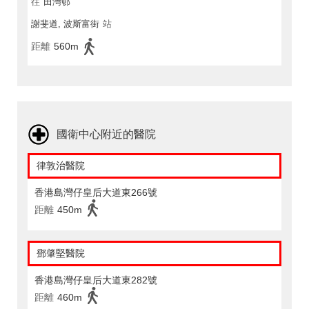
往
田灣邨
謝斐道, 波斯富街
站
距離
560m
國衛中心附近的醫院
律敦治醫院
香港島灣仔皇后大道東266號
距離
450m
鄧肇堅醫院
香港島灣仔皇后大道東282號
距離
460m