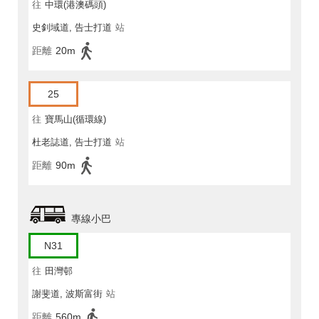
往
中環(港澳碼頭)
史釗域道, 告士打道
站
距離
20m
25
往
寶馬山(循環線)
杜老誌道, 告士打道
站
距離
90m
專線小巴
N31
往
田灣邨
謝斐道, 波斯富街
站
距離
560m