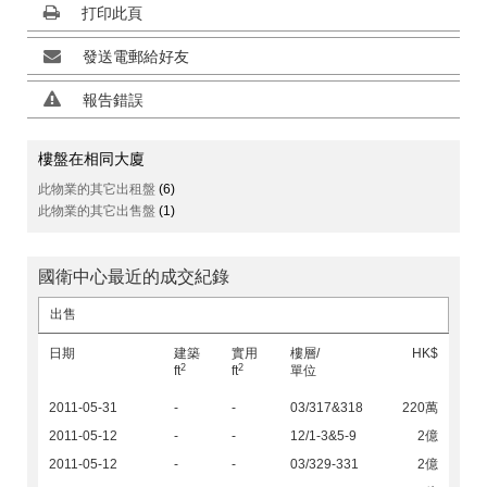
打印此頁
發送電郵給好友
報告錯誤
樓盤在相同大廈
此物業的其它出租盤
(6)
此物業的其它出售盤
(1)
國衛中心最近的成交紀錄
出售
日期
建築
實用
樓層/
HK$
2
2
ft
ft
單位
2011-05-31
-
-
03/317&318
220萬
2011-05-12
-
-
12/1-3&5-9
2億
2011-05-12
-
-
03/329-331
2億