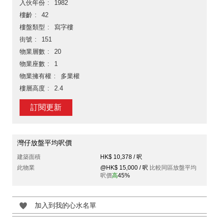
入伙年份
1982
樓齡
42
樓盤類型
寫字樓
街號
151
物業層數
20
物業座數
1
物業擁有權
多業權
樓層高度
2.4
訂閱更新
灣仔放盤平均呎價
建築面積
HK$ 10,378 / 呎
此物業
@HK$ 15,000 / 呎
比較同區放盤平均
呎價
高
45%
加入到我的心水名單