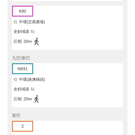
690
往
中環(交易廣場)
史釗域道
站
距離
20m
九巴/新巴
N691
往
中環(港澳碼頭)
史釗域道
站
距離
20m
新巴
2