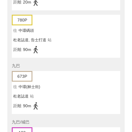
距離
20m
780P
往
中環碼頭
杜老誌道, 告士打道
站
距離
90m
九巴
673P
往
中環(林士街)
杜老誌道
站
距離
90m
九巴/城巴