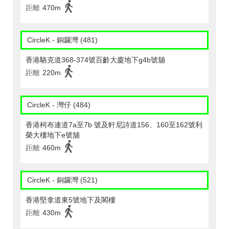
距離
470m
CircleK - 銅鑼灣 (481)
香港駱克道368-374號百齡大廈地下g4b號舖
距離
220m
CircleK - 灣仔 (484)
香港柯布連道7a至7b 號及軒尼詩道156、160至162號利
榮大樓地下e號舖
距離
460m
CircleK - 銅鑼灣 (521)
香港堅拿道東5號地下及閣樓
距離
430m