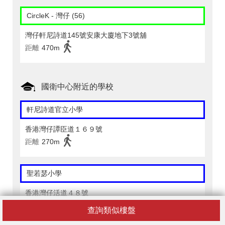
CircleK - 灣仔 (56)
灣仔軒尼詩道145號安康大廈地下3號舖
距離
470m
國衛中心附近的學校
軒尼詩道官立小學
香港灣仔譚臣道１６９號
距離
270m
聖若瑟小學
香港灣仔活道４８號
距離
450m
查詢類似樓盤