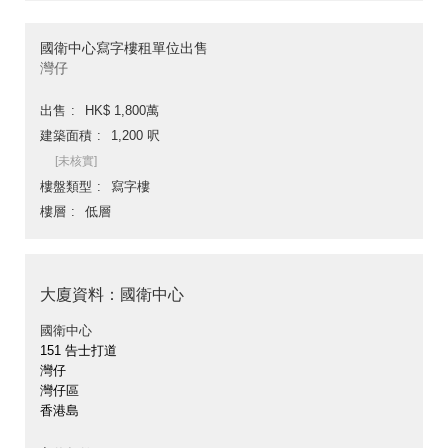
國衛中心寫字樓租單位出售
灣仔
出售
HK$ 1,800萬
建築面積
1,200 呎
[未核實]
樓盤類型
寫字樓
樓層
低層
大廈資料：國衛中心
國衛中心
151 告士打道
灣仔
灣仔區
香港島