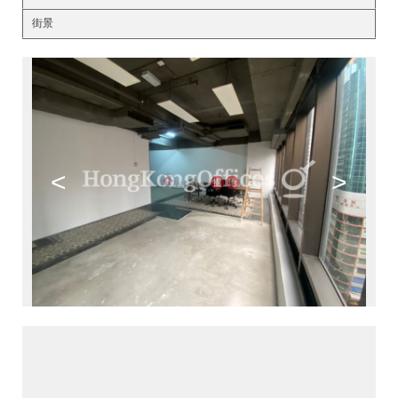
街景
<
>