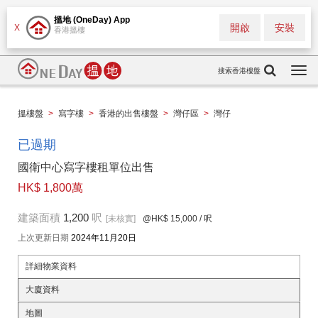
搵地 (OneDay) App
開啟
安裝
X
香港搵樓
搜索香港樓盤
Togg
navi
搵樓盤
>
寫字樓
>
香港的出售樓盤
>
灣仔區
>
灣仔
已過期
國衛中心寫字樓租單位出售
HK$ 1,800萬
建築面積
1,200
呎
[未核實]
@HK$ 15,000
/ 呎
上次更新日期
2024年11月20日
詳細物業資料
大廈資料
地圖