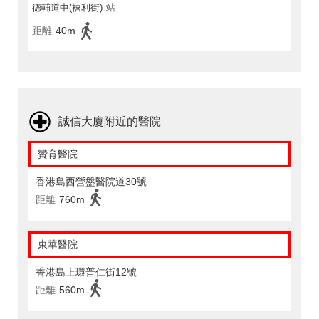
德輔道中(禧利街)
站
距離
40m
誠信大廈附近的醫院
贊育醫院
香港島西營盤醫院道30號
距離
760m
東華醫院
香港島上環普仁街12號
距離
560m