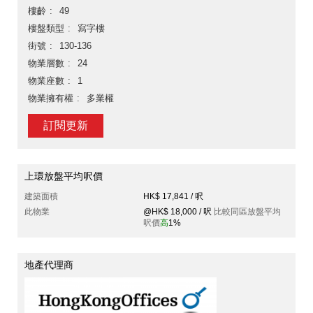
樓齡
49
樓盤類型
寫字樓
街號
130-136
物業層數
24
物業座數
1
物業擁有權
多業權
訂閱更新
上環放盤平均呎價
建築面積
HK$ 17,841 / 呎
此物業
@HK$ 18,000 / 呎
比較同區放盤平均
呎價
高
1%
地產代理商