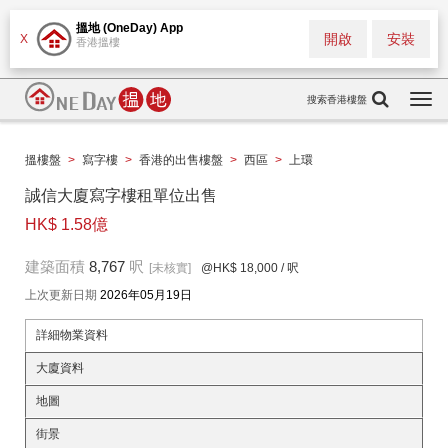
搵地 (OneDay) App
開啟
安裝
X
香港搵樓
搜索香港樓盤
Togg
navi
搵樓盤
>
寫字樓
>
香港的出售樓盤
>
西區
>
上環
誠信大廈寫字樓租單位出售
HK$ 1.58億
建築面積
8,767
呎
[未核實]
@HK$ 18,000
/ 呎
上次更新日期
2026年05月19日
詳細物業資料
大廈資料
地圖
街景