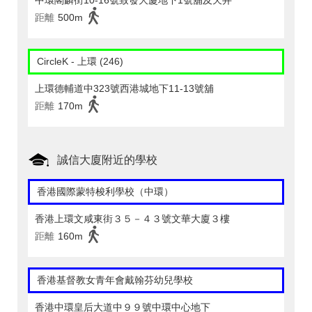
中環閣麟街10-16號致發大廈地下1號舖及天井
距離
500m
CircleK - 上環 (246)
上環德輔道中323號西港城地下11-13號舖
距離
170m
誠信大廈附近的學校
香港國際蒙特梭利學校（中環）
香港上環文咸東街３５－４３號文華大廈３樓
距離
160m
香港基督教女青年會戴翰芬幼兒學校
香港中環皇后大道中９９號中環中心地下