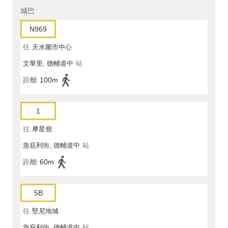
城巴
N969
往
天水圍市中心
文華里, 德輔道中
站
距離
100m
1
往
摩星嶺
急庇利街, 德輔道中
站
距離
60m
5B
往
堅尼地城
急庇利街, 德輔道中
站