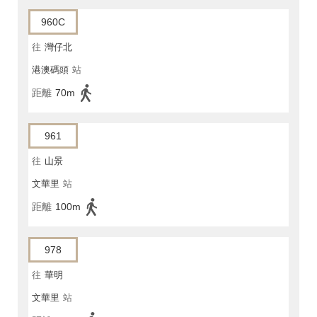
960C
往
灣仔北
港澳碼頭
站
距離
70m
961
往
山景
文華里
站
距離
100m
978
往
華明
文華里
站