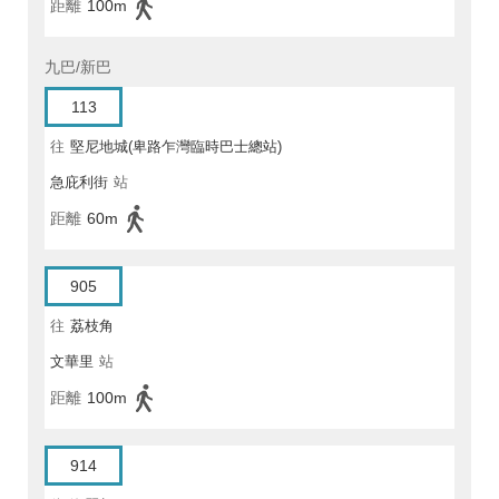
距離
100m
九巴/新巴
113
往
堅尼地城(卑路乍灣臨時巴士總站)
急庇利街
站
距離
60m
905
往
荔枝角
文華里
站
距離
100m
914