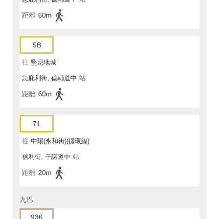
距離
60m
5B
往
堅尼地城
急庇利街, 德輔道中
站
距離
60m
71
往
中環(永和街)(循環線)
禧利街, 干諾道中
站
距離
20m
九巴
936