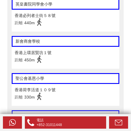
英皇書院同學會小學
香港必列者士街５８號
距離
440m
新會商會學校
香港上環居賢坊１號
距離
450m
聖公會基恩小學
香港荷李活道１０９號
距離
330m
Island Christian Academy
電話
+852-31011448
香港必列者士街７０號