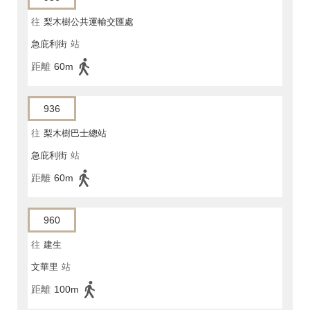
往
梨木樹公共運輸交匯處
急庇利街
站
距離
60m
936
往
梨木樹巴士總站
急庇利街
站
距離
60m
960
往
建生
文華里
站
距離
100m