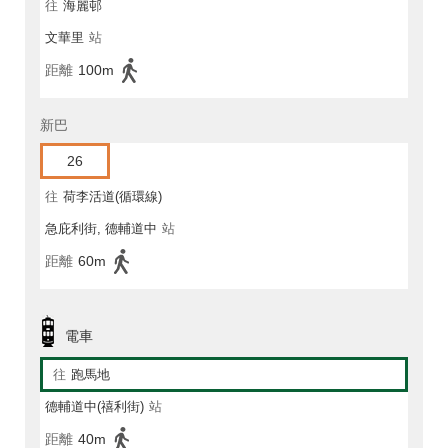
往
海麗邨
文華里
站
距離
100m
新巴
26
往
荷李活道(循環線)
急庇利街, 德輔道中
站
距離
60m
電車
往
跑馬地
德輔道中(禧利街)
站
距離
40m