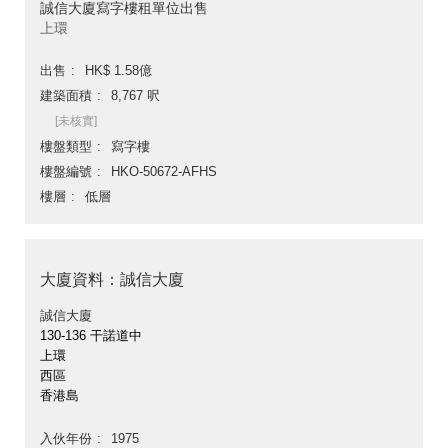
誠信大廈寫字樓租單位出售
上環
出售
HK$ 1.58億
建築面積
8,767 呎
[未核實]
樓盤類型
寫字樓
樓盤編號
HKO-50672-AFHS
樓層
低層
大廈資料：誠信大廈
誠信大廈
130-136 干諾道中
上環
西區
香港島
入伙年份
1975