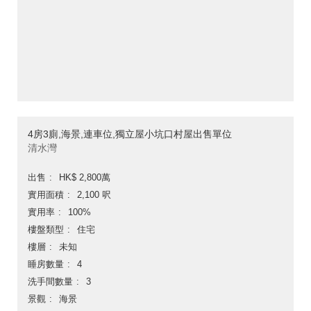
4房3廁,海景,連車位,獨立屋小坑口村屋出售單位
清水灣
出售
HK$ 2,800萬
實用面積
2,100 呎
實用率
100%
樓盤類型
住宅
樓層
未知
睡房數量
4
洗手間數量
3
景觀
海景