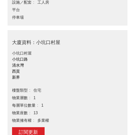
設施／配套
工人房
平台
停車場
大廈資料：小坑口村屋
小坑口村屋
小坑口路
清水灣
西貢
新界
樓盤類型
住宅
物業層數
1
每層單位數量
1
物業座數
13
物業擁有權
多業權
訂閱更新