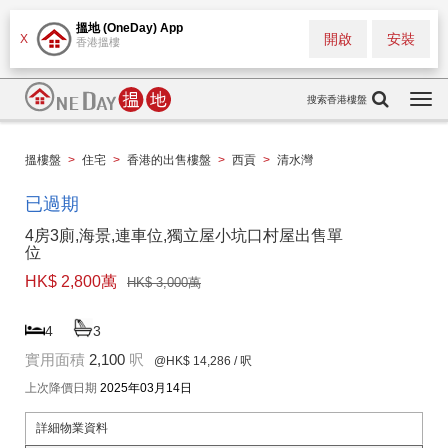
搵地 (OneDay) App
開啟
安裝
X
香港搵樓
搜索香港樓盤
Togg
navi
搵樓盤
>
住宅
>
香港的出售樓盤
>
西貢
>
清水灣
已過期
4房3廁,海景,連車位,獨立屋小坑口村屋出售單
位
HK$ 2,800萬
HK$ 3,000萬
4
3
實用面積
2,100
呎
@HK$ 14,286
/ 呎
上次降價日期
2025年03月14日
詳細物業資料