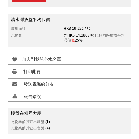
清水灣放盤平均呎價
實用面積
HK$ 19,121 / 呎
此物業
@HK$ 14,286 / 呎
比較同區放盤平均
呎價
低
25%
加入到我的心水名單
打印此頁
發送電郵給好友
報告錯誤
樓盤在相同大廈
此物業的其它出租盤
(1)
此物業的其它出售盤
(4)