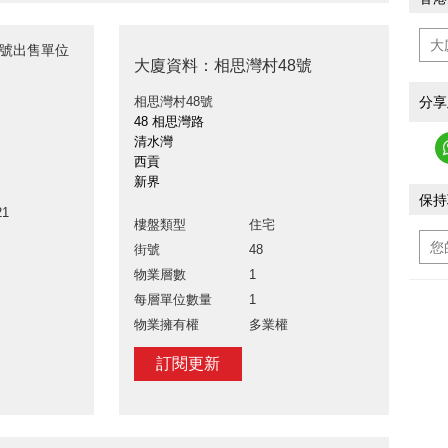
8號出售單位
大廈資料：相思灣村48號
分享
相思灣村48號
48 相思灣路
清水灣
西貢
新界
保持
21
樓盤類型
住宅
街號
48
物業層數
1
每層單位數量
1
物業擁有權
多業權
訂閱更新