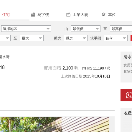
住宅
寫字樓
工業大廈
車位
選擇地區
由
最低價
至
最高價
至
最大
睡房
睡房
洗手間
任何
清水
清水灣
實用
48
實用面積
2,100
呎
@HK$ 11,190
/ 呎
此物
上次降價日期
2025年10月10日
地產