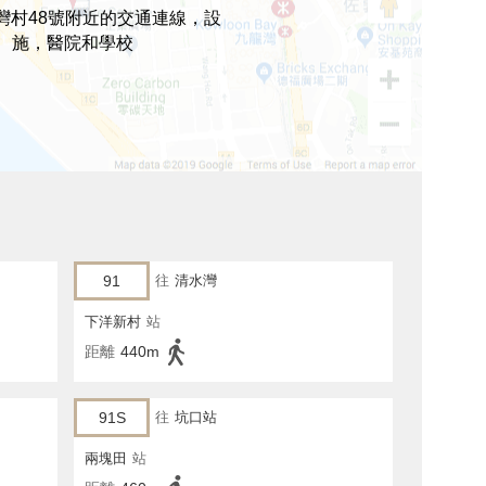
灣村48號附近的交通連線，設
施，醫院和學校
91
往
清水灣
下洋新村
站
距離
440m
91S
往
坑口站
兩塊田
站