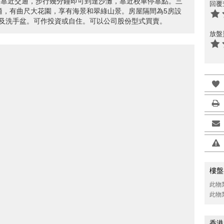
，靠近交通，步行幾分鐘即可到達沙灘，靠近校車停靠點。三
回覆
舒適，有曲尺大花園，享有海景和翠綠山景。房屋隔間為5房設
及洗手盆。可作投資或自住。可以公司股份型式買賣。
放盤
樓盤
此物
此物
香港