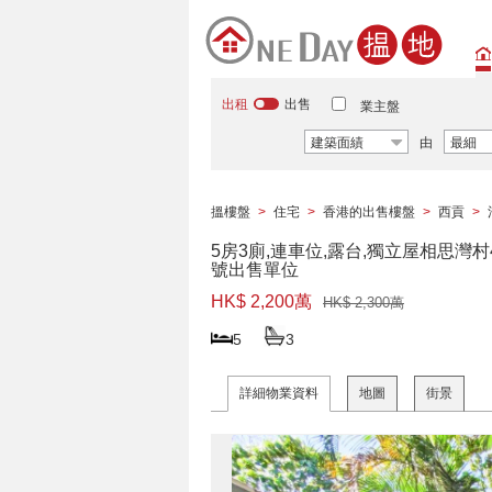
出租
出售
業主盤
建築面績
由
最細
搵樓盤
>
住宅
>
香港的出售樓盤
>
西貢
>
5房3廁,連車位,露台,獨立屋相思灣村
號出售單位
HK$ 2,200萬
HK$ 2,300萬
5
3
詳細物業資料
地圖
街景