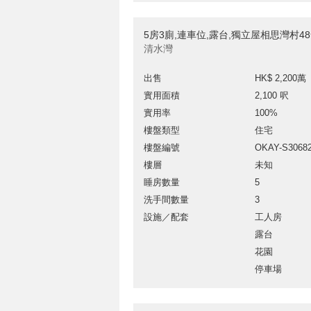
5房3廁,連車位,露台,獨立屋相思灣村4
清水灣
出售
HK$ 2,200萬
實用面積
2,100 呎
實用率
100%
樓盤類型
住宅
樓盤編號
OKAY-S3068
樓層
未知
睡房數量
5
洗手間數量
3
設施／配套
工人房
露台
花園
停車場