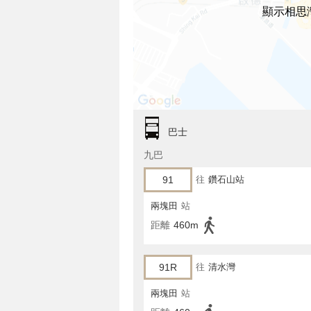
顯示相思
巴士
九巴
91
往
鑽石山站
兩塊田
站
距離
460m
91R
往
清水灣
兩塊田
站