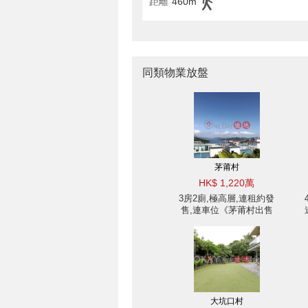
距離
460m
同類物業放盤
茅莆村
HK$ 1,220萬
3房2廁,極高層,連租約發
售,連車位《茅莆村出售
單位》
大坑口村