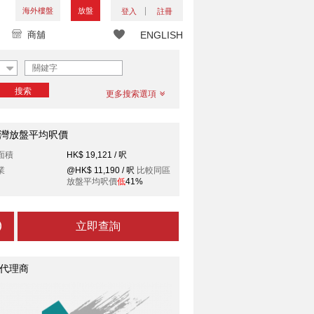
海外樓盤
放盤
登入
註冊
商舖
ENGLISH
搜索
更多搜索選項
灣放盤平均呎價
面積
HK$ 19,121 / 呎
業
@HK$ 11,190 / 呎
比較同區
放盤平均呎價
低
41%
立即查詢
代理商