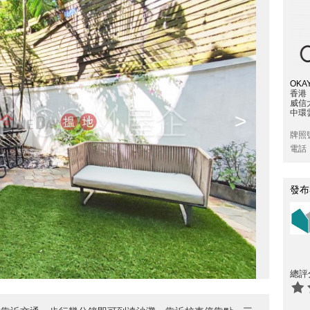
OKAY
香港
威信
中環雲
>
牌照
電話
發布
總評