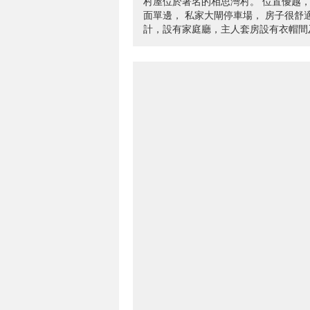
村屋位於著名的相思灣村。 位置優越
面單邊， 私家大閘停車場， 房子很
計，設有家庭廳，主人套房設有衣帽間