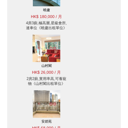
曉廬
HK$ 180,000 / 月
4房3廁,極高層,星級會所,
連車位《曉廬出租單位》
山村閣
HK$ 26,000 / 月
2房2廁,實用率高,可養寵
物《山村閣出租單位》
安碧苑