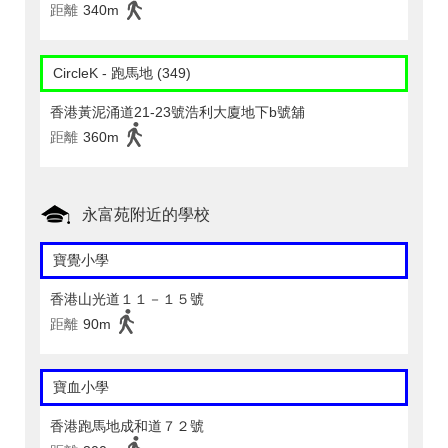
距離
340m
CircleK - 跑馬地 (349)
香港黃泥涌道21-23號浩利大廈地下b號舖
距離
360m
永富苑附近的學校
寶覺小學
香港山光道１１－１５號
距離
90m
寶血小學
香港跑馬地成和道７２號