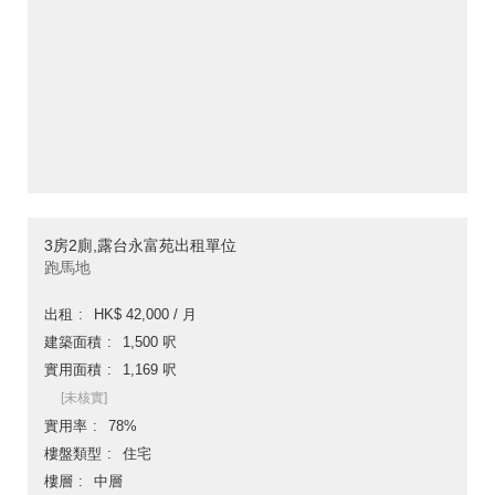
3房2廁,露台永富苑出租單位
跑馬地
出租
HK$ 42,000 / 月
建築面積
1,500 呎
實用面積
1,169 呎
[未核實]
實用率
78%
樓盤類型
住宅
樓層
中層