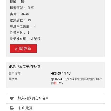
樓齡
58
樓盤類型
住宅
街號
34-40
物業層數
19
每層單位數量
4
物業座數
1
物業擁有權
多業權
訂閱更新
跑馬地放盤平均呎價
實用面積
HK$ 65 / 月 / 呎
此物業
@HK$ 41 / 月 / 呎
比較同區放盤平均呎
價
低
37%
加入到我的心水名單
打印此頁