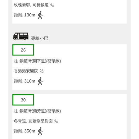
玫瑰新邨, 司徒拔道
站
距離
130m
專線小巴
26
往
銅鑼灣(開平道)(循環線)
香港港安醫院
站
距離
310m
30
往
銅鑼灣(蘭芳道)(循環線)
冬青道, 藍塘別墅對面
站
距離
350m