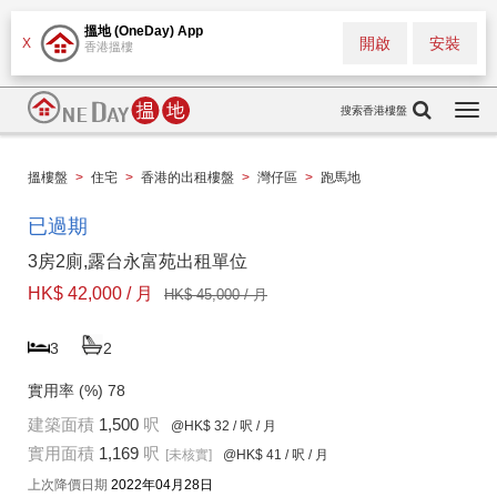
搵地 (OneDay) App
開啟
安裝
X
香港搵樓
搜索香港樓盤
Togg
navi
搵樓盤
>
住宅
>
香港的出租樓盤
>
灣仔區
>
跑馬地
已過期
3房2廁,露台永富苑出租單位
HK$ 42,000 / 月
HK$ 45,000 / 月
3
2
實用率 (%)
78
建築面積
1,500
呎
@HK$ 32
/ 呎 / 月
實用面積
1,169
呎
[未核實]
@HK$ 41
/ 呎 / 月
上次降價日期
2022年04月28日