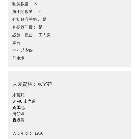
睡房數量
3
洗手間數量
2
包括政府差餉
是
包括管理費
是
設施／配套
工人房
露台
24小時安保
停車場
大廈資料：永富苑
永富苑
34-40 山光道
跑馬地
灣仔區
香港島
入伙年份
1966