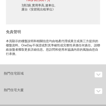
HK$ 68,000 / 月
3房2廁,實用率高,連車位,
露台《安碧苑出租單位》
免責聲明
本頁顯示的樓盤說明和相關信息均由地產代理或業主或第三方提供的
樓盤資料。OneDay不保證或對其準確性或完整性承擔任何責任。請聯
絡放盤者獲取更多詳細信息。您訪問和使用本協議內容的風險由您自
行承擔。
熱門住宅區域
熱門住宅大廈