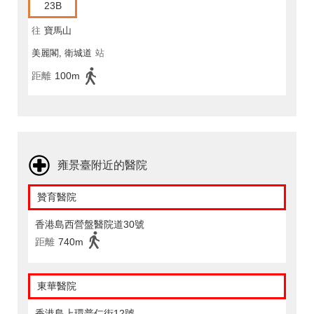
23B
往
寶馬山
美麗閣, 衛城道
站
距離
100m
雍景臺附近的醫院
贊育醫院
香港島西營盤醫院道30號
距離
740m
東華醫院
香港島上環普仁街12號