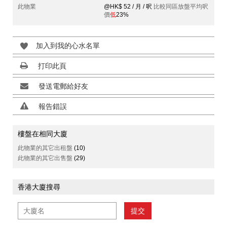
此物業
@HK$ 52 / 月 / 呎
比較同區放盤平均呎
價
低
23%
加入到我的心水名單
打印此頁
發送電郵給好友
報告錯誤
樓盤在相同大廈
此物業的其它出租盤
(10)
此物業的其它出售盤
(29)
香港大廈搜尋
提交