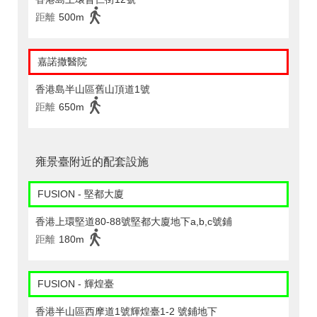
距離
500m
嘉諾撒醫院
香港島半山區舊山頂道1號
距離
650m
雍景臺附近的配套設施
FUSION - 堅都大廈
香港上環堅道80-88號堅都大廈地下a,b,c號鋪
距離
180m
FUSION - 輝煌臺
香港半山區西摩道1號輝煌臺1-2 號鋪地下