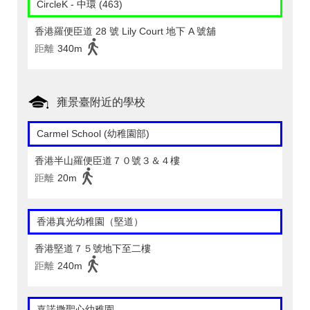
CircleK - 中環 (463)
香港羅便臣道 28 號 Lily Court 地下 A 號舖
距離
340m
雍景臺附近的學校
Carmel School (幼稚園部)
香港半山羅便臣道７０號３＆４樓
距離
20m
香港真光幼稚園（堅道）
香港堅道７５號地下至二樓
距離
240m
嘉諾撒聖心幼稚園