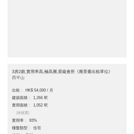
3房2廁,實用率高,極高層,星級會所《雍景臺出租單位》
西半山
出租
HK$ 54,000 / 月
建築面積
1,266 呎
實用面積
1,052 呎
[未核實]
實用率
83%
樓盤類型
住宅