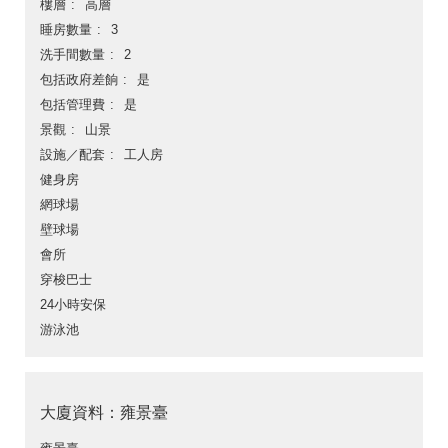
樓層
高層
睡房數量
3
洗手間數量
2
包括政府差餉
是
包括管理費
是
景觀
山景
設施／配套
工人房
健身房
網球場
壁球場
會所
穿梭巴士
24小時安保
游泳池
大廈資料：雍景臺