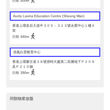
距離
500m
Aunty Lavina Education Centre (Sheung Wan)
香港上環皇后大道中３０５－３１３號永業中心１樓Ａ
室
距離
440m
清風白雲教育中心
香港上環樂古道３８號啓時大廈第二高層地下Ｐ２０９
及Ｐ２１０舖
距離
390m
同類物業放盤