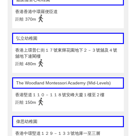
香港香港中環羅便臣道
距離
370m
弘立幼稚園
香港上環普仁街１７號東輝花園地下２－３號舖及４號
舖地下連閣樓
距離
480m
The Woodland Montessori Academy (Mid-Levels)
香港堅道１１０－１１８號安峰大廈１樓至２樓
距離
150m
偉思幼稚園
香港中環堅道１２９－１３３號地庫一至三層