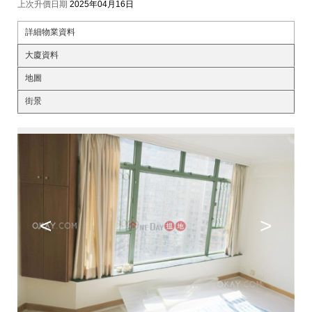
上次升價日期
2025年04月16日
詳細物業資料
大廈資料
地圖
街景
<
>