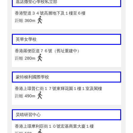
嘉諾撒聖心學校私立部
香港堅道３４號高層地下及１樓至６樓
距離
360m
英華女學校
香港羅便臣道７６號（舊址重建中）
距離
280m
蒙特梭利國際學校
香港上環普仁街１７號東輝花園１樓１室及閣樓
距離
490m
昊晴研習中心
香港上環摩利臣街１０號宏基商業大廈１樓