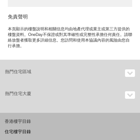
免責聲明
本頁顯示的樓盤說明和相關信息均由地產代理或業主或第三方提供的
樓盤資料。OneDay不保證或對其準確性或完整性承擔任何責任。請聯
絡放盤者獲取更多詳細信息。您訪問和使用本協議內容的風險由您自
行承擔。
熱門住宅區域
熱門住宅大廈
香港樓宇目錄
住宅樓宇目錄