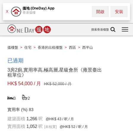
搵地 (OneDay) App
開啟
安裝
X
香港搵樓
搜索香港樓盤
Togg
navi
搵樓盤
>
住宅
>
香港的出租樓盤
>
西區
>
西半山
已過期
3房2廁,實用率高,極高層,星級會所《雍景臺出
租單位》
HK$ 54,000 / 月
HK$ 52,000 / 月
3
2
實用率 (%)
83
建築面積
1,266
呎
@HK$ 43
/ 呎 / 月
實用面積
1,052
呎
[未核實]
@HK$ 52
/ 呎 / 月