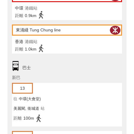
中環
港鐵站
距離
0.9km
東涌綫 Tung Chung line
香港
港鐵站
距離
1.0km
巴士
新巴
13
往
中環(大會堂)
美麗閣, 衛城道
站
距離
100m