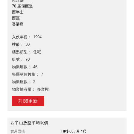
雍景臺
70 羅便臣道
西半山
西區
香港島
入伙年份
1994
樓齡
30
樓盤類型
住宅
街號
70
物業層數
46
每層單位數量
7
物業座數
2
物業擁有權
多業權
訂閱更新
西半山放盤平均呎價
實用面積
HK$ 68 / 月 / 呎