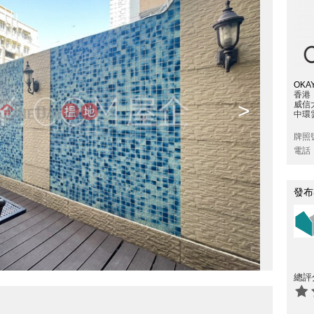
OKAY
香港
>
威信
中環雲
牌照
電話
發布
總評