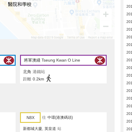
醫院和學校
20
20
20
20
20
20
20
將軍澳綫 Tseung Kwan O Line
20
20
北角
港鐵站
20
距離
0.2km
20
20
20
201
20
N8X
往
中環(港澳碼頭)
20
新都城大廈, 英皇道
站
20