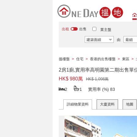
出租
出售
業主盤
建築面績
由
最細
搵樓盤
>
住宅
>
香港的出售樓盤
>
東區
>
2房1廁,實用率高明園第二期出售單
HK$ 980萬
HK$ 1,098萬
2
1
實用率 (%)
83
詳細物業資料
大廈資料
地圖