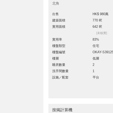
北角
出售
HK$ 980萬
建築面積
770 呎
實用面積
642 呎
[未核實]
實用率
83%
樓盤類型
住宅
樓盤編號
OKAY-S3912
樓層
低層
睡房數量
2
洗手間數量
1
設施／配套
平台
按揭計算機