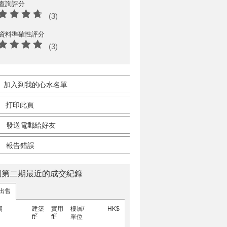
查詢評分
(3)
資料準確性評分
(3)
加入到我的心水名單
打印此頁
發送電郵給好友
報告錯誤
園第二期最近的成交紀錄
出售
期
建築
實用
樓層/
HK$
2
2
ft
ft
單位