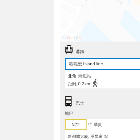
港鐵
港島綫 Island line
北角
港鐵站
距離
0.2km
巴士
城巴
N72
往
華貴
新都城大廈, 英皇道
站