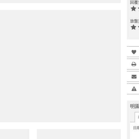
回覆
放盤
明
日