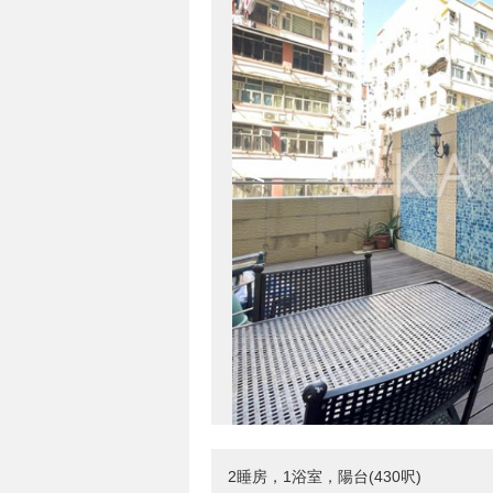
<
2睡房，1浴室，陽台(430呎)