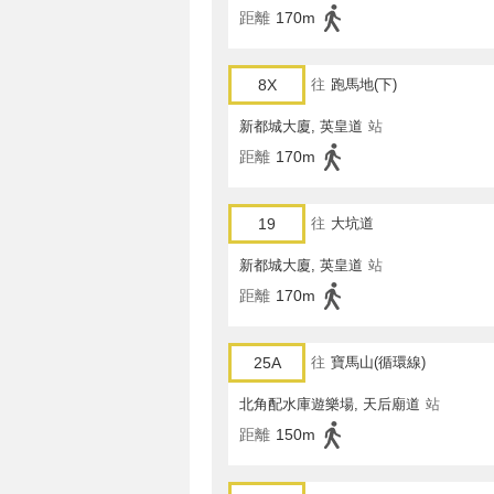
距離
170m
8X
往
跑馬地(下)
新都城大廈, 英皇道
站
距離
170m
19
往
大坑道
新都城大廈, 英皇道
站
距離
170m
25A
往
寶馬山(循環線)
北角配水庫遊樂場, 天后廟道
站
距離
150m