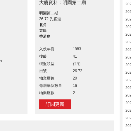
大廈資料：明園第二期
20
20
明園第二期
26-72 孔雀道
20
北角
20
東區
20
香港島
20
入伙年份
1983
20
樓齡
41
20
57
樓盤類型
住宅
20
街號
26-72
20
物業層數
20
20
每層單位數量
16
20
物業座數
2
20
20
訂閱更新
20
202
20