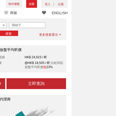
海外樓盤
放盤
登入
註冊
商舖
ENGLISH
搜索
更多搜索選項
放盤平均呎價
面積
HK$ 24,023 / 呎
業
@HK$ 18,505 / 呎
比較同區
放盤平均呎價
低
23%
立即查詢
代理商