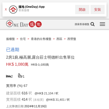
搵地 (OneDay) App
開啟
安裝
X
香港搵樓
搜索香港樓盤
Togg
navi
搵樓盤
>
住宅
>
香港的出售樓盤
>
西區
>
西營盤
已過期
2房1廁,極高層,露台莊士明德軒出售單位
HK$ 1,080萬
HK$ 1,180萬
2
1
實用率 (%)
67
建築面積
616
呎
@HK$ 21,104
/ 呎
實用面積
414
呎
[未核實]
@HK$ 31,401
/ 呎
上次降價日期
2024年11月19日