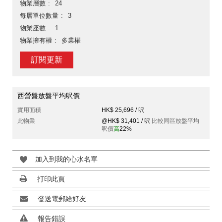
物業層數
24
每層單位數量
3
物業座數
1
物業擁有權
多業權
訂閱更新
西營盤放盤平均呎價
實用面積
HK$ 25,696 / 呎
此物業
@HK$ 31,401 / 呎
比較同區放盤平均
呎價
高
22%
加入到我的心水名單
打印此頁
發送電郵給好友
報告錯誤