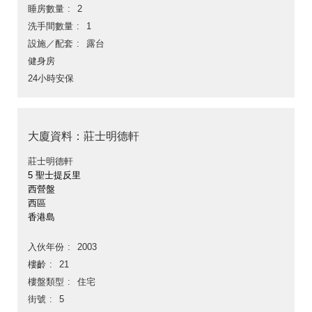
睡房數量
2
洗手間數量
1
設施／配套
露台
健身房
24小時安保
大廈資料：莊士明德軒
莊士明德軒
5 聖士提反里
西營盤
西區
香港島
入伙年份
2003
樓齡
21
樓盤類型
住宅
街號
5