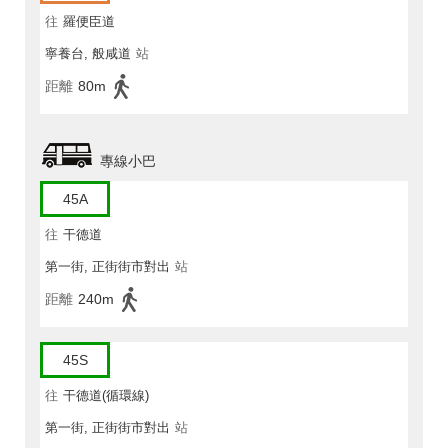
往
羅便臣道
寧養台, 般咸道
站
距離
80m
專線小巴
45A
往
干德道
第一街, 正街街市對出
站
距離
240m
45S
往
干德道(循環線)
第一街, 正街街市對出
站