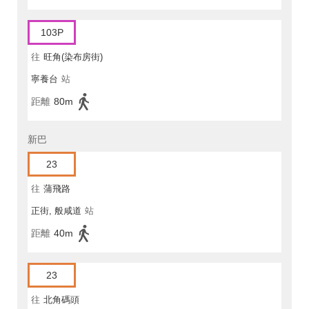
103P
往
旺角(染布房街)
寧養台
站
距離
80m
新巴
23
往
蒲飛路
正街, 般咸道
站
距離
40m
23
往
北角碼頭