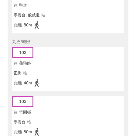
往
堅道
寧養台, 般咸道
站
距離
80m
九巴/城巴
103
往
蒲飛路
正街
站
距離
40m
103
往
竹園邨
寧養台
站
距離
80m