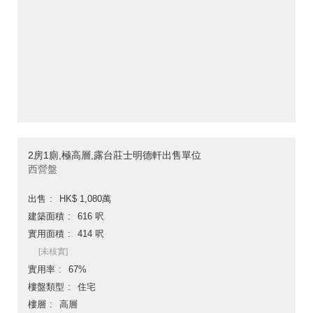
2房1廁,極高層,露台莊士明德軒出售單位
西營盤
出售
HK$ 1,080萬
建築面積
616 呎
實用面積
414 呎
[未核實]
實用率
67%
樓盤類型
住宅
樓層
高層