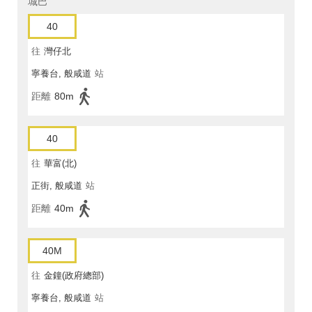
城巴
40
往
灣仔北
寧養台, 般咸道
站
距離
80m
40
往
華富(北)
正街, 般咸道
站
距離
40m
40M
往
金鐘(政府總部)
寧養台, 般咸道
站