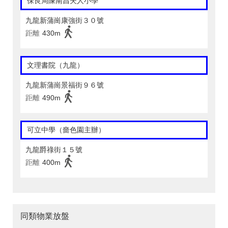
保良局陳南昌夫人小學
九龍新蒲崗康強街３０號
距離
430m
文理書院（九龍）
九龍新蒲崗景福街９６號
距離
490m
可立中學（嗇色園主辦）
九龍爵祿街１５號
距離
400m
同類物業放盤