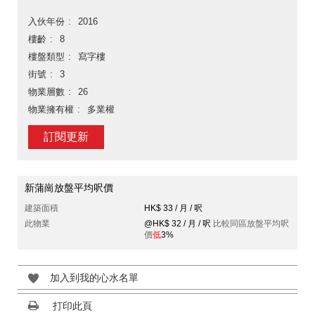
入伙年份
2016
樓齡
8
樓盤類型
寫字樓
街號
3
物業層數
26
物業擁有權
多業權
訂閱更新
新蒲崗放盤平均呎價
建築面積
HK$ 33 / 月 / 呎
此物業
@HK$ 32 / 月 / 呎
比較同區放盤平均呎
價
低
3%
加入到我的心水名單
打印此頁