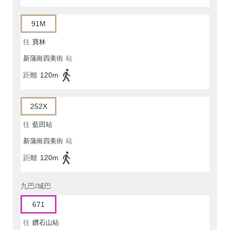
91M
往
寶林
新蒲崗四美街
站
距離
120m
252X
往
藍田站
新蒲崗四美街
站
距離
120m
九巴/城巴
671
往
鑽石山站