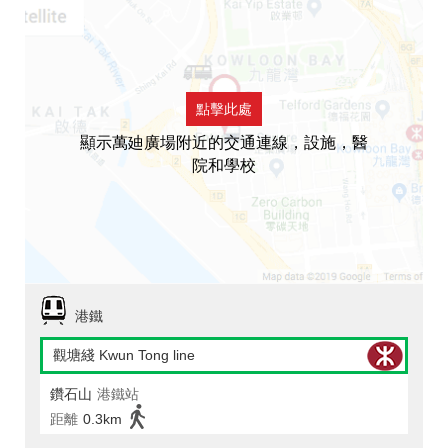
點擊此處
顯示萬廸廣場附近的交通連線，設施，醫
院和學校
港鐵
觀塘綫 Kwun Tong line
鑽石山
港鐵站
距離
0.3km