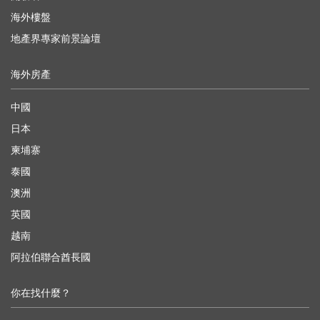
海外樓盤
地產界專家前景論壇
海外房產
中國
日本
柬埔寨
泰國
澳洲
英國
越南
阿拉伯聯合酋長國
你在找什麼？