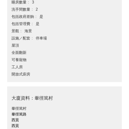
睡房數量
3
洗手間數量
2
包括政府差餉
是
包括管理費
是
景觀
海景
設施／配套
停車場
屋頂
全面翻新
可養寵物
工人房
開放式廚房
大廈資料：輋徑篤村
輋徑篤村
輋徑篤路
西貢
西貢