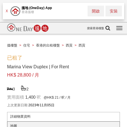
搵地 (OneDay) App
開啟
安裝
X
香港搵樓
搜索香港樓盤
Togg
navi
搵樓盤
>
住宅
>
香港的出租樓盤
>
西貢
>
西貢
已租了
Marina View Duplex | For Rent
HK$ 28,800 / 月
3
2
實用面積
1,400
呎
@HK$ 21
/ 呎 / 月
上次更新日期
2023年11月05日
詳細物業資料
地圖