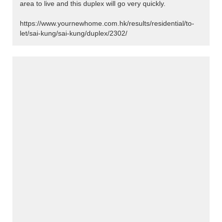
area to live and this duplex will go very quickly.
https://www.yournewhome.com.hk/results/residential/to-
let/sai-kung/sai-kung/duplex/2302/