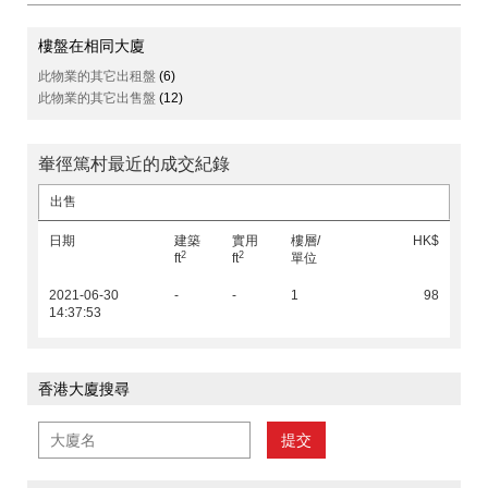
樓盤在相同大廈
此物業的其它出租盤
(6)
此物業的其它出售盤
(12)
輋徑篤村最近的成交紀錄
出售
日期
建築
實用
樓層/
HK$
2
2
ft
ft
單位
2021-06-30
-
-
1
98
14:37:53
香港大廈搜尋
提交