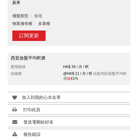
新界
樓盤類型
住宅
物業擁有權
多業權
訂閱更新
西貢放盤平均呎價
實用面積
HK$ 35 / 月 / 呎
此物業
@HK$ 21 / 月 / 呎
比較同區放盤平均呎
價
低
41%
加入到我的心水名單
打印此頁
發送電郵給好友
報告錯誤