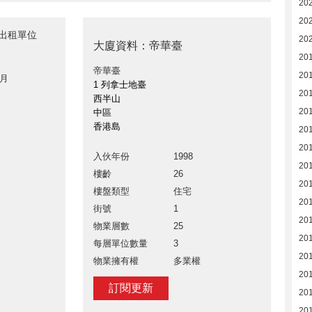
20
20
臺出租單位
20
大廈資料：帝華臺
20
帝華臺
20
 月
1 列拿士地臺
20
西半山
20
中區
香港島
20
201
入伙年份
1998
20
樓齡
26
20
樓盤類型
住宅
20
街號
1
20
物業層數
25
20
每層單位數量
3
20
物業擁有權
多業權
20
訂閱更新
201
20