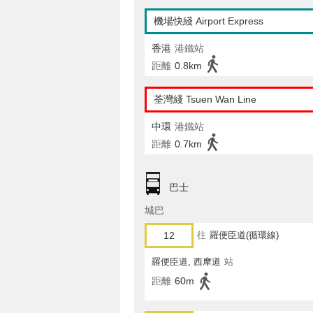
機場快綫 Airport Express
香港
港鐵站
距離
0.8km
荃灣綫 Tsuen Wan Line
中環
港鐵站
距離
0.7km
巴士
城巴
12
往
羅便臣道(循環線)
羅便臣道, 西摩道
站
距離
60m