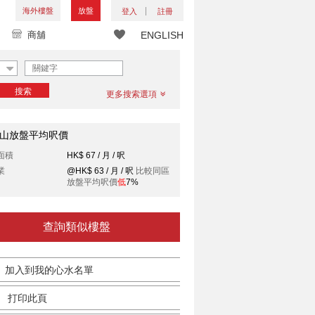
海外樓盤
放盤
登入
註冊
商舖
ENGLISH
搜索
更多搜索選項
山放盤平均呎價
面積
HK$ 67 / 月 / 呎
業
@HK$ 63 / 月 / 呎
比較同區
放盤平均呎價
低
7%
查詢類似樓盤
加入到我的心水名單
打印此頁