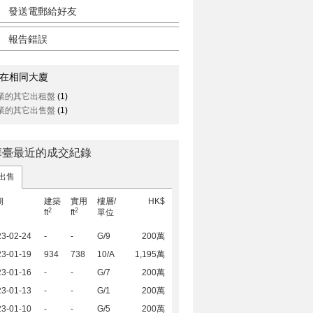
發送電郵給好友
報告錯誤
在相同大廈
業的其它出租盤
(1)
業的其它出售盤
(1)
華臺最近的成交紀錄
出售
期
建築
實用
樓層/
HK$
2
2
ft
ft
單位
23-02-24
-
-
G/9
200萬
23-01-19
934
738
10/A
1,195萬
23-01-16
-
-
G/7
200萬
23-01-13
-
-
G/1
200萬
23-01-10
-
-
G/5
200萬