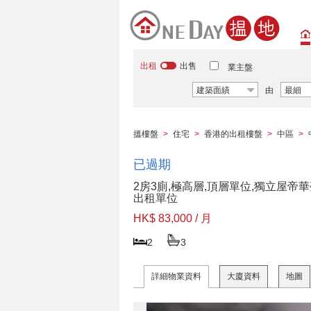
出租
出售
業主盤
建築面績
由
最細
搵樓盤
>
住宅
>
香港的出租樓盤
>
中區
>
已過期
2房3廁,極高層,頂層單位,獨立屋帝
出租單位
HK$ 83,000 / 月
2
3
詳細物業資料
大廈資料
地圖