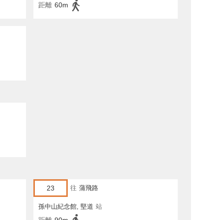
距離
60m
23
往
蒲飛路
孫中山紀念館, 堅道
站