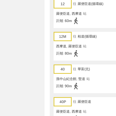
12
往
羅便臣道(循環線)
羅便臣道, 西摩道
站
距離
60m
12M
往
柏道(循環線)
西摩道, 羅便臣道
站
距離
80m
40
往
華富(北)
孫中山紀念館, 堅道
站
距離
90m
40P
往
羅便臣道
羅便臣道, 西摩道
站