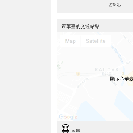
游泳池
帝華臺的交通站點
顯示帝華
港鐵