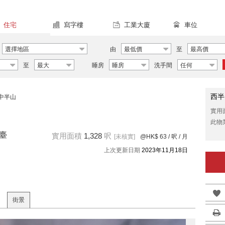
住宅
寫字樓
工業大廈
車位
選擇地區
由
最低價
至
最高價
至
最大
睡房
睡房
洗手間
任何
西半
中半山
實用
此物
華臺
實用面積
1,328
呎
[未核實]
@HK$ 63
/ 呎 / 月
上次更新日期
2023年11月18日
街景