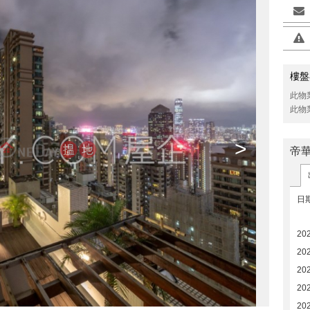
樓盤
此物
此物
>
帝
日
20
20
20
20
20