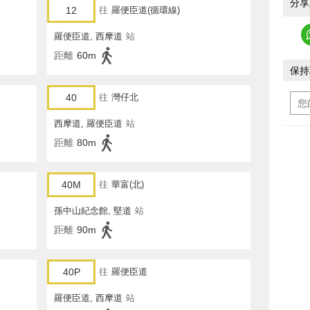
分享
12
往
羅便臣道(循環線)
羅便臣道, 西摩道
站
距離
60m
保持
40
往
灣仔北
西摩道, 羅便臣道
站
距離
80m
40M
往
華富(北)
孫中山紀念館, 堅道
站
距離
90m
40P
往
羅便臣道
羅便臣道, 西摩道
站