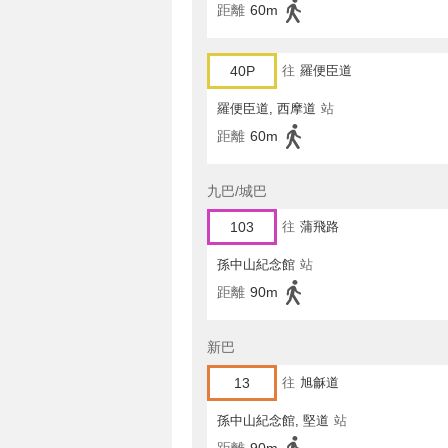
距離
60m
40P
往
羅便臣道
羅便臣道, 西摩道
站
距離
60m
九巴/城巴
103
往
蒲飛路
孫中山紀念館
站
距離
90m
新巴
13
往
旭龢道
孫中山紀念館, 堅道
站