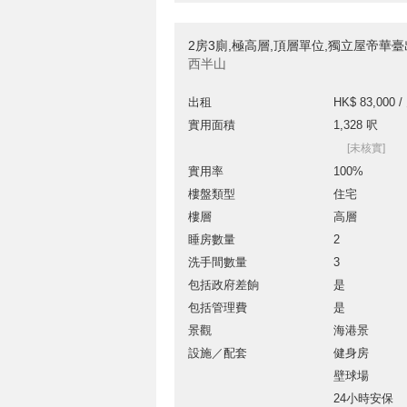
2房3廁,極高層,頂層單位,獨立屋帝華
西半山
出租
HK$ 83,000 /
實用面積
1,328 呎
[未核實]
實用率
100%
樓盤類型
住宅
樓層
高層
睡房數量
2
洗手間數量
3
包括政府差餉
是
包括管理費
是
景觀
海港景
設施／配套
健身房
壁球場
24小時安保