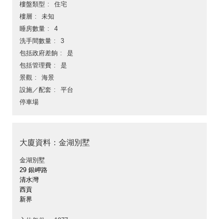
樓盤類型
住宅
樓層
未知
睡房數量
4
洗手間數量
3
包括政府差餉
是
包括管理費
是
景觀
海景
設施／配套
平台
停車場
大廈資料：金湖別墅
金湖別墅
29 銀岬路
清水灣
西貢
新界