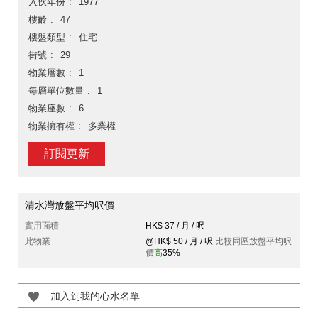
入伙年份
1977
樓齡
47
樓盤類型
住宅
街號
29
物業層數
1
每層單位數量
1
物業座數
6
物業擁有權
多業權
訂閱更新
清水灣放盤平均呎價
實用面積
HK$ 37 / 月 / 呎
此物業
@HK$ 50 / 月 / 呎
比較同區放盤平均呎
價
高
35%
加入到我的心水名單