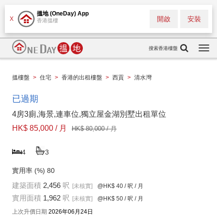
搵地 (OneDay) App
開啟
安裝
X
香港搵樓
搜索香港樓盤
Togg
navi
搵樓盤
>
住宅
>
香港的出租樓盤
>
西貢
>
清水灣
已過期
4房3廁,海景,連車位,獨立屋金湖別墅出租單位
HK$ 85,000 / 月
HK$ 80,000 / 月
4
3
實用率 (%)
80
建築面積
2,456
呎
[未核實]
@HK$ 40
/ 呎 / 月
實用面積
1,962
呎
[未核實]
@HK$ 50
/ 呎 / 月
上次升價日期
2026年06月24日