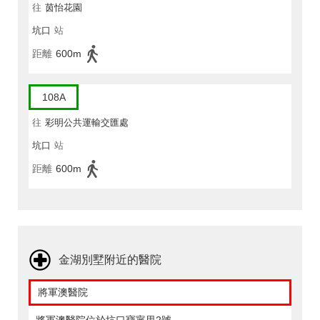
往
茵怡花園
坑口
站
距離
600m
108A
往
彩明公共運輸交匯處
坑口
站
距離
600m
金湖別墅附近的醫院
將軍澳醫院