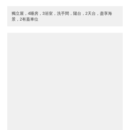
獨立屋，4睡房，3浴室，洗手間，陽台，2天台，盡享海
景，2有蓋車位