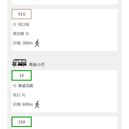
91S
往
坑口站
碧沙路
站
距離
300m
專線小巴
15
往
康盛花園
坑口
站
距離
600m
15A