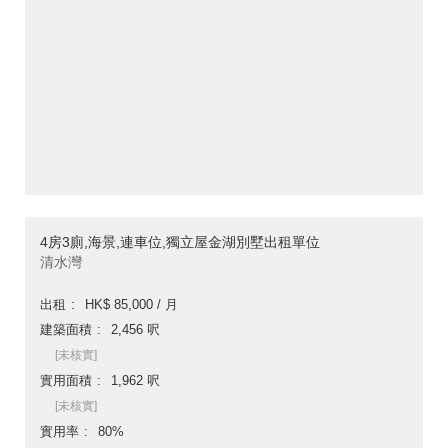
4房3廁,海景,連車位,獨立屋金湖別墅出租單位
清水灣
出租
HK$ 85,000 / 月
建築面積
2,456 呎
[未核實]
實用面積
1,962 呎
[未核實]
實用率
80%