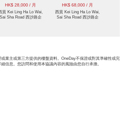
HK$ 28,000 / 月
HK$ 68,000 / 月
西貢 Kei Ling Ha Lo Wai,
西貢 Kei Ling Ha Lo Wai,
Sai Sha Road 西沙路企
Sai Sha Road 西沙路企
嶺下老圍村屋出售及出
嶺下老圍村屋出售-臨海
租-獨立, 開揚翠綠景出租
獨立屋, 特大私家花園出
單位
租單位
或業主或第三方提供的樓盤資料。OneDay不保證或對其準確性或完
詳細信息。您訪問和使用本協議內容的風險由您自行承擔。