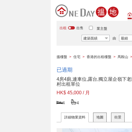
出租
出售
業主盤
建築面績
由
最細
搵樓盤
>
住宅
>
香港的出租樓盤
>
馬鞍山
已過期
4房4廁,連車位,露台,獨立屋企嶺下
村出租單位
HK$ 45,000 / 月
4
4
詳細物業資料
地圖
街景