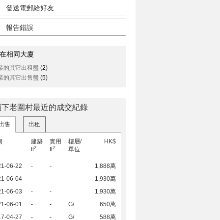
發送電郵給好友
報告錯誤
在相同大廈
業的其它出租盤
(2)
業的其它出售盤
(5)
嶺下老圍村最近的成交紀錄
出售
出租
期
建築
實用
樓層/
HK$
2
2
ft
ft
單位
21-06-22
-
-
1,888萬
21-06-04
-
-
1,930萬
21-06-03
-
-
1,930萬
21-06-01
-
-
G/
650萬
17-04-27
-
-
G/
588萬