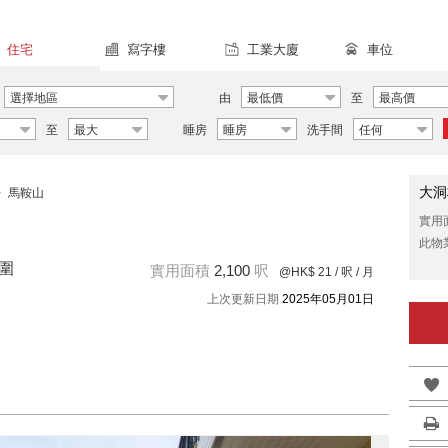
住宅
寫字樓
工業大廈
車位
選擇地區
由
最低價
至
最高價
至
最大
睡房
睡房
洗手間
任何
大洞
>
馬鞍山
實用
此物
老圍
實用面積
2,100
呎
@HK$ 21
/ 呎 / 月
上次更新日期
2025年05月01日