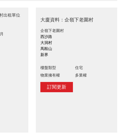
圍村出租單位
大廈資料：企嶺下老圍村
企嶺下老圍村
 月
西沙路
大洞村
馬鞍山
新界
樓盤類型
住宅
物業擁有權
多業權
訂閱更新