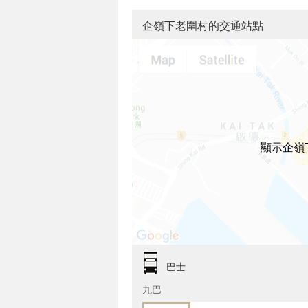
企嶺下老圍村的交通站點
顯示企嶺
巴士
九巴