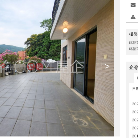
樓盤
此物
此物
>
企
日
20
20
20
20
20