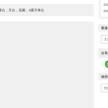
201
露台，天台，花園，4露天車位
201
香港
分享
保持