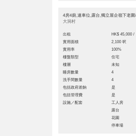
4房4廁,連車位,露台,獨立屋企嶺下老
大洞村
出租
HK$ 45,000 /
實用面積
2,100 呎
實用率
100%
樓盤類型
住宅
樓層
未知
睡房數量
4
洗手間數量
4
包括政府差餉
是
包括管理費
是
設施／配套
工人房
露台
花園
停車場