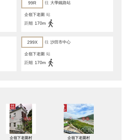
99R
往
大學鐵路站
企嶺下老圍
站
距離
170m
299X
往
沙田市中心
企嶺下老圍
站
距離
170m
企嶺下老圍村
企嶺下老圍村