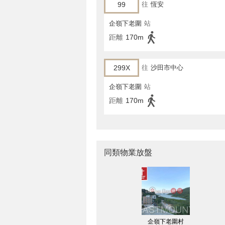
99
往
恆安
企嶺下老圍
站
距離
170m
299X
往
沙田市中心
企嶺下老圍
站
距離
170m
同類物業放盤
企嶺下老圍村