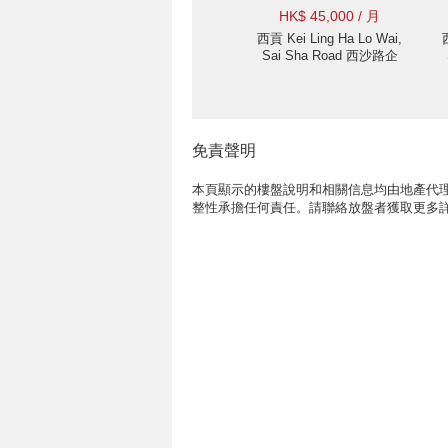
HK$ 45,000 / 月
西貢 Kei Ling Ha Lo Wai,
Sai Sha Road 西沙路企
嶺下老圍村屋出售及出
租-獨立, 全海景 出租單
位
免責聲明
本頁顯示的樓盤說明和相關信息均由地產代理
整性承擔任何責任。請聯絡放盤者獲取更多