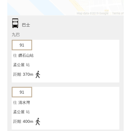
巴士
九巴
91
往
鑽石山站
孟公屋
站
距離
370m
91
往
清水灣
孟公屋
站
距離
400m