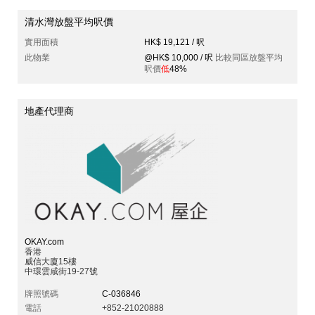
清水灣放盤平均呎價
實用面積
HK$ 19,121 / 呎
此物業
@HK$ 10,000 / 呎
比較同區放盤平均
呎價
低
48%
地產代理商
OKAY.com
香港
威信大廈15樓
中環雲咸街19-27號
牌照號碼
C-036846
電話
+852-21020888