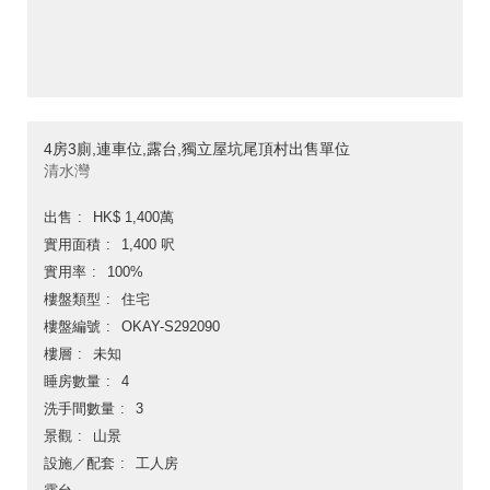
4房3廁,連車位,露台,獨立屋坑尾頂村出售單位
清水灣
出售
HK$ 1,400萬
實用面積
1,400 呎
實用率
100%
樓盤類型
住宅
樓盤編號
OKAY-S292090
樓層
未知
睡房數量
4
洗手間數量
3
景觀
山景
設施／配套
工人房