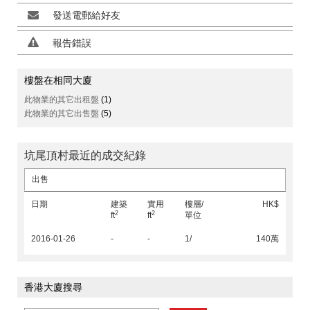
發送電郵給好友
報告錯誤
樓盤在相同大廈
此物業的其它出租盤
(1)
此物業的其它出售盤
(5)
坑尾頂村最近的成交紀錄
出售
日期
建築
實用
樓層/
HK$
2
2
ft
ft
單位
2016-01-26
-
-
1/
140萬
香港大廈搜尋