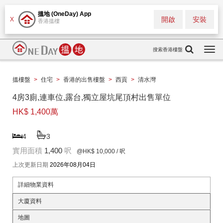
搵地 (OneDay) App
開啟
安裝
X
香港搵樓
搜索香港樓盤
Togg
navi
搵樓盤
>
住宅
>
香港的出售樓盤
>
西貢
>
清水灣
4房3廁,連車位,露台,獨立屋坑尾頂村出售單位
HK$ 1,400萬
4
3
實用面積
1,400
呎
@HK$ 10,000
/ 呎
上次更新日期
2026年08月04日
詳細物業資料
大廈資料
地圖