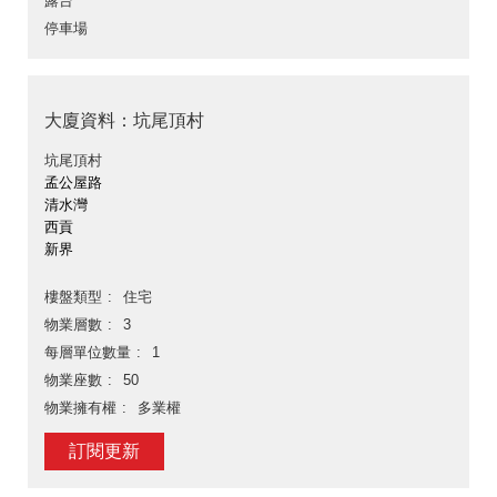
露台
停車場
大廈資料：坑尾頂村
坑尾頂村
孟公屋路
清水灣
西貢
新界
樓盤類型
住宅
物業層數
3
每層單位數量
1
物業座數
50
物業擁有權
多業權
訂閱更新