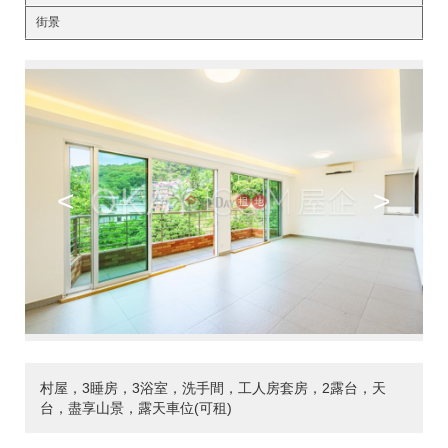
街景
<
>
村屋，3睡房，3浴室，洗手間，工人房套房，2露台，天
台，盡享山景，露天車位(可租)