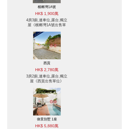
檳榔灣1A號
HK$ 1,900萬
4房3廁,連車位,露台,獨立
屋《檳榔灣1A號出售單
位》
西貢
HK$ 2,780萬
3房2廁,連車位,露台,獨立
屋《西貢出售單位》
偉景別墅 1座
HK$ 5,880萬