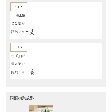
91R
往
清水灣
孟公屋
站
距離
370m
91S
往
坑口站
孟公屋
站
距離
370m
同類物業放盤