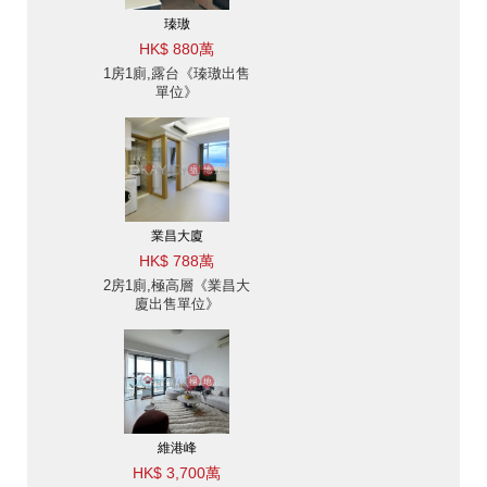
瑧璈
HK$ 880萬
1房1廁,露台《瑧璈出售
單位》
業昌大廈
HK$ 788萬
2房1廁,極高層《業昌大
廈出售單位》
維港峰
HK$ 3,700萬