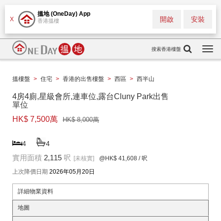
搵地 (OneDay) App
開啟
安裝
X
香港搵樓
搜索香港樓盤
Togg
navi
搵樓盤
>
住宅
>
香港的出售樓盤
>
西區
>
西半山
4房4廁,星級會所,連車位,露台Cluny Park出售
單位
HK$ 7,500萬
HK$ 8,000萬
4
4
實用面積
2,115
呎
[未核實]
@HK$ 41,608
/ 呎
上次降價日期
2026年05月20日
詳細物業資料
地圖