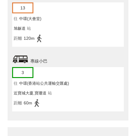
13
往
中環(大會堂)
旭龢道
站
距離
120m
專線小巴
3
往
中環(香港站公共運輸交匯處)
近寶城大廈,寶珊道
站
距離
60m