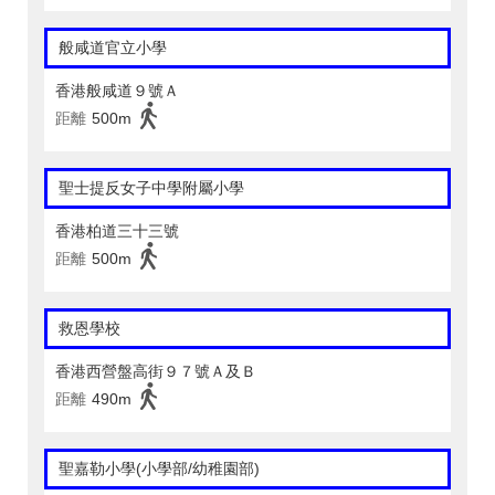
般咸道官立小學
香港般咸道９號Ａ
距離
500m
聖士提反女子中學附屬小學
香港柏道三十三號
距離
500m
救恩學校
香港西營盤高街９７號Ａ及Ｂ
距離
490m
聖嘉勒小學(小學部/幼稚園部)