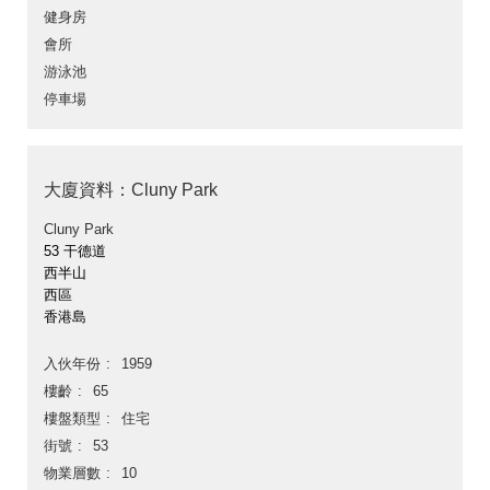
健身房
會所
游泳池
停車場
大廈資料：Cluny Park
Cluny Park
53 干德道
西半山
西區
香港島
入伙年份
1959
樓齡
65
樓盤類型
住宅
街號
53
物業層數
10