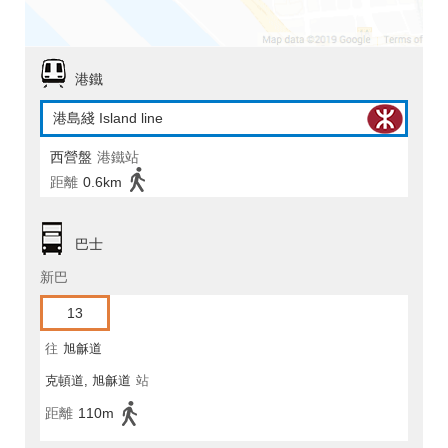
港鐵
港島綫 Island line
西營盤
港鐵站
距離
0.6km
巴士
新巴
13
往
旭龢道
克頓道, 旭龢道
站
距離
110m