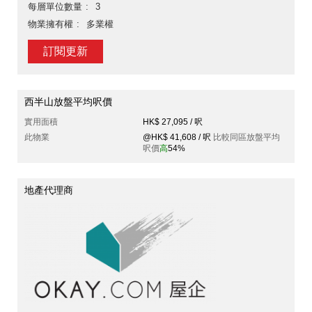
每層單位數量
3
物業擁有權
多業權
訂閱更新
西半山放盤平均呎價
實用面積
HK$ 27,095 / 呎
此物業
@HK$ 41,608 / 呎
比較同區放盤平均
呎價
高
54%
地產代理商