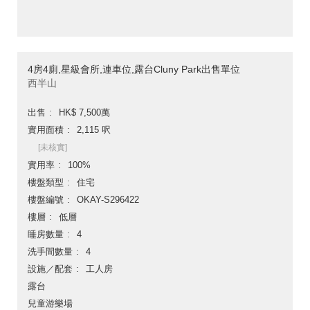
4房4廁,星級會所,連車位,露台Cluny Park出售單位
西半山
出售
HK$ 7,500萬
實用面積
2,115 呎
[未核實]
實用率
100%
樓盤類型
住宅
樓盤編號
OKAY-S296422
樓層
低層
睡房數量
4
洗手間數量
4
設施／配套
工人房
露台
兒童游樂場