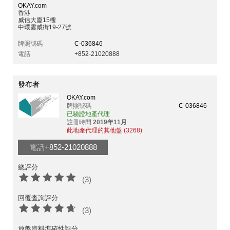
OKAY.com
香港
威信大廈15樓
中環雲咸街19-27號
牌照號碼
C-036846
電話
+852-21020888
發布者
OKAY.com
牌照號碼
C-036846
已驗證地產代理
註冊時間
2019年11月
此地產代理的其他盤 (3268)
電話
+852-21020888
總評分
(3)
回覆查詢評分
(3)
放盤資料準確性評分