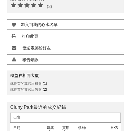
(3)
加入到我的心水名單
打印此頁
發送電郵給好友
報告錯誤
樓盤在相同大廈
此物業的其它出租盤
(1)
此物業的其它出售盤
(2)
Cluny Park最近的成交紀錄
出售
日期
建築
實用
樓層/
HK$