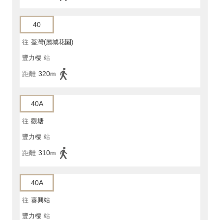
40
往
荃灣(麗城花園)
豐力樓
站
距離
320m
40A
往
觀塘
豐力樓
站
距離
310m
40A
往
葵興站
豐力樓
站