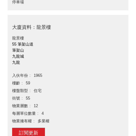
停車場
大廈資料：龍景樓
龍景樓
55 筆架山道
筆架山
九龍城
九龍
入伙年份
1965
樓齡
59
樓盤類型
住宅
街號
55
物業層數
12
每層單位數量
4
物業擁有權
多業權
訂閱更新