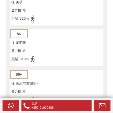
往
美孚
豐力樓
站
距離
320m
86
往
黃泥頭
豐力樓
站
距離
310m
86A
往
長沙灣(甘泉街)
豐力樓
站
距離
320m
電話
+852-21020888