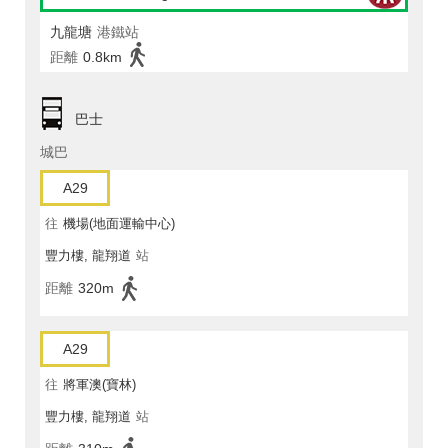
九龍塘
港鐵站
距離
0.8km
巴士
城巴
A29
往
機場(地面運輸中心)
豐力樓, 龍翔道
站
距離
320m
A29
往
將軍澳(寶林)
豐力樓, 龍翔道
站