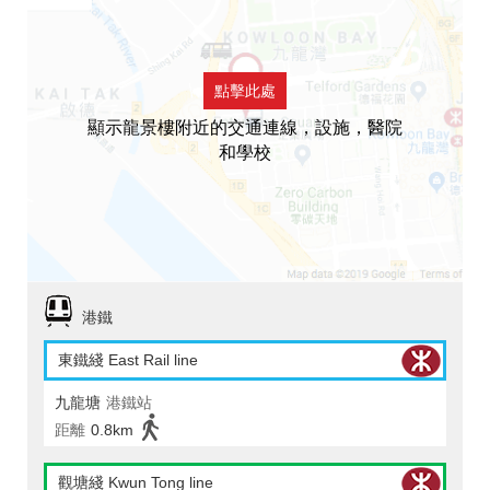
點擊此處
顯示龍景樓附近的交通連線，設施，醫院
和學校
港鐵
東鐵綫 East Rail line
九龍塘
港鐵站
距離
0.8km
觀塘綫 Kwun Tong line