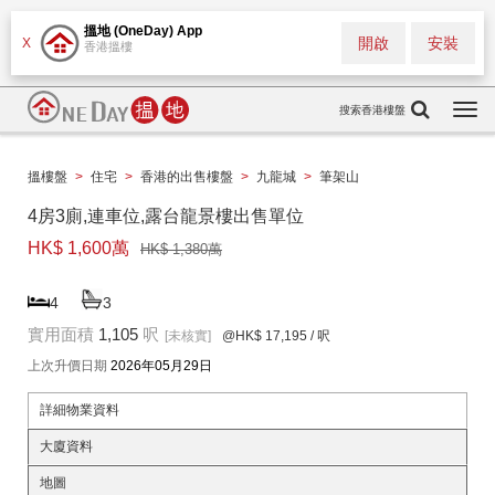
搵地 (OneDay) App
開啟
安裝
X
香港搵樓
搜索香港樓盤
Togg
navi
搵樓盤
>
住宅
>
香港的出售樓盤
>
九龍城
>
筆架山
4房3廁,連車位,露台龍景樓出售單位
HK$ 1,600萬
HK$ 1,380萬
4
3
實用面積
1,105
呎
[未核實]
@HK$ 17,195
/ 呎
上次升價日期
2026年05月29日
詳細物業資料
大廈資料
地圖