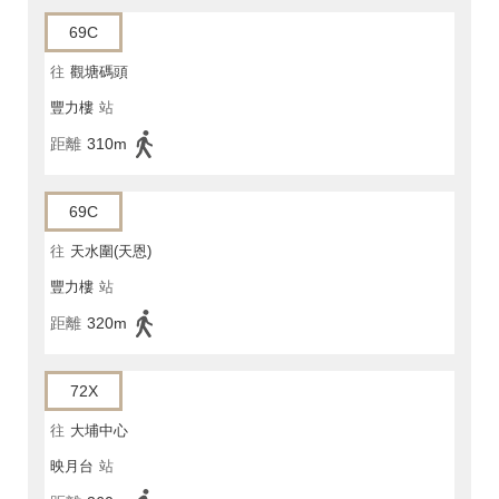
69C
往
觀塘碼頭
豐力樓
站
距離
310m
69C
往
天水圍(天恩)
豐力樓
站
距離
320m
72X
往
大埔中心
映月台
站