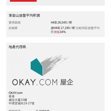
筆架山放盤平均呎價
實用面積
HK$ 26,045 / 呎
此物業
@HK$ 17,195 / 呎
比較同區放盤平均
呎價
低
34%
地產代理商
OKAY.com
香港
威信大廈15樓
中環雲咸街19-27號