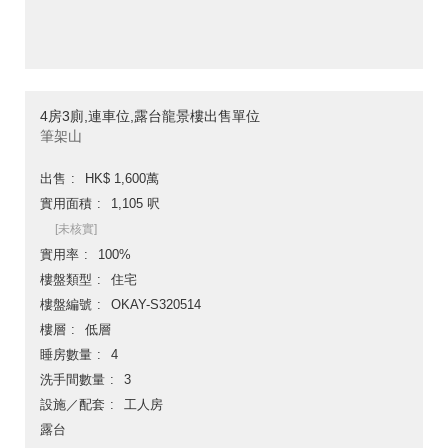
4房3廁,連車位,露台龍景樓出售單位
筆架山
出售
HK$ 1,600萬
實用面積
1,105 呎
[未核實]
實用率
100%
樓盤類型
住宅
樓盤編號
OKAY-S320514
樓層
低層
睡房數量
4
洗手間數量
3
設施／配套
工人房
露台