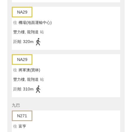
NA29
往
機場(地面運輸中心)
豐力樓, 龍翔道
站
距離
320m
NA29
往
將軍澳(寶林)
豐力樓, 龍翔道
站
距離
310m
九巴
N271
往
富亨