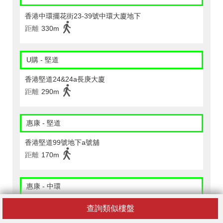
香港中環擺花街23-39號中環大廈地下
距離
330m
U購 - 堅道
香港堅道24&24a長庚大廈
距離
290m
惠康 - 堅道
香港堅道99號地下a號舖
距離
170m
惠康 - 中環
香港皇后大道中84-90號華光勵精中心地庫
查詢類似樓盤
距離
500m