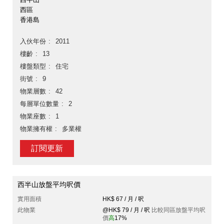
西區
香港島
入伙年份
2011
樓齡
13
樓盤類型
住宅
街號
9
物業層數
42
每層單位數量
2
物業座數
1
物業擁有權
多業權
訂閱更新
西半山放盤平均呎價
實用面積
HK$ 67 / 月 / 呎
此物業
@HK$ 79 / 月 / 呎
比較同區放盤平均呎
價
高
17%