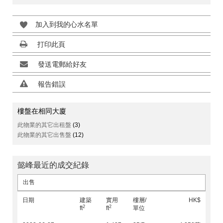
加入到我的心水名單
打印此頁
發送電郵給好友
報告錯誤
樓盤在相同大廈
此物業的其它出租盤
(3)
此物業的其它出售盤
(12)
懿峰最近的成交紀錄
出售
日期
建築
實用
樓層/
HK$
2
2
ft
ft
單位