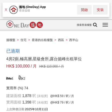
搵地 (OneDay) App
開啟
安裝
X
香港搵樓
搜索香港樓盤
Togg
navi
搵樓盤
>
住宅
>
香港的出租樓盤
>
西區
>
西半山
已過期
4房2廁,極高層,星級會所,露台懿峰出租單位
HK$ 100,000 / 月
HK$ 110,000 / 月
4
2
實用率 (%)
74
建築面積
1,878
呎
[未核實]
@HK$ 59
/ 呎 / 月
實用面積
1,398
呎
[未核實]
@HK$ 79
/ 呎 / 月
上次降價日期
2025年10月11日