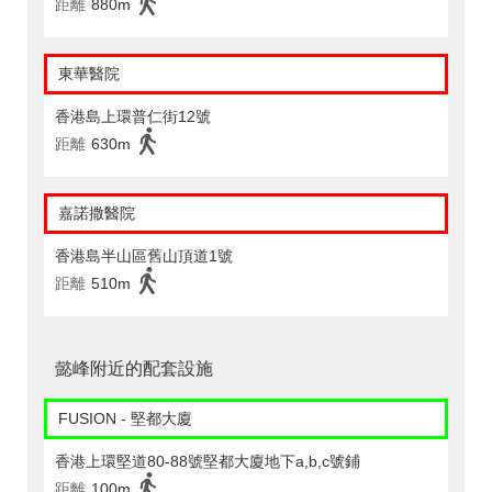
距離
880m
東華醫院
香港島上環普仁街12號
距離
630m
嘉諾撒醫院
香港島半山區舊山頂道1號
距離
510m
懿峰附近的配套設施
FUSION - 堅都大廈
香港上環堅道80-88號堅都大廈地下a,b,c號鋪
距離
100m