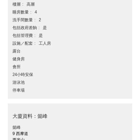
樓層
高層
睡房數量
4
洗手間數量
2
包括政府差餉
是
包括管理費
是
設施／配套
工人房
露台
健身房
會所
24小時安保
游泳池
停車場
大廈資料：懿峰
懿峰
9 西摩道
西半山