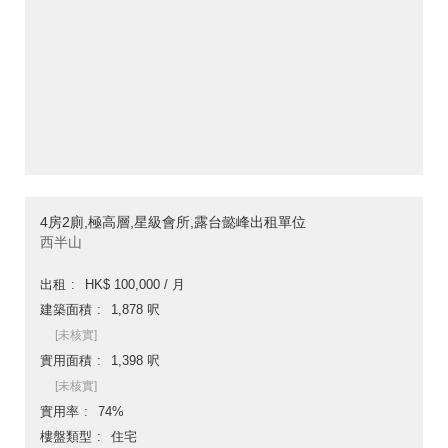
4房2廁,極高層,星級會所,露台懿峰出租單位
西半山
出租
HK$ 100,000 / 月
建築面積
1,878 呎
[未核實]
實用面積
1,398 呎
[未核實]
實用率
74%
樓盤類型
住宅