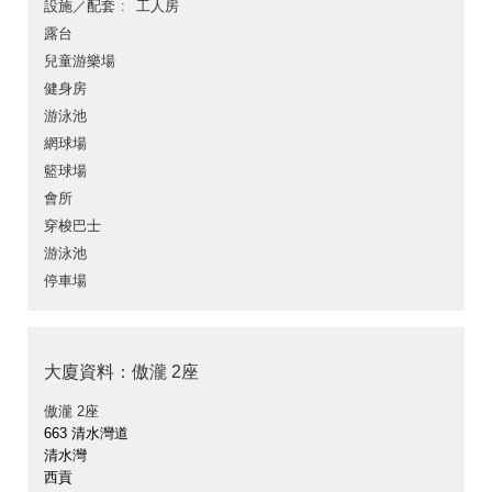
設施／配套
工人房
露台
兒童游樂場
健身房
游泳池
網球場
籃球場
會所
穿梭巴士
游泳池
停車場
大廈資料：傲瀧 2座
傲瀧 2座
663 清水灣道
清水灣
西貢