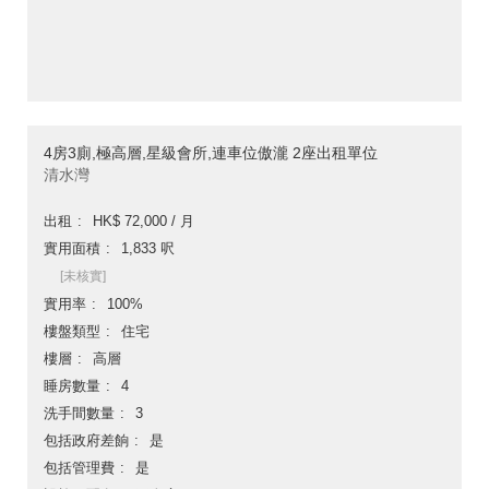
4房3廁,極高層,星級會所,連車位傲瀧 2座出租單位
清水灣
出租
HK$ 72,000 / 月
實用面積
1,833 呎
[未核實]
實用率
100%
樓盤類型
住宅
樓層
高層
睡房數量
4
洗手間數量
3
包括政府差餉
是
包括管理費
是