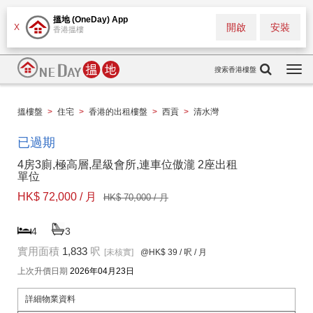
搵地 (OneDay) App
開啟
安裝
X
香港搵樓
搜索香港樓盤
Togg
navi
搵樓盤
>
住宅
>
香港的出租樓盤
>
西貢
>
清水灣
已過期
4房3廁,極高層,星級會所,連車位傲瀧 2座出租
單位
HK$ 72,000 / 月
HK$ 70,000 / 月
4
3
實用面積
1,833
呎
[未核實]
@HK$ 39
/ 呎 / 月
上次升價日期
2026年04月23日
詳細物業資料