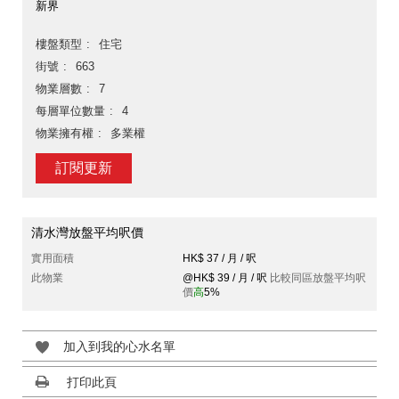
新界
樓盤類型
住宅
街號
663
物業層數
7
每層單位數量
4
物業擁有權
多業權
訂閱更新
清水灣放盤平均呎價
實用面積
HK$ 37 / 月 / 呎
此物業
@HK$ 39 / 月 / 呎
比較同區放盤平均呎
價
高
5%
加入到我的心水名單
打印此頁