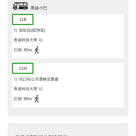
專線小巴
11B
往
彩虹站(龍翔道)
香港科技大學
站
距離
80m
11M
往
坑口站公共運輸交匯處
香港科技大學
站
距離
80m