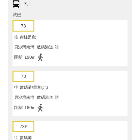
巴士
城巴
73
往
赤柱監獄
貝沙灣南灣, 數碼港道
站
距離
190m
73
往
數碼港/華富(北)
貝沙灣南灣, 數碼港道
站
距離
180m
73P
往
數碼港