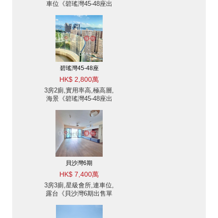
車位《碧瑤灣45-48座出
售單位》
碧瑤灣45-48座
HK$ 2,800萬
3房2廁,實用率高,極高層,
海景《碧瑤灣45-48座出
售單位》
貝沙灣6期
HK$ 7,400萬
3房3廁,星級會所,連車位,
露台《貝沙灣6期出售單
位》