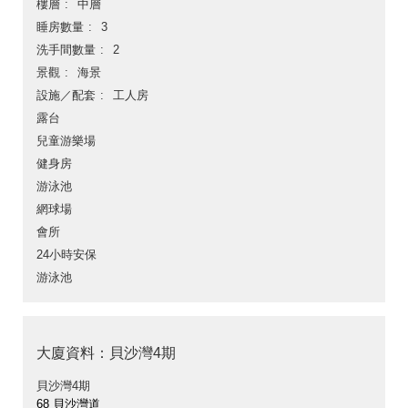
樓層
中層
睡房數量
3
洗手間數量
2
景觀
海景
設施／配套
工人房
露台
兒童游樂場
健身房
游泳池
網球場
會所
24小時安保
游泳池
大廈資料：貝沙灣4期
貝沙灣4期
68 貝沙灣道