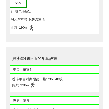
58M
往
堅尼地城站
貝沙灣南灣, 數碼港道
站
距離
190m
貝沙灣4期附近的配套設施
惠康 - 華富1
香港華富村商場第一期120-140號
距離
330m
惠康 - 華景