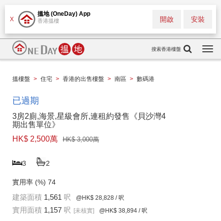
搵地 (OneDay) App
開啟
安裝
X
香港搵樓
搜索香港樓盤
Togg
navi
搵樓盤
>
住宅
>
香港的出售樓盤
>
南區
>
數碼港
已過期
3房2廁,海景,星級會所,連租約發售《貝沙灣4
期出售單位》
HK$ 2,500萬
HK$ 3,000萬
3
2
實用率 (%)
74
建築面積
1,561
呎
@HK$ 28,828
/ 呎
實用面積
1,157
呎
[未核實]
@HK$ 38,894
/ 呎