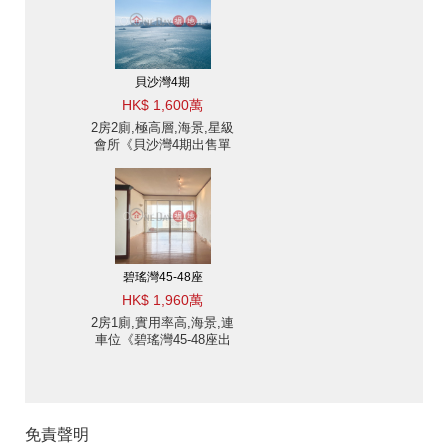
貝沙灣4期
HK$ 1,600萬
2房2廁,極高層,海景,星級
會所《貝沙灣4期出售單
位》
碧瑤灣45-48座
HK$ 1,960萬
2房1廁,實用率高,海景,連
車位《碧瑤灣45-48座出
售單位》
免責聲明