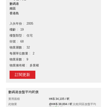
數碼港
南區
香港島
入伙年份
2005
樓齡
19
樓盤類型
住宅
街號
68
物業層數
32
每層單位數量
2
物業座數
9
物業擁有權
多業權
訂閱更新
數碼港放盤平均呎價
實用面積
HK$ 34,105 / 呎
此物業
@HK$ 38,894 / 呎
比較同區放盤平均