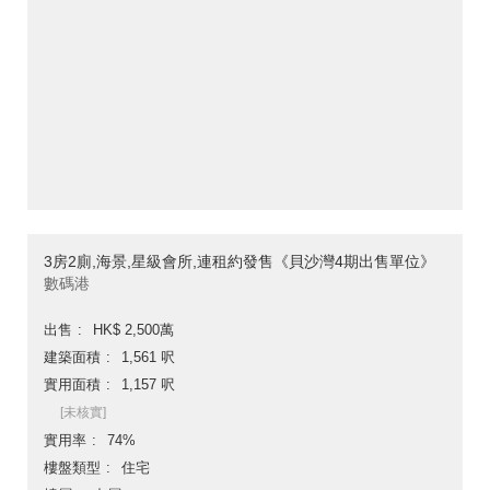
3房2廁,海景,星級會所,連租約發售《貝沙灣4期出售單位》
數碼港
出售
HK$ 2,500萬
建築面積
1,561 呎
實用面積
1,157 呎
[未核實]
實用率
74%
樓盤類型
住宅