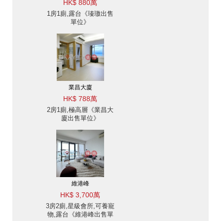
HK$ 880萬
1房1廁,露台《瑧璈出售
單位》
業昌大廈
HK$ 788萬
2房1廁,極高層《業昌大
廈出售單位》
維港峰
HK$ 3,700萬
3房2廁,星級會所,可養寵
物,露台《維港峰出售單