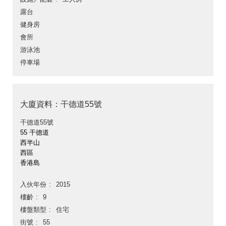
露台
健身房
會所
游泳池
停車場
大廈資料：干德道55號
干德道55號
55 干德道
西半山
西區
香港島
入伙年份
2015
樓齡
9
樓盤類型
住宅
街號
55