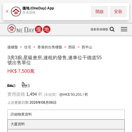
搵地 (OneDay) App
開啟
安裝
X
香港搵樓
搜索香港樓盤
Togg
navi
搵樓盤
>
住宅
>
香港的出售樓盤
>
西區
>
西半山
3房3廁,星級會所,連租約發售,連車位干德道55
號出售單位
HK$ 7,500萬
3
3
實用面積
1,494
呎
[未核實]
@HK$ 50,201
/ 呎
上次更新日期
2026年08月06日
詳細物業資料
大廈資料