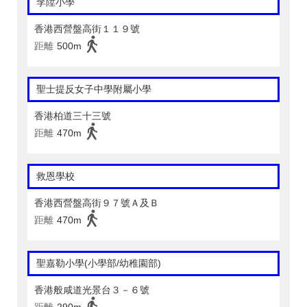
李陞小學
香港西營盤高街１１９號
距離
500m
聖士提反女子中學附屬小學
香港柏道三十三號
距離
470m
救恩學校
香港西營盤高街９７號Ａ及Ｂ
距離
470m
聖嘉勒小學(小學部/幼稚園部)
香港般咸道光景台３－６號