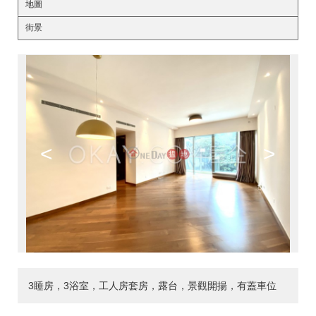
地圖
街景
<
>
3睡房，3浴室，工人房套房，露台，景觀開揚，有蓋車位