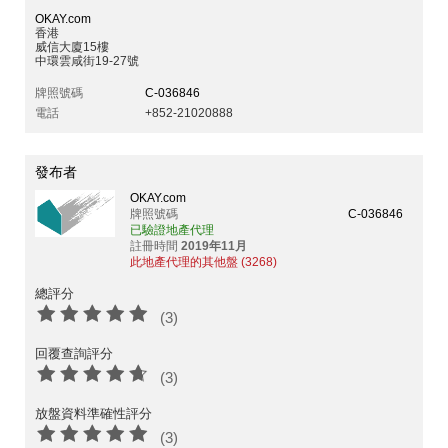
OKAY.com
香港
威信大廈15樓
中環雲咸街19-27號
牌照號碼
C-036846
電話
+852-21020888
發布者
OKAY.com
牌照號碼
C-036846
已驗證地產代理
註冊時間
2019年11月
此地產代理的其他盤 (3268)
總評分
(3)
回覆查詢評分
(3)
放盤資料準確性評分
(3)