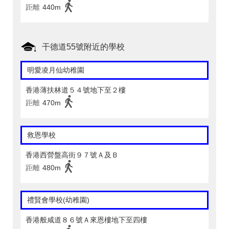
距離
440m
干德道55號附近的學校
明愛凌月仙幼稚園
香港薄扶林道５４號地下至２樓
距離
470m
救恩學校
香港西營盤高街９７號Ａ及Ｂ
距離
480m
禮賢會學校(幼稚園)
香港般咸道８６號Ａ來恩樓地下至四樓