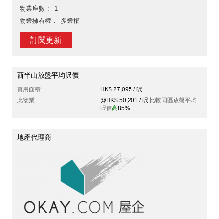
物業座數
1
物業擁有權
多業權
訂閱更新
西半山放盤平均呎價
實用面積
HK$ 27,095 / 呎
此物業
@HK$ 50,201 / 呎
比較同區放盤平均
呎價
高
85%
地產代理商