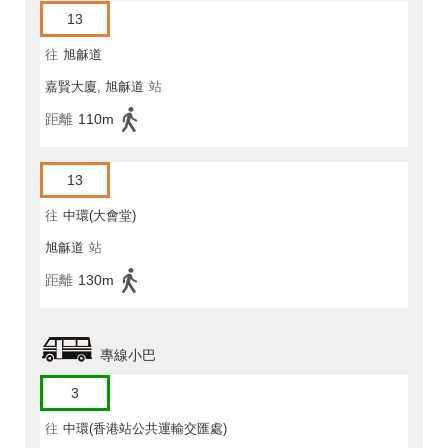
13
往
旭龢道
嘉賢大廈, 旭龢道
站
距離
110m
13
往
中環(大會堂)
旭龢道
站
距離
130m
專線小巴
3
往
中環(香港站公共運輸交匯處)