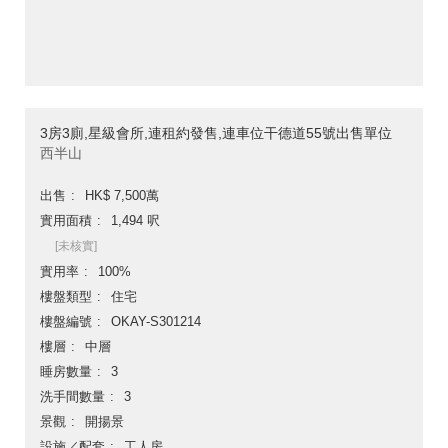
3房3廁,星級會所,連租約發售,連車位干德道55號出售單位
西半山
出售
HK$ 7,500萬
實用面積
1,494 呎
[未核實]
實用率
100%
樓盤類型
住宅
樓盤編號
OKAY-S301214
樓層
中層
睡房數量
3
洗手間數量
3
景觀
開揚景
設施／配套
工人房