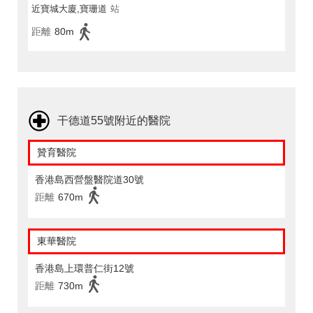
近寶城大廈,寶珊道
站
距離
80m
干德道55號附近的醫院
贊育醫院
香港島西營盤醫院道30號
距離
670m
東華醫院
香港島上環普仁街12號
距離
730m