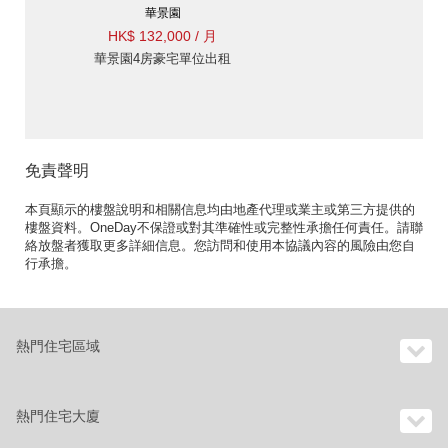
華景園
HK$ 132,000 / 月
華景園4房豪宅單位出租
免責聲明
本頁顯示的樓盤說明和相關信息均由地產代理或業主或第三方提供的
樓盤資料。OneDay不保證或對其準確性或完整性承擔任何責任。請聯
絡放盤者獲取更多詳細信息。您訪問和使用本協議內容的風險由您自
行承擔。
熱門住宅區域
熱門住宅大廈