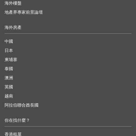
海外樓盤
地產界專家前景論壇
海外房產
中國
日本
柬埔寨
泰國
澳洲
英國
越南
阿拉伯聯合酋長國
你在找什麼？
香港租屋