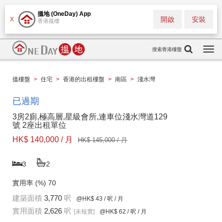
搵地 (OneDay) App
開啟
安裝
X
香港搵樓
搜索香港樓盤
Togg
navi
搵樓盤
>
住宅
>
香港的出租樓盤
>
南區
>
淺水灣
已過期
3房2廁,極高層,星級會所,連車位淺水灣道129
號 2座出租單位
HK$ 140,000 / 月
HK$ 145,000 / 月
3
2
實用率 (%)
70
建築面積
3,770
呎
@HK$ 43
/ 呎 / 月
實用面積
2,626
呎
[未核實]
@HK$ 62
/ 呎 / 月