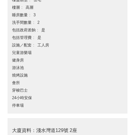
樓層
高層
睡房數量
3
洗手間數量
2
包括政府差餉
是
包括管理費
是
設施／配套
工人房
兒童游樂場
健身房
游泳池
燒烤設施
會所
穿梭巴士
24小時安保
停車場
大廈資料：淺水灣道129號 2座