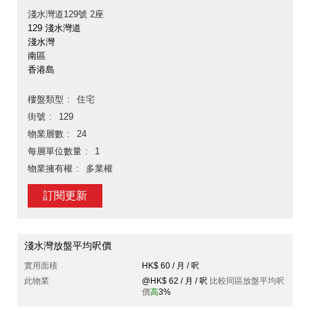
淺水灣道129號 2座
129 淺水灣道
淺水灣
南區
香港島
樓盤類型
住宅
街號
129
物業層數
24
每層單位數量
1
物業擁有權
多業權
訂閱更新
淺水灣放盤平均呎價
實用面積
HK$ 60 / 月 / 呎
此物業
@HK$ 62 / 月 / 呎
比較同區放盤平均呎
價
高
3%