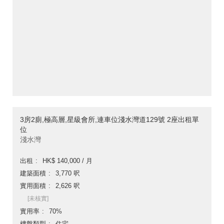
3房2廁,極高層,星級會所,連車位淺水灣道129號 2座出租單
位
淺水灣
出租
HK$ 140,000 / 月
建築面積
3,770 呎
實用面積
2,626 呎
[未核實]
實用率
70%
樓盤類型
住宅