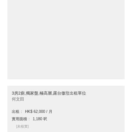
3房2廁,獨家盤,極高層,露台傲玟出租單位
何文田
出租
HK$ 62,000 / 月
實用面積
1,180 呎
[未核實]