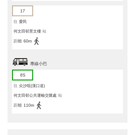
17
往
愛民
何文田邨景文樓
站
距離
60m
專線小巴
8S
往
尖沙咀(漢口道)
何文田邨公共運輸交匯處
站
距離
110m