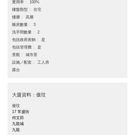
實用率
100%
樓盤類型
住宅
樓層
高層
睡房數量
3
洗手間數量
2
包括政府差餉
是
包括管理費
是
景觀
城市景
設施／配套
工人房
露台
大廈資料：傲玟
傲玟
17 常盛街
何文田
九龍城
九龍