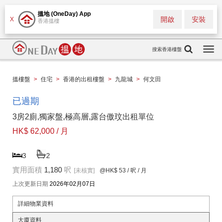
搵地 (OneDay) App
開啟
安裝
X
香港搵樓
搜索香港樓盤
Togg
navi
搵樓盤
>
住宅
>
香港的出租樓盤
>
九龍城
>
何文田
已過期
3房2廁,獨家盤,極高層,露台傲玟出租單位
HK$ 62,000 / 月
3
2
實用面積
1,180
呎
[未核實]
@HK$ 53
/ 呎 / 月
上次更新日期
2026年02月07日
詳細物業資料
大廈資料