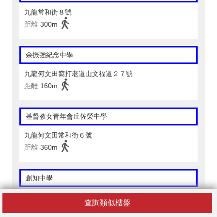
九龍常和街８號
距離
300m
余振強紀念中學
九龍何文田窩打老道山文福道２７號
距離
160m
基督教女青年會丘佐榮中學
九龍何文田常和街６號
距離
360m
創知中學
九龍何文田公主道１４號第一期（不包括６樓員工宿舍
查詢類似樓盤
及南翼（及第二期校舍）