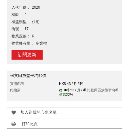
入伙年份
2020
樓齡
4
樓盤類型
住宅
街號
17
物業座數
6
物業擁有權
多業權
訂閱更新
何文田放盤平均呎價
實用面積
HK$ 43 / 月 / 呎
此物業
@HK$ 53 / 月 / 呎
比較同區放盤平均呎
價
高
22%
加入到我的心水名單
打印此頁