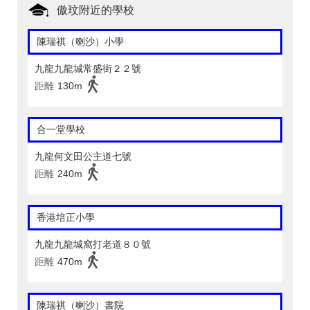
傲玟附近的學校
陳瑞祺（喇沙）小學
九龍九龍城常盛街２２號
距離
130m
合一堂學校
九龍何文田公主道七號
距離
240m
香港培正小學
九龍九龍城窩打老道８０號
距離
470m
陳瑞祺（喇沙）書院