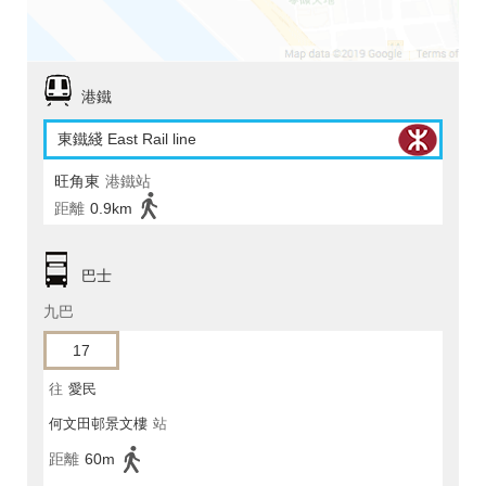
港鐵
東鐵綫 East Rail line
旺角東
港鐵站
距離
0.9km
巴士
九巴
17
往
愛民
何文田邨景文樓
站
距離
60m