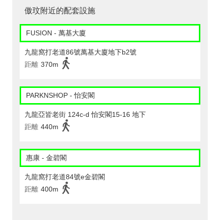
傲玟附近的配套設施
FUSION - 萬基大廈
九龍窩打老道86號萬基大廈地下b2號
距離
370m
PARKNSHOP - 怡安閣
九龍亞皆老街 124c-d 怡安閣15-16 地下
距離
440m
惠康 - 金碧閣
九龍窩打老道84號e金碧閣
距離
400m