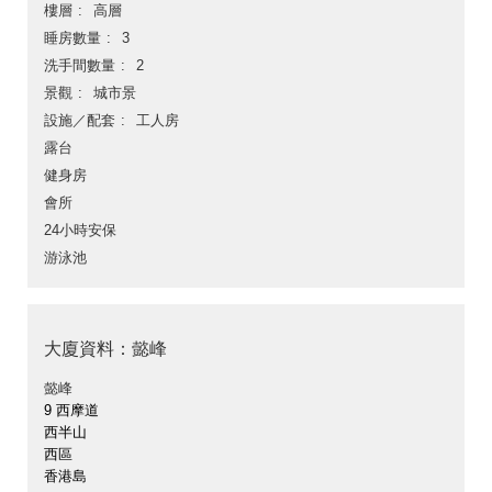
樓層
高層
睡房數量
3
洗手間數量
2
景觀
城市景
設施／配套
工人房
露台
健身房
會所
24小時安保
游泳池
大廈資料：懿峰
懿峰
9 西摩道
西半山
西區
香港島