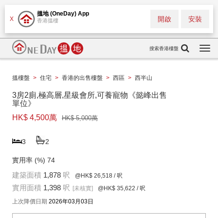
搵地 (OneDay) App
開啟
安裝
X
香港搵樓
搜索香港樓盤
Togg
navi
搵樓盤
>
住宅
>
香港的出售樓盤
>
西區
>
西半山
3房2廁,極高層,星級會所,可養寵物《懿峰出售
單位》
HK$ 4,500萬
HK$ 5,000萬
3
2
實用率 (%)
74
建築面積
1,878
呎
@HK$ 26,518
/ 呎
實用面積
1,398
呎
[未核實]
@HK$ 35,622
/ 呎
上次降價日期
2026年03月03日