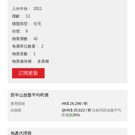
入伙年份
2011
樓齡
13
樓盤類型
住宅
街號
9
物業層數
42
每層單位數量
2
物業座數
1
物業擁有權
多業權
訂閱更新
西半山放盤平均呎價
實用面積
HK$ 26,296 / 呎
此物業
@HK$ 35,622 / 呎
比較同區放盤平均
呎價
高
35%
地產代理商