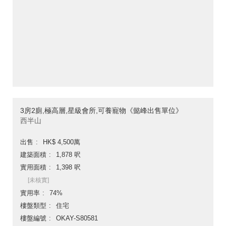
3房2廁,極高層,星級會所,可養寵物《懿峰出售單位》
西半山
出售
HK$ 4,500萬
建築面積
1,878 呎
實用面積
1,398 呎
[未核實]
實用率
74%
樓盤類型
住宅
樓盤編號
OKAY-S80581