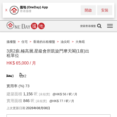
搵地 (OneDay) App
開啟
安裝
X
香港搵樓
搜索香港樓盤
Togg
navi
搵樓盤
>
住宅
>
香港的出租樓盤
>
油尖旺
>
大角咀
3房2廁,極高層,星級會所凱旋門摩天閣(1座)出
租單位
HK$ 65,000 / 月
3
2
實用率 (%)
73
建築面積
1,156
呎
[未核實]
@HK$ 56
/ 呎 / 月
實用面積
846
呎
[未核實]
@HK$ 77
/ 呎 / 月
上次更新日期
2026年08月08日