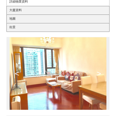
詳細物業資料
大廈資料
地圖
街景
<
>