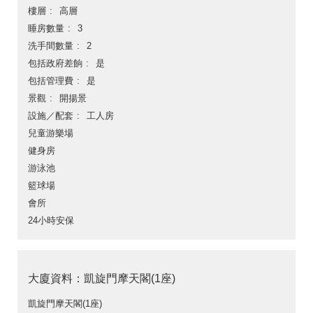
樓層
高層
睡房數量
3
洗手間數量
2
包括政府差餉
是
包括管理費
是
景觀
開揚景
設施／配套
工人房
兒童游樂場
健身房
游泳池
籃球場
會所
24小時安保
大廈資料：凱旋門摩天閣(1座)
凱旋門摩天閣(1座)