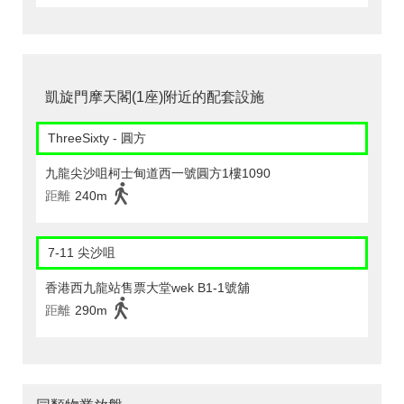
凱旋門摩天閣(1座)附近的配套設施
ThreeSixty - 圓方
九龍尖沙咀柯士甸道西一號圓方1樓1090
距離
240m
7-11 尖沙咀
香港西九龍站售票大堂wek B1-1號舖
距離
290m