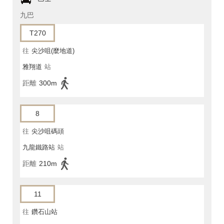
九巴
T270
往
尖沙咀(麼地道)
雅翔道
站
距離
300m
8
往
尖沙咀碼頭
九龍鐵路站
站
距離
210m
11
往
鑽石山站