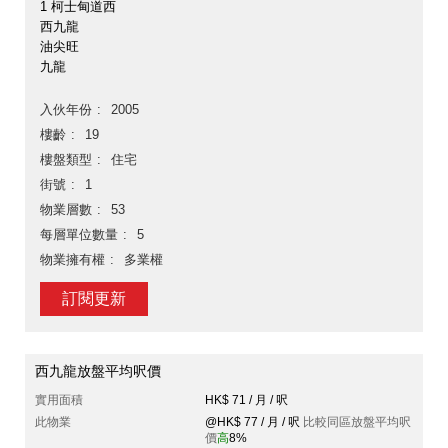
1 柯士甸道西
西九龍
油尖旺
九龍
入伙年份
2005
樓齡
19
樓盤類型
住宅
街號
1
物業層數
53
每層單位數量
5
物業擁有權
多業權
訂閱更新
西九龍放盤平均呎價
實用面積
HK$ 71 / 月 / 呎
此物業
@HK$ 77 / 月 / 呎
比較同區放盤平均呎
價
高
8%