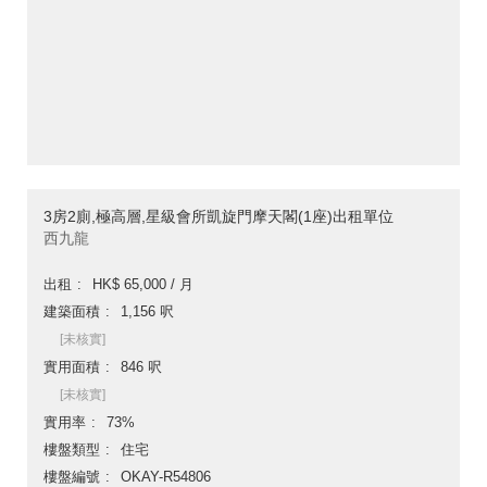
3房2廁,極高層,星級會所凱旋門摩天閣(1座)出租單位
西九龍
出租
HK$ 65,000 / 月
建築面積
1,156 呎
[未核實]
實用面積
846 呎
[未核實]
實用率
73%
樓盤類型
住宅
樓盤編號
OKAY-R54806