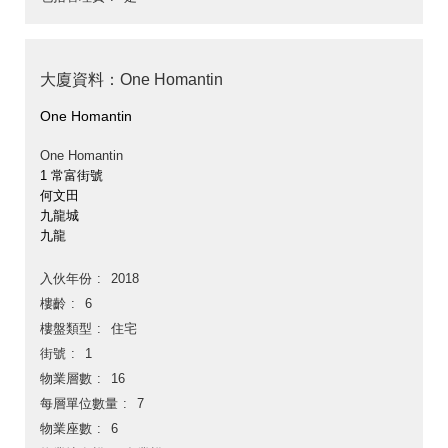
大廈資料：One Homantin
One Homantin
One Homantin
1 常富街號
何文田
九龍城
九龍
入伙年份
2018
樓齡
6
樓盤類型
住宅
街號
1
物業層數
16
每層單位數量
7
物業座數
6