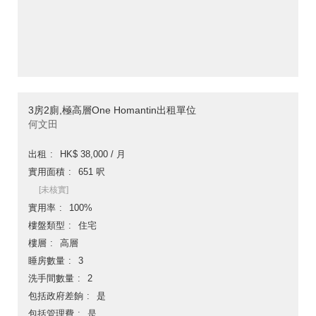
3房2廁,極高層One Homantin出租單位
何文田
出租
HK$ 38,000 / 月
實用面積
651 呎
[未核實]
實用率
100%
樓盤類型
住宅
樓層
高層
睡房數量
3
洗手間數量
2
包括政府差餉
是
包括管理費
是