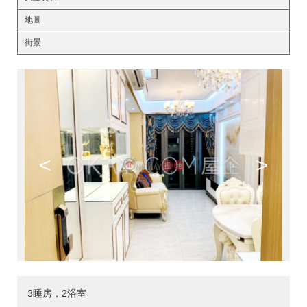
地圖
街景
<
>
3睡房，2浴室