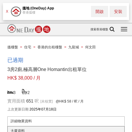
搵地 (OneDay) App
開啟
安裝
X
香港搵樓
搜索香港樓盤
Togg
navi
搵樓盤
>
住宅
>
香港的出租樓盤
>
九龍城
>
何文田
已過期
3房2廁,極高層One Homantin出租單位
HK$ 38,000 / 月
3
2
實用面積
651
呎
[未核實]
@HK$ 58
/ 呎 / 月
上次更新日期
2025年07月18日
詳細物業資料
大廈資料