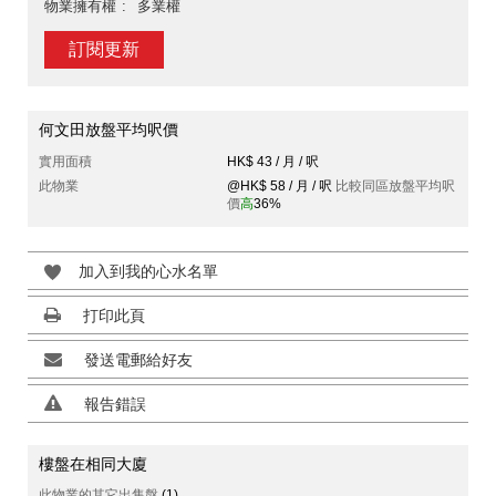
物業擁有權
多業權
訂閱更新
何文田放盤平均呎價
實用面積
HK$ 43 / 月 / 呎
此物業
@HK$ 58 / 月 / 呎
比較同區放盤平均呎
價
高
36%
加入到我的心水名單
打印此頁
發送電郵給好友
報告錯誤
樓盤在相同大廈
此物業的其它出售盤
(1)