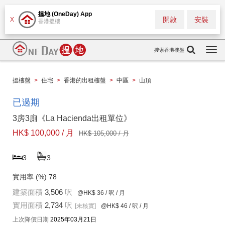
搵地 (OneDay) App
開啟
安裝
X
香港搵樓
搜索香港樓盤
Togg
navi
搵樓盤
>
住宅
>
香港的出租樓盤
>
中區
>
山頂
已過期
3房3廁《La Hacienda出租單位》
HK$ 100,000 / 月
HK$ 105,000 / 月
3
3
實用率 (%)
78
建築面積
3,506
呎
@HK$ 36
/ 呎 / 月
實用面積
2,734
呎
[未核實]
@HK$ 46
/ 呎 / 月
上次降價日期
2025年03月21日