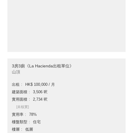
3房3廁《La Hacienda出租單位》
山頂
出租
HK$ 100,000 / 月
建築面積
3,506 呎
實用面積
2,734 呎
[未核實]
實用率
78%
樓盤類型
住宅
樓層
低層