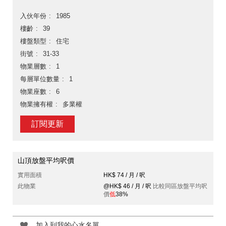
入伙年份
1985
樓齡
39
樓盤類型
住宅
街號
31-33
物業層數
1
每層單位數量
1
物業座數
6
物業擁有權
多業權
訂閱更新
山頂放盤平均呎價
實用面積
HK$ 74 / 月 / 呎
此物業
@HK$ 46 / 月 / 呎
比較同區放盤平均呎
價
低
38%
加入到我的心水名單