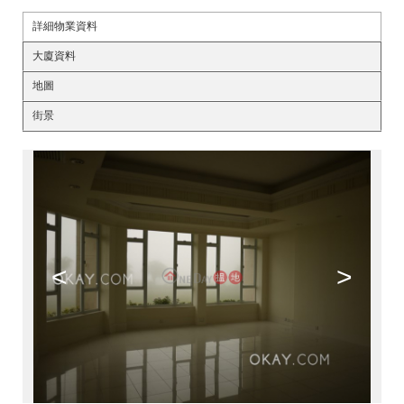
詳細物業資料
大廈資料
地圖
街景
<
>