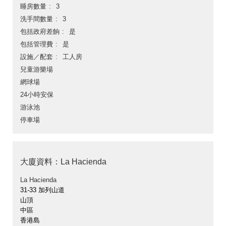
睡房數量
3
洗手間數量
3
包括政府差餉
是
包括管理費
是
設施／配套
工人房
兒童游樂場
網球場
24小時安保
游泳池
停車場
大廈資料：La Hacienda
La Hacienda
31-33 加列山道
山頂
中區
香港島