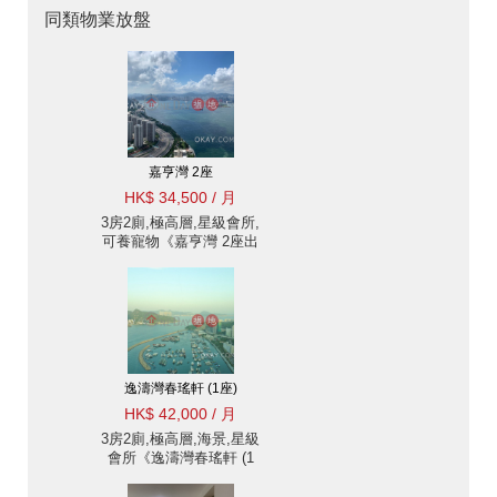
同類物業放盤
嘉亨灣 2座
HK$ 34,500 / 月
3房2廁,極高層,星級會所,
可養寵物《嘉亨灣 2座出
租單位》
逸濤灣春瑤軒 (1座)
HK$ 42,000 / 月
3房2廁,極高層,海景,星級
會所《逸濤灣春瑤軒 (1
座)出租單位》