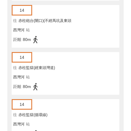
14
往
赤柱砲台(閘口)(不經馬坑及東頭
西灣河
站
灣道)
距離
80m
14
往
赤柱監獄(經東頭灣道)
西灣河
站
距離
80m
14
往
赤柱監獄(循環線)
西灣河
站