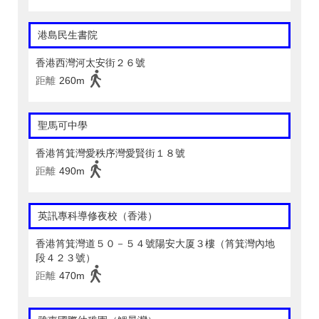
港島民生書院
香港西灣河太安街２６號
距離
260m
聖馬可中學
香港筲箕灣愛秩序灣愛賢街１８號
距離
490m
英訊專科導修夜校（香港）
香港筲箕灣道５０－５４號陽安大厦３樓（筲箕灣內地
段４２３號）
距離
470m