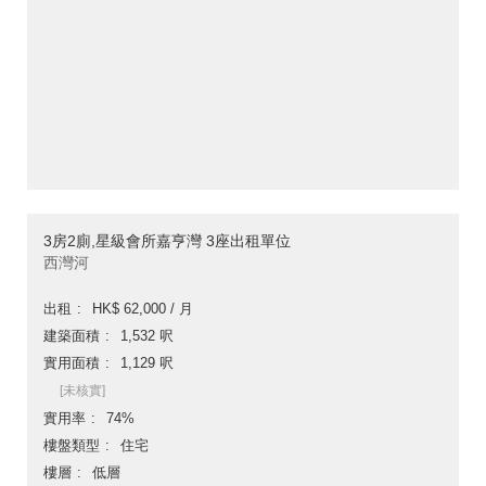
3房2廁,星級會所嘉亨灣 3座出租單位
西灣河
出租
HK$ 62,000 / 月
建築面積
1,532 呎
實用面積
1,129 呎
[未核實]
實用率
74%
樓盤類型
住宅
樓層
低層