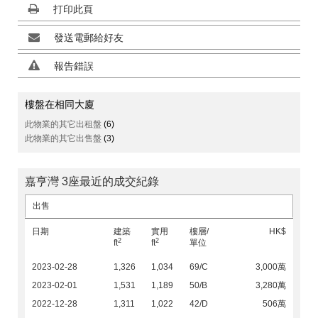
打印此頁
發送電郵給好友
報告錯誤
樓盤在相同大廈
此物業的其它出租盤
(6)
此物業的其它出售盤
(3)
嘉亨灣 3座最近的成交紀錄
出售
日期
建築
實用
樓層/
HK$
2
2
ft
ft
單位
2023-02-28
1,326
1,034
69/C
3,000萬
2023-02-01
1,531
1,189
50/B
3,280萬
2022-12-28
1,311
1,022
42/D
506萬