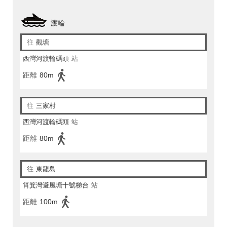
渡輪
往
觀塘
西灣河渡輪碼頭
站
距離
80m
往
三家村
西灣河渡輪碼頭
站
距離
80m
往
東龍島
筲箕灣避風塘十號梯台
站
距離
100m