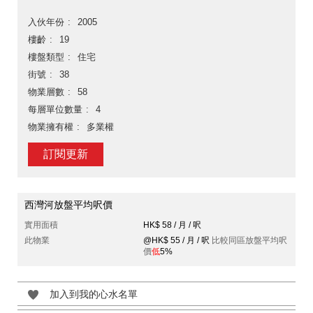
入伙年份
2005
樓齡
19
樓盤類型
住宅
街號
38
物業層數
58
每層單位數量
4
物業擁有權
多業權
訂閱更新
西灣河放盤平均呎價
實用面積
HK$ 58 / 月 / 呎
此物業
@HK$ 55 / 月 / 呎
比較同區放盤平均呎
價
低
5%
加入到我的心水名單