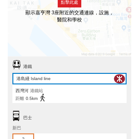
點擊此處
顯示嘉亨灣 3座附近的交通連線，設施，
醫院和學校
港鐵
港島綫 Island line
西灣河
港鐵站
距離
0.5km
巴士
新巴