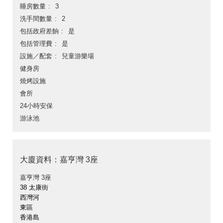
睡房數量
3
洗手間數量
2
包括政府差餉
是
包括管理費
是
設施／配套
兒童游樂場
健身房
燒烤設施
會所
24小時安保
游泳池
大廈資料：嘉亨灣 3座
嘉亨灣 3座
38 太康街
西灣河
東區
香港島