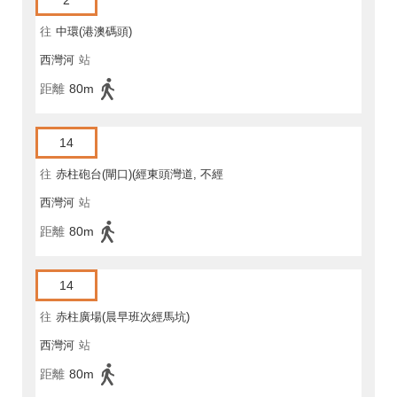
2
往
中環(港澳碼頭)
西灣河
站
距離
80m
14
往
赤柱砲台(閘口)(經東頭灣道, 不經
西灣河
站
馬坑)
距離
80m
14
往
赤柱廣場(晨早班次經馬坑)
西灣河
站
距離
80m