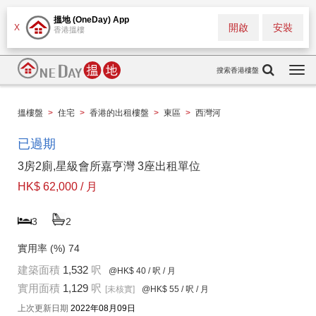
搵地 (OneDay) App
開啟
安裝
X
香港搵樓
搜索香港樓盤
Togg
navi
搵樓盤
>
住宅
>
香港的出租樓盤
>
東區
>
西灣河
已過期
3房2廁,星級會所嘉亨灣 3座出租單位
HK$ 62,000 / 月
3
2
實用率 (%)
74
建築面積
1,532
呎
@HK$ 40
/ 呎 / 月
實用面積
1,129
呎
[未核實]
@HK$ 55
/ 呎 / 月
上次更新日期
2022年08月09日