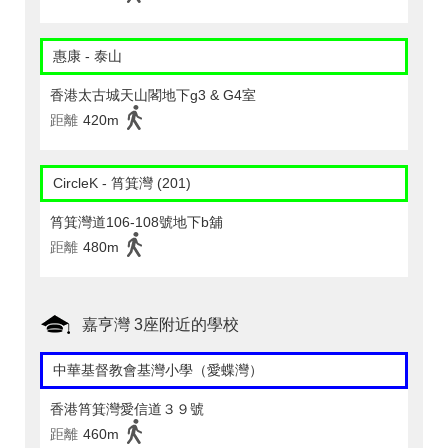
惠康 - 泰山
香港太古城天山閣地下g3 & G4室
距離
420m
CircleK - 筲箕灣 (201)
筲箕灣道106-108號地下b舖
距離
480m
嘉亨灣 3座附近的學校
中華基督教會基灣小學（愛蝶灣）
香港筲箕灣愛信道３９號
距離
460m