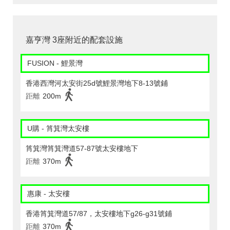
嘉亨灣 3座附近的配套設施
FUSION - 鯉景灣
香港西灣河太安街25d號鯉景灣地下8-13號鋪
距離
200m
U購 - 筲箕灣太安樓
筲箕灣筲箕灣道57-87號太安樓地下
距離
370m
惠康 - 太安樓
香港筲箕灣道57/87，太安樓地下g26-g31號鋪
距離
370m