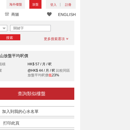
海外樓盤
放盤
登入
註冊
商舖
ENGLISH
搜索
更多搜索選項
山放盤平均呎價
面積
HK$ 57 / 月 / 呎
業
@HK$ 44 / 月 / 呎
比較同區
放盤平均呎價
低
23%
查詢類似樓盤
加入到我的心水名單
打印此頁