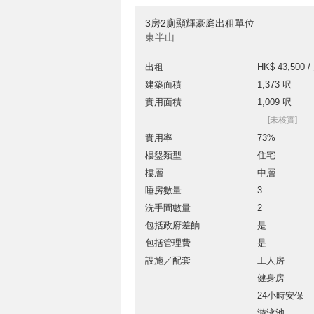
3房2廁顯輝豪庭出租單位
東半山
出租
HK$ 43,500 /
建築面積
1,373 呎
實用面積
1,009 呎
[未核實]
實用率
73%
樓盤類型
住宅
樓層
中層
睡房數量
3
洗手間數量
2
包括政府差餉
是
包括管理費
是
設施／配套
工人房
健身房
24小時安保
游泳池