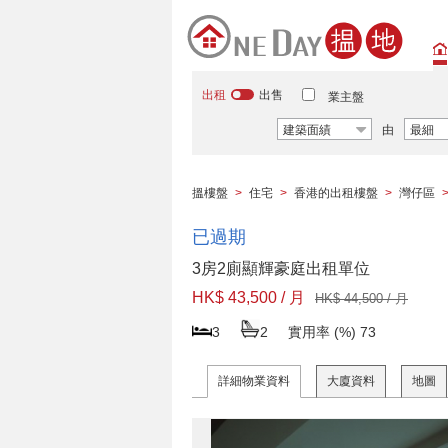
出租
出售
業主盤
建築面績
由
最細
搵樓盤
>
住宅
>
香港的出租樓盤
>
灣仔區
已過期
3房2廁顯輝豪庭出租單位
HK$ 43,500 / 月
HK$ 44,500 / 月
3
2
實用率 (%)
73
詳細物業資料
大廈資料
地圖