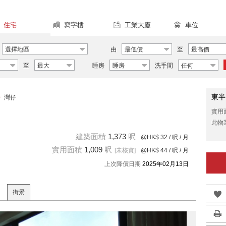
住宅
寫字樓
工業大廈
車位
選擇地區
由
最低價
至
最高價
至
最大
睡房
睡房
洗手間
任何
東半
>
灣仔
實用
此物
建築面積
1,373
呎
@HK$ 32
/ 呎 / 月
實用面積
1,009
呎
[未核實]
@HK$ 44
/ 呎 / 月
上次降價日期
2025年02月13日
街景