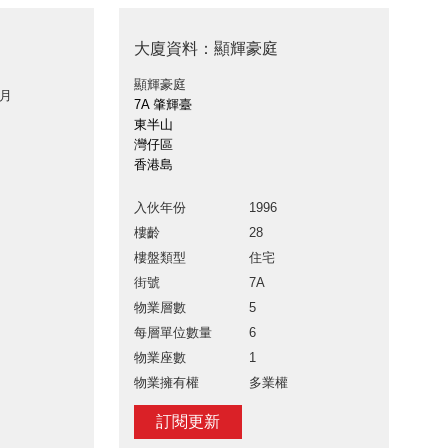
大廈資料：顯輝豪庭
顯輝豪庭
 月
7A 肇輝臺
東半山
灣仔區
香港島
入伙年份
1996
樓齡
28
樓盤類型
住宅
街號
7A
物業層數
5
每層單位數量
6
物業座數
1
物業擁有權
多業權
訂閱更新