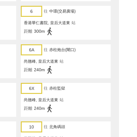
6
往
中環(交易廣場)
香港華仁書院, 皇后大道東
站
距離
300m
6A
往
赤柱炮台(閘口)
尚翹峰, 皇后大道東
站
距離
240m
6X
往
赤柱監獄
尚翹峰, 皇后大道東
站
距離
240m
10
往
北角碼頭