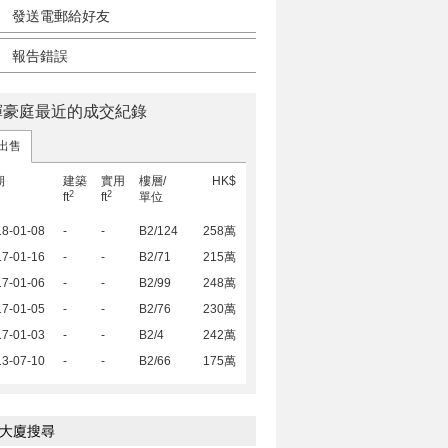
發送電郵給好友
報告錯誤
輝豪庭最近的成交紀錄
出售
期
建築
實用
樓層/
HK$
2
2
ft
ft
單位
18-01-08
-
-
B2/124
258萬
17-01-16
-
-
B2/71
215萬
17-01-06
-
-
B2/99
248萬
17-01-05
-
-
B2/76
230萬
17-01-03
-
-
B2/4
242萬
13-07-10
-
-
B2/66
175萬
大廈搜尋