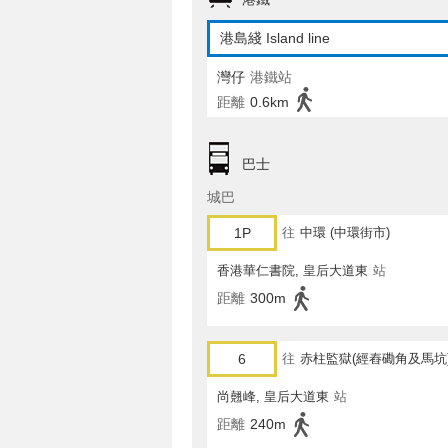
港島綫 Island line
灣仔
港鐵站
距離
0.6km
巴士
城巴
1P
往
中環 (中環街市)
香港華仁書院, 皇后大道東
站
距離
300m
6
往
赤柱監獄(經舂磡角及馬坑
尚翹峰, 皇后大道東
站
距離
240m