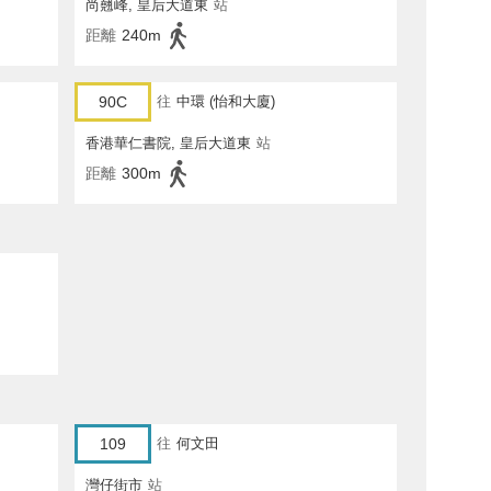
尚翹峰, 皇后大道東
站
距離
240m
90C
往
中環 (怡和大廈)
香港華仁書院, 皇后大道東
站
距離
300m
109
往
何文田
灣仔街市
站