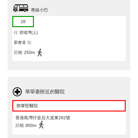
專線小巴
28
往
碧瑤灣(上)
新會道
站
距離
250m
華翠臺附近的醫院
鄧肇堅醫院
香港島灣仔皇后大道東282號
距離
800m