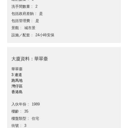
洗手間數量
2
包括政府差餉
是
包括管理費
是
景觀
城市景
設施／配套
24小時安保
大廈資料：華翠臺
華翠臺
3 連道
跑馬地
灣仔區
香港島
入伙年份
1989
樓齡
35
樓盤類型
住宅
街號
3