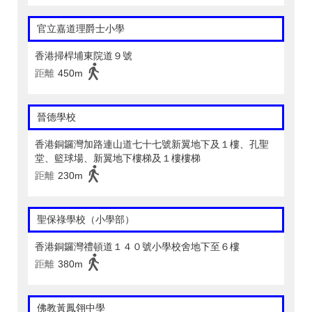
官立嘉道理爵士小學
香港掃桿埔東院道９號
距離
450m
晉德學校
香港銅鑼灣加路連山道七十七號新翼地下及１樓、孔聖
堂、籃球場、新翼地下樓梯及１樓樓梯
距離
230m
聖保祿學校（小學部）
香港銅鑼灣禮頓道１４０號小學校舍地下至６樓
距離
380m
佛教黃鳳翎中學