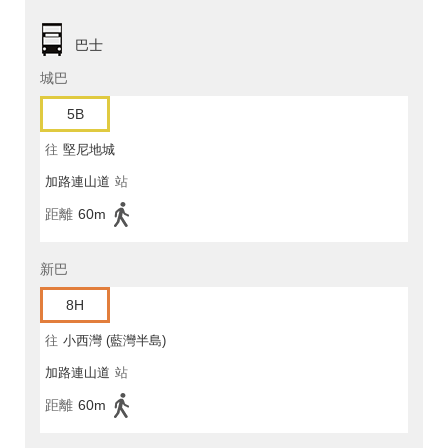
巴士
城巴
5B
往
堅尼地城
加路連山道
站
距離
60m
新巴
8H
往
小西灣 (藍灣半島)
加路連山道
站
距離
60m