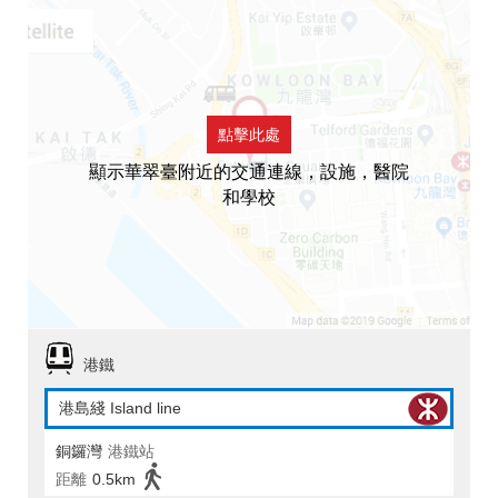
點擊此處
顯示華翠臺附近的交通連線，設施，醫院
和學校
港鐵
港島綫 Island line
銅鑼灣
港鐵站
距離
0.5km