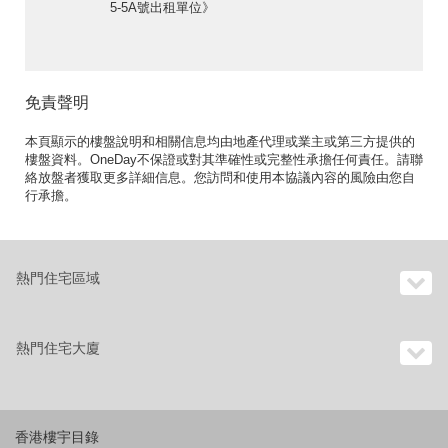
5-5A號出租單位》
免責聲明
本頁顯示的樓盤說明和相關信息均由地產代理或業主或第三方提供的
樓盤資料。OneDay不保證或對其準確性或完整性承擔任何責任。請聯
絡放盤者獲取更多詳細信息。您訪問和使用本協議內容的風險由您自
行承擔。
熱門住宅區域
熱門住宅大廈
香港樓宇目錄