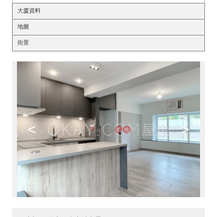
大廈資料
地圖
街景
<
>