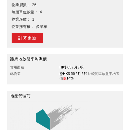
物業層數
26
每層單位數量
4
物業座數
1
物業擁有權
多業權
訂閱更新
跑馬地放盤平均呎價
實用面積
HK$ 65 / 月 / 呎
此物業
@HK$ 56 / 月 / 呎
比較同區放盤平均呎
價
低
14%
地產代理商