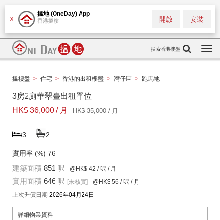
搵地 (OneDay) App
開啟
安裝
X
香港搵樓
搜索香港樓盤
Togg
navi
搵樓盤
>
住宅
>
香港的出租樓盤
>
灣仔區
>
跑馬地
3房2廁華翠臺出租單位
HK$ 36,000 / 月
HK$ 35,000 / 月
3
2
實用率 (%)
76
建築面積
851
呎
@HK$ 42
/ 呎 / 月
實用面積
646
呎
[未核實]
@HK$ 56
/ 呎 / 月
上次升價日期
2026年04月24日
詳細物業資料