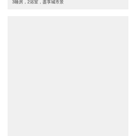
3睡房，2浴室，盡享城市景