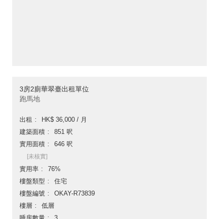
3房2廁華翠臺出租單位
跑馬地
出租
HK$ 36,000 / 月
建築面積
851 呎
實用面積
646 呎
[未核實]
實用率
76%
樓盤類型
住宅
樓盤編號
OKAY-R73839
樓層
低層
睡房數量
3