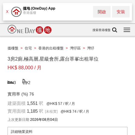
搵地 (OneDay) App
開啟
安裝
X
香港搵樓
搜索香港樓盤
Togg
navi
搵樓盤
>
住宅
>
香港的出租樓盤
>
灣仔區
>
灣仔
3房2廁,極高層,星級會所,露台萃峯出租單位
HK$ 88,000 / 月
3
2
實用率 (%)
76
建築面積
1,551
呎
@HK$ 57
/ 呎 / 月
實用面積
1,185
呎
[未核實]
@HK$ 74
/ 呎 / 月
上次更新日期
2026年08月04日
詳細物業資料