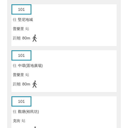
101
往
堅尼地城
普樂里
站
距離
80m
101
往
中環(置地廣場)
普樂里
站
距離
80m
101
往
觀塘(裕民坊)
克街
站