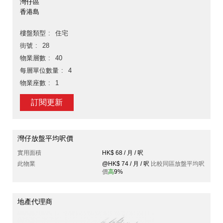
灣仔區
香港島
樓盤類型
住宅
街號
28
物業層數
40
每層單位數量
4
物業座數
1
訂閱更新
灣仔放盤平均呎價
實用面積
HK$ 68 / 月 / 呎
此物業
@HK$ 74 / 月 / 呎
比較同區放盤平均呎
價
高
9%
地產代理商