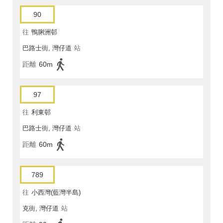
90
往
鴨脷洲邨
巴路士街, 灣仔道
站
距離
60m
97
往
利東邨
巴路士街, 灣仔道
站
距離
60m
789
往
小西灣(藍灣半島)
克街, 灣仔道
站