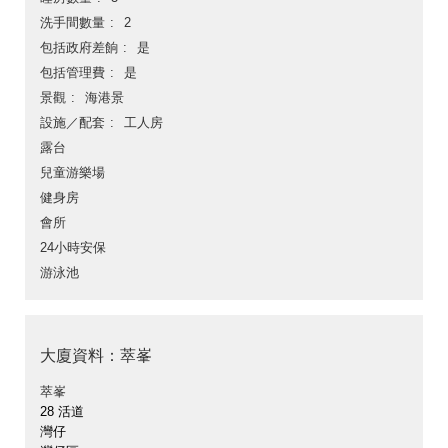
洗手間數量
2
包括政府差餉
是
包括管理費
是
景觀
海港景
設施／配套
工人房
露台
兒童游樂場
健身房
會所
24小時安保
游泳池
大廈資料：萃峯
萃峯
28 活道
灣仔