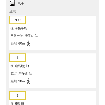
巴士
城巴
N90
往
海怡半島
巴路士街, 灣仔道
站
距離
60m
1
往
跑馬地(上)
克街, 灣仔道
站
距離
90m
1
往
摩星嶺