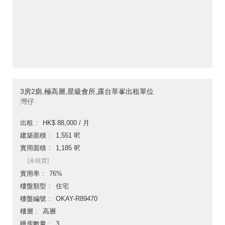
3房2廁,極高層,星級會所,露台萃峯出租單位
灣仔
出租
HK$ 88,000 / 月
建築面積
1,551 呎
實用面積
1,185 呎
[未核實]
實用率
76%
樓盤類型
住宅
樓盤編號
OKAY-R89470
樓層
高層
睡房數量
3