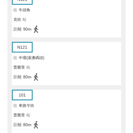
往
牛頭角
克街
站
距離
90m
N121
往
中環(港澳碼頭)
普樂里
站
距離
80m
101
往
卑路乍街
普樂里
站
距離
80m