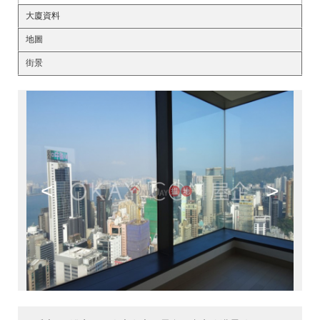
大廈資料
地圖
街景
<
>