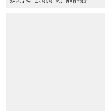
3睡房，2浴室，工人房套房，露台，盡享維港景致