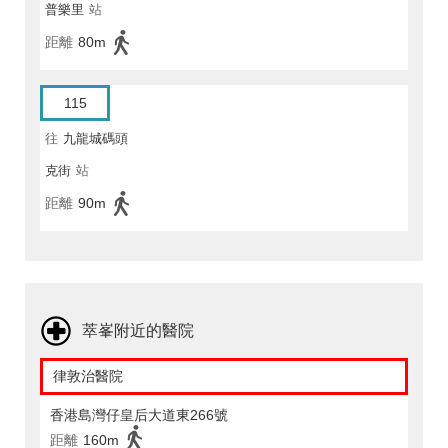
普樂里
站
距離
80m
115
往
九龍城碼頭
克街
站
距離
90m
萃峯附近的醫院
律敦治醫院
香港島灣仔皇后大道東266號
距離
160m