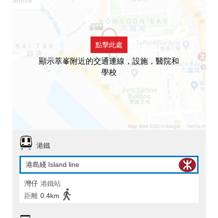
點擊此處
顯示萃峯附近的交通連線，設施，醫院和
學校
港鐵
港島綫 Island line
灣仔
港鐵站
距離
0.4km