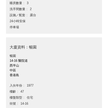
睡房數量
3
洗手間數量
2
設施／配套
露台
24小時安保
停車場
大廈資料：暢園
暢園
14-16 醫院道
西半山
中區
香港島
入伙年份
1977
樓齡
47
樓盤類型
住宅
街號
14-16