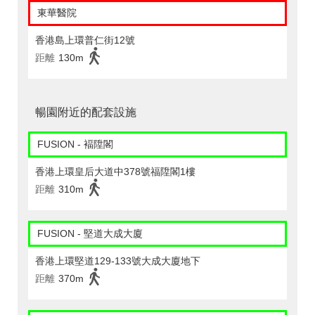
東華醫院
香港島上環普仁街12號
距離
130m
暢園附近的配套設施
FUSION - 褔陞閣
香港上環皇后大道中378號福陞閣1樓
距離
310m
FUSION - 堅道大成大廈
香港上環堅道129-133號大成大廈地下
距離
370m