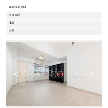
詳細物業資料
大廈資料
地圖
街景
<
>