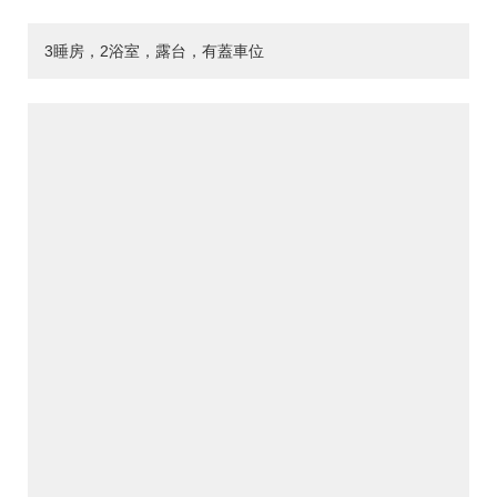
3睡房，2浴室，露台，有蓋車位