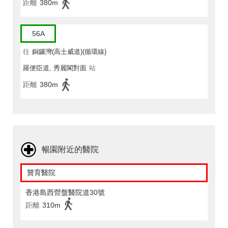
距離
380m
56A
往
銅鑼灣(高士威道)(循環線)
羅便臣道, 秀麗閣對面
站
距離
380m
暢園附近的醫院
贊育醫院
香港島西營盤醫院道30號
距離
310m