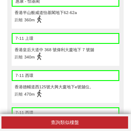
惠康 - 怡基閣
香港半山般咸道怡基閣地下62-62a
距離
360m
7-11 上環
香港皇后大道中 368 號偉利大廈地下 7 號舖
距離
340m
7-11 西環
香港德輔道西125號大興大廈地下e號舖位。
距離
470m
7-11 西環
查詢類似樓盤
港鐵西營盤站syp 4號舖