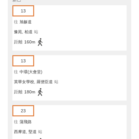
13
往
旭龢道
豫苑, 柏道
站
距離
160m
13
往
中環(大會堂)
英華女學校, 羅便臣道
站
距離
180m
23
往
蒲飛路
西摩道, 堅道
站