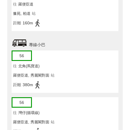
往
羅便臣道
豫苑, 柏道
站
距離
160m
專線小巴
56
往
北角(馬寶道)
羅便臣道, 秀麗閣對面
站
距離
380m
56
往
灣仔(循環線)
羅便臣道, 秀麗閣對面
站