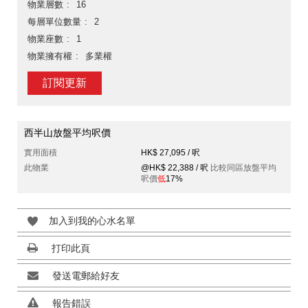
物業層數
16
每層單位數量
2
物業座數
1
物業擁有權
多業權
訂閱更新
西半山放盤平均呎價
實用面積
HK$ 27,095 / 呎
此物業
@HK$ 22,388 / 呎
比較同區放盤平均
呎價
低
17%
加入到我的心水名單
打印此頁
發送電郵給好友
報告錯誤