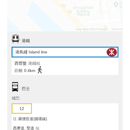
港鐵
港島綫 Island line
西營盤
港鐵站
距離
0.4km
巴士
城巴
12
往
羅便臣道(循環線)
西摩道, 堅道
站