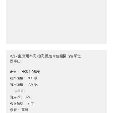
3房2廁,實用率高,極高層,連車位暢園出售單位
西半山
出售
HK$ 1,068萬
建築面積
900 呎
實用面積
737 呎
[未核實]
實用率
82%
樓盤類型
住宅
樓層
高層