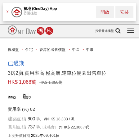
搵地 (OneDay) App
開啟
安裝
X
香港搵樓
搜索香港樓盤
Togg
navi
搵樓盤
>
住宅
>
香港的出售樓盤
>
中區
>
中環
已過期
3房2廁,實用率高,極高層,連車位暢園出售單位
HK$ 1,068萬
HK$ 1,050萬
3
2
實用率 (%)
82
建築面積
900
呎
@HK$ 18,333
/ 呎
實用面積
737
呎
[未核實]
@HK$ 22,388
/ 呎
上次升價日期
2025年09月01日