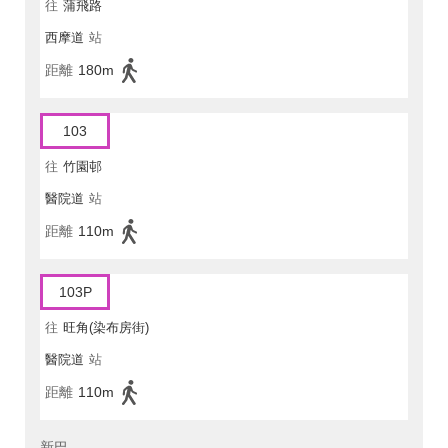
往
蒲飛路
西摩道
站
距離
180m
103
往
竹園邨
醫院道
站
距離
110m
103P
往
旺角(染布房街)
醫院道
站
距離
110m
新巴