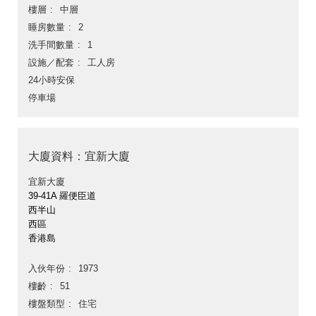
樓層
中層
睡房數量
2
洗手間數量
1
設施／配套
工人房
24小時安保
停車場
大廈資料：宜新大廈
宜新大廈
39-41A 羅便臣道
西半山
西區
香港島
入伙年份
1973
樓齡
51
樓盤類型
住宅