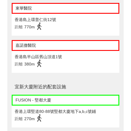
東華醫院
香港島上環普仁街12號
距離
770m
嘉諾撒醫院
香港島半山區舊山頂道1號
距離
380m
宜新大廈附近的配套設施
FUSION - 堅都大廈
香港上環堅道80-88號堅都大廈地下a,b,c號鋪
距離
270m