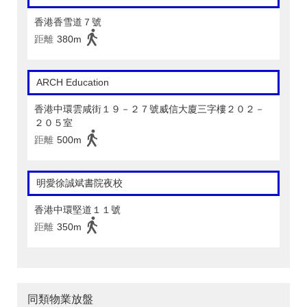
香港香雪道７號
距離
380m
ARCH Education
香港中環雲咸街１９－２７號威信大廈三字樓２０２－
２０５室
距離
500m
明愛徐誠斌書院夜校
香港中環堅道１１號
距離
350m
同類物業放盤