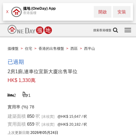
搵地 (OneDay) App
開啟
安裝
X
香港搵樓
搜索香港樓盤
Togg
navi
搵樓盤
>
住宅
>
香港的出售樓盤
>
西區
>
西半山
已過期
2房1廁,連車位宜新大廈出售單位
HK$ 1,330萬
2
1
實用率 (%)
78
建築面積
850
呎
[未核實]
@HK$ 15,647
/ 呎
實用面積
659
呎
[未核實]
@HK$ 20,182
/ 呎
上次更新日期
2026年05月24日