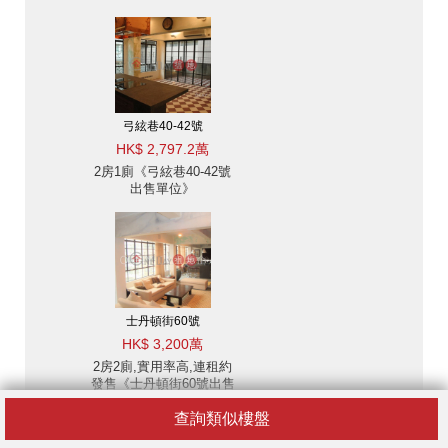
弓絃巷40-42號
HK$ 2,797.2萬
2房1廁《弓絃巷40-42號
出售單位》
士丹頓街60號
HK$ 3,200萬
2房2廁,實用率高,連租約
發售《士丹頓街60號出售
單位》
查詢類似樓盤