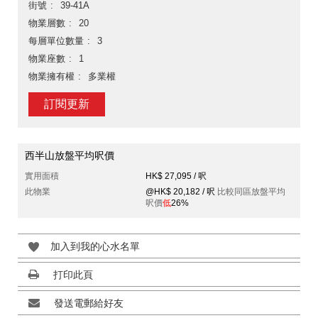
街號
39-41A
物業層數
20
每層單位數量
3
物業座數
1
物業擁有權
多業權
訂閱更新
西半山放盤平均呎價
實用面積
HK$ 27,095 / 呎
此物業
@HK$ 20,182 / 呎
比較同區放盤平均
呎價
低
26%
加入到我的心水名單
打印此頁
發送電郵給好友