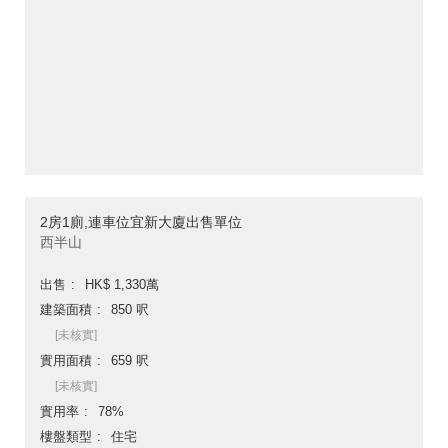
2房1廁,連車位宜新大廈出售單位
西半山
出售
HK$ 1,330萬
建築面積
850 呎
[未核實]
實用面積
659 呎
[未核實]
實用率
78%
樓盤類型
住宅