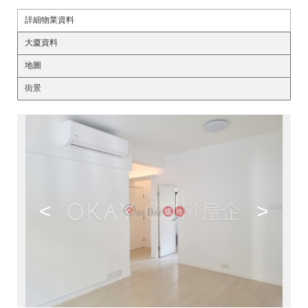
詳細物業資料
大廈資料
地圖
街景
<
>