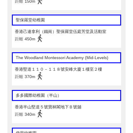
距離
150m
聖保羅堂幼稚園
香港己連拿利（鐵崗）聖保羅堂伍庭芳堂及活動室
距離
450m
The Woodland Montessori Academy (Mid-Levels)
香港堅道１１０－１１８號安峰大廈１樓至２樓
距離
370m
多多國際幼稚園（半山）
香港半山堅道５號寶林閣地下Ｂ號舖
距離
340m