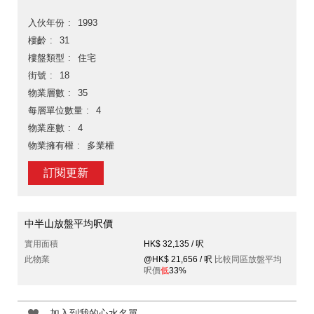
入伙年份
1993
樓齡
31
樓盤類型
住宅
街號
18
物業層數
35
每層單位數量
4
物業座數
4
物業擁有權
多業權
訂閱更新
中半山放盤平均呎價
實用面積
HK$ 32,135 / 呎
此物業
@HK$ 21,656 / 呎
比較同區放盤平均
呎價
低
33%
加入到我的心水名單