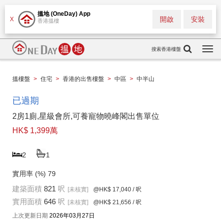
搵地 (OneDay) App
開啟
安裝
X
香港搵樓
搜索香港樓盤
Togg
navi
搵樓盤
>
住宅
>
香港的出售樓盤
>
中區
>
中半山
已過期
2房1廁,星級會所,可養寵物曉峰閣出售單位
HK$ 1,399萬
2
1
實用率 (%)
79
建築面積
821
呎
[未核實]
@HK$ 17,040
/ 呎
實用面積
646
呎
[未核實]
@HK$ 21,656
/ 呎
上次更新日期
2026年03月27日