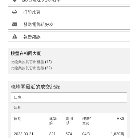
打印此頁
發送電郵給好友
報告錯誤
樓盤在相同大廈
此物業的其它出租盤
(12)
此物業的其它出售盤
(22)
曉峰閣最近的成交紀錄
出售
出租
日期
建築
實用
樓層/
HK$
2
2
ft
ft
單位
2023-03-31
821
674
04/D
1,620萬