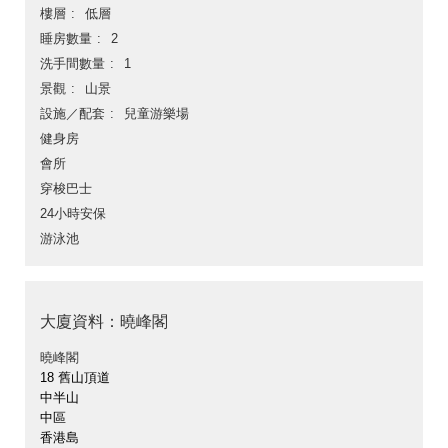
樓層
低層
睡房數量
2
洗手間數量
1
景觀
山景
設施／配套
兒童游樂場
健身房
會所
穿梭巴士
24小時安保
游泳池
大廈資料：曉峰閣
曉峰閣
18 舊山頂道
中半山
中區
香港島