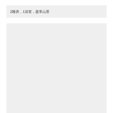
2睡房，1浴室，盡享山景