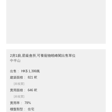
2房1廁,星級會所,可養寵物曉峰閣出售單位
中半山
出售
HK$ 1,399萬
建築面積
821 呎
[未核實]
實用面積
646 呎
[未核實]
實用率
79%
樓盤類型
住宅