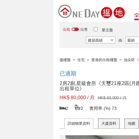
出租
出售
業主盤
建築面績
由
最細
搵樓盤
>
住宅
>
香港的出租樓盤
>
油尖旺
已過期
2房2廁,星級會所《天璽21座2區(月鑽
出租單位》
HK$ 80,000 / 月
HK$ 83,000 / 月
2
2
實用率 (%)
73
詳細物業資料
大廈資料
地圖