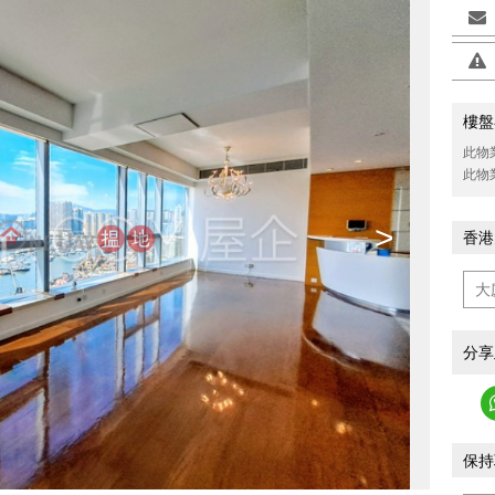
樓盤
此物
此物
>
香港
分享
保持