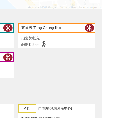
東涌綫 Tung Chung line
九龍
港鐵站
距離
0.2km
A11
往
機場(地面運輸中心)