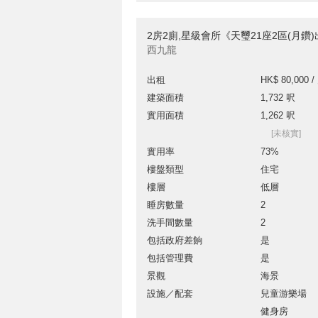
2房2廁,星級會所《天璽21座2區(月鑽
西九龍
出租
HK$ 80,000 /
建築面積
1,732 呎
實用面積
1,262 呎
[未核實]
實用率
73%
樓盤類型
住宅
樓層
低層
睡房數量
2
洗手間數量
2
包括政府差餉
是
包括管理費
是
景觀
海景
設施／配套
兒童游樂場
健身房