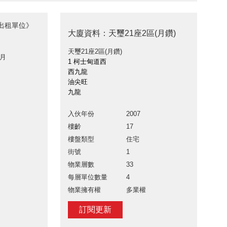
)出租單位》
大廈資料：天璽21座2區(月鑽)
天璽21座2區(月鑽)
 月
1 柯士甸道西
西九龍
油尖旺
九龍
入伙年份
2007
樓齡
17
樓盤類型
住宅
街號
1
物業層數
33
每層單位數量
4
物業擁有權
多業權
訂閱更新