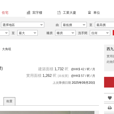
住宅
寫字樓
工業大廈
車位
選擇地區
由
最低價
至
最高價
至
最大
睡房
睡房
洗手間
任何
西九
>
大角咀
實用
此物
)
建築面積
1,732
呎
@HK$ 42
/ 呎 / 月
實用面積
1,262
呎
[未核實]
@HK$ 57
/ 呎 / 月
上次降價日期
2025年09月20日
街景