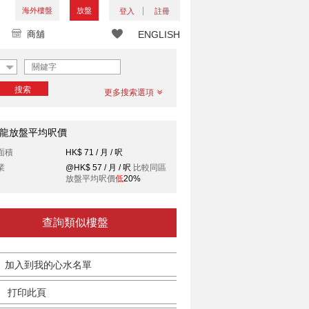
海外樓盤
放盤
登入
註冊
商舖
ENGLISH
搜索
更多搜索選項
龍放盤平均呎價
面積
HK$ 71 / 月 / 呎
業
@HK$ 57 / 月 / 呎
比較同區
放盤平均呎價
低
20%
查詢類似樓盤
加入到我的心水名單
打印此頁