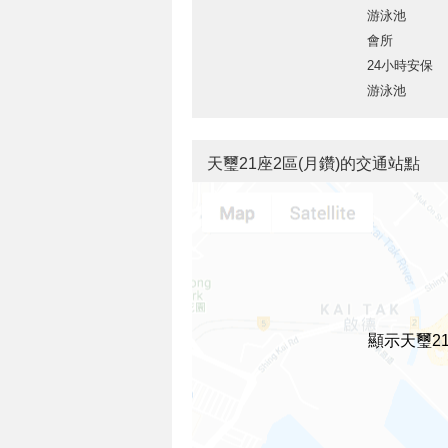
游泳池
會所
24小時安保
游泳池
天璽21座2區(月鑽)的交通站點
顯示天璽2