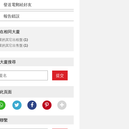
發送電郵給好友
報告錯誤
在相同大廈
業的其它出租盤
(1)
業的其它出售盤
(1)
大廈搜尋
提交
此頁面
聯繫