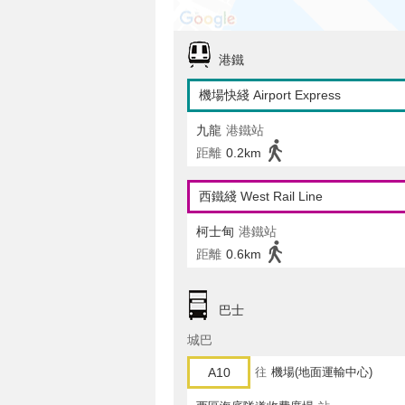
港鐵
機場快綫 Airport Express
九龍
港鐵站
距離
0.2km
西鐵綫 West Rail Line
柯士甸
港鐵站
距離
0.6km
巴士
城巴
A10
往
機場(地面運輸中心)