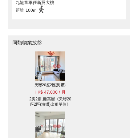
九龍童軍徑新翼大樓
距離
100m
同類物業放盤
天璽20座2區(海鑽)
HK$ 47,000 / 月
2房2廁,極高層《天璽20
座2區(海鑽)出租單位》