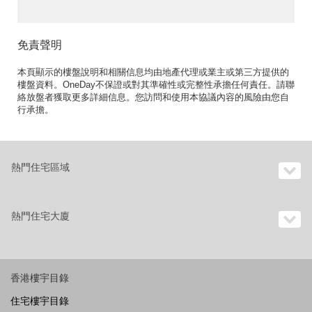
免責聲明
本頁顯示的樓盤說明和相關信息均由地產代理或業主或第三方提供的
樓盤資料。OneDay不保證或對其準確性或完整性承擔任何責任。請聯
絡放盤者獲取更多詳細信息。您訪問和使用本協議內容的風險由您自
行承擔。
熱門住宅區域
熱門住宅大廈
香港樓宇目錄
住宅樓宇目錄