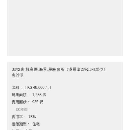
3房2廁,極高層,海景,星級會所《港景峯2座出租單位》
尖沙咀
出租
HK$ 48,000 / 月
建築面積
1,255 呎
實用面積
935 呎
[未核實]
實用率
75%
樓盤類型
住宅