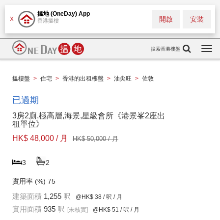
搵地 (OneDay) App
開啟
安裝
X
香港搵樓
搜索香港樓盤
Togg
navi
搵樓盤
>
住宅
>
香港的出租樓盤
>
油尖旺
>
佐敦
已過期
3房2廁,極高層,海景,星級會所《港景峯2座出
租單位》
HK$ 48,000 / 月
HK$ 50,000 / 月
3
2
實用率 (%)
75
建築面積
1,255
呎
@HK$ 38
/ 呎 / 月
實用面積
935
呎
[未核實]
@HK$ 51
/ 呎 / 月