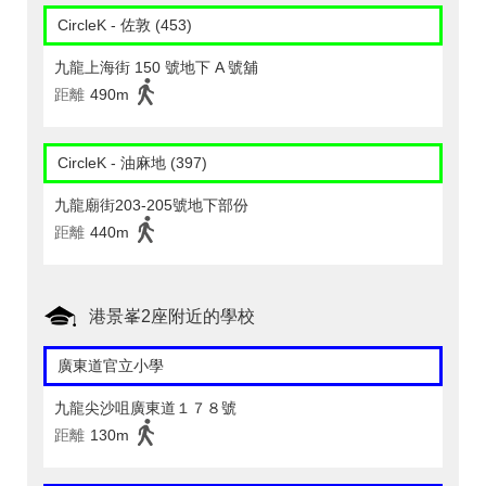
CircleK - 佐敦 (453)
九龍上海街 150 號地下 A 號舖
距離
490m
CircleK - 油麻地 (397)
九龍廟街203-205號地下部份
距離
440m
港景峯2座附近的學校
廣東道官立小學
九龍尖沙咀廣東道１７８號
距離
130m