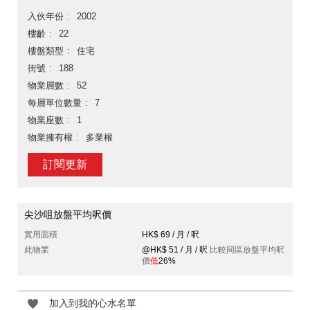
入伙年份
2002
樓齡
22
樓盤類型
住宅
街號
188
物業層數
52
每層單位數量
7
物業座數
1
物業擁有權
多業權
訂閱更新
尖沙咀放盤平均呎價
實用面積
HK$ 69 / 月 / 呎
此物業
@HK$ 51 / 月 / 呎
比較同區放盤平均呎
價
低
26%
加入到我的心水名單