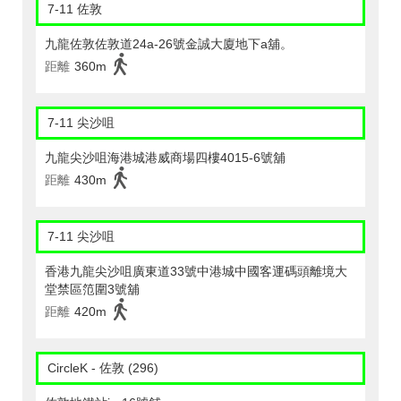
7-11 佐敦
九龍佐敦佐敦道24a-26號金誠大廈地下a舖。
距離
360m
7-11 尖沙咀
九龍尖沙咀海港城港威商場四樓4015-6號舖
距離
430m
7-11 尖沙咀
香港九龍尖沙咀廣東道33號中港城中國客運碼頭離境大
堂禁區笵圍3號舖
距離
420m
CircleK - 佐敦 (296)