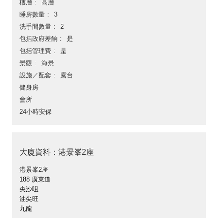
樓層
高層
睡房數量
3
洗手間數量
2
包括政府差餉
是
包括管理費
是
景觀
海景
設施／配套
露台
健身房
會所
24小時安保
大廈資料：港景峯2座
港景峯2座
188 廣東道
尖沙咀
油尖旺
九龍