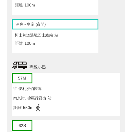
距離
100m
油尖 - 皇崗 (夜間)
柯士甸道過境巴士總站
站
距離
100m
專線小巴
57M
往
伊利沙伯醫院
南京街, 德惠行對出
站
距離
550m
62S