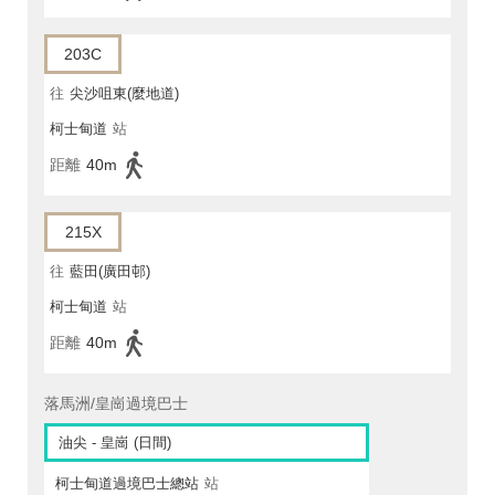
203C
往
尖沙咀東(麼地道)
柯士甸道
站
距離
40m
215X
往
藍田(廣田邨)
柯士甸道
站
距離
40m
落馬洲/皇崗過境巴士
油尖 - 皇崗 (日間)
柯士甸道過境巴士總站
站