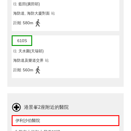
往
藍田(廣田邨)
海防道, 海防大廈對面
站
距離
580m
610S
往
天水圍(天瑞邨)
海防道及樂道交界
站
距離
560m
港景峯2座附近的醫院
伊利沙伯醫院