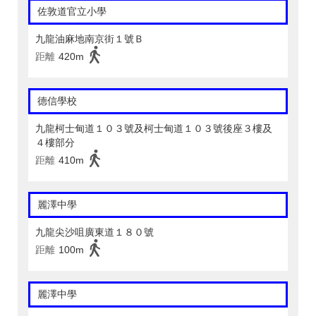
佐敦道官立小學
九龍油麻地南京街１號Ｂ
距離
420m
德信學校
九龍柯士甸道１０３號及柯士甸道１０３號後座３樓及
４樓部分
距離
410m
麗澤中學
九龍尖沙咀廣東道１８０號
距離
100m
麗澤中學