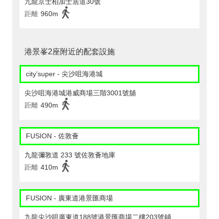
九龍京士柏加士居道30號
距離
960m
港景峯2座附近的配套設施
city'super - 尖沙咀海港城
尖沙咀海港城港威商場三階3001號舖
距離
490m
FUSION - 佐敦薈
九龍彌敦道 233 號佐敦薈地庫
距離
410m
FUSION - 廣東道港景匯商場
九龍尖沙咀廣東道188號港景匯商場二樓203號鋪