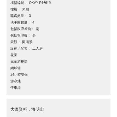
樓盤編號
OKAY-R16619
樓層
未知
睡房數量
3
洗手間數量
4
包括政府差餉
是
包括管理費
是
景觀
開揚景
設施／配套
工人房
花園
兒童游樂場
網球場
24小時安保
游泳池
停車場
大廈資料：海明山