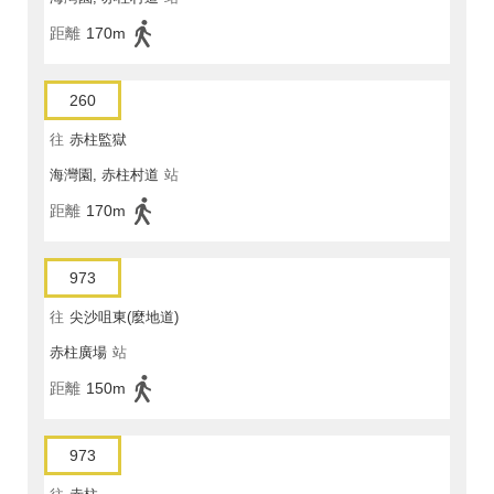
距離
170m
260
往
赤柱監獄
海灣園, 赤柱村道
站
距離
170m
973
往
尖沙咀東(麼地道)
赤柱廣場
站
距離
150m
973