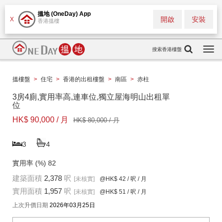
搵地 (OneDay) App
開啟
安裝
X
香港搵樓
搜索香港樓盤
Togg
navi
搵樓盤
>
住宅
>
香港的出租樓盤
>
南區
>
赤柱
3房4廁,實用率高,連車位,獨立屋海明山出租單
位
HK$ 90,000 / 月
HK$ 80,000 / 月
3
4
實用率 (%)
82
建築面積
2,378
呎
[未核實]
@HK$ 42
/ 呎 / 月
實用面積
1,957
呎
[未核實]
@HK$ 51
/ 呎 / 月
上次升價日期
2026年03月25日