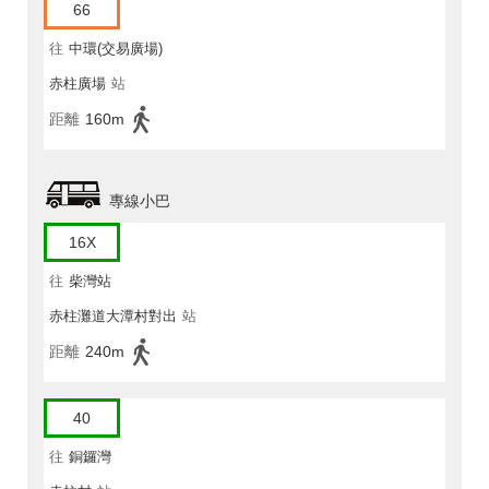
66
往
中環(交易廣場)
赤柱廣場
站
距離
160m
專線小巴
16X
往
柴灣站
赤柱灘道大潭村對出
站
距離
240m
40
往
銅鑼灣