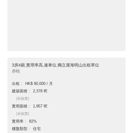
3房4廁,實用率高,連車位,獨立屋海明山出租單位
赤柱
出租
HK$ 90,000 / 月
建築面積
2,378 呎
[未核實]
實用面積
1,957 呎
[未核實]
實用率
82%
樓盤類型
住宅