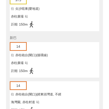
973
往
尖沙咀東(麼地道)
赤柱廣場
站
距離
150m
新巴
14
往
赤柱砲台(閘口)(循環線)
赤柱廣場
站
距離
150m
14
往
赤柱砲台(閘口)(經東頭灣道, 不經
海灣園, 赤柱村道
站
馬坑)