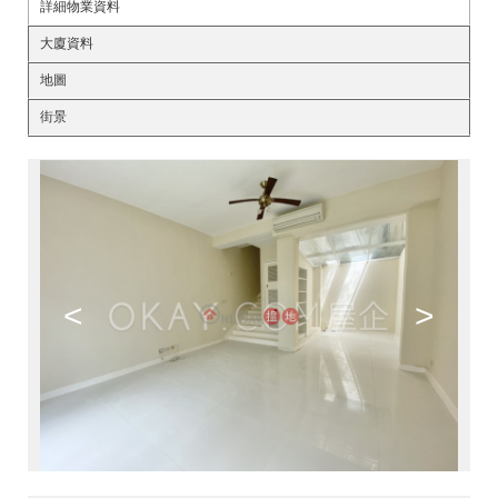
詳細物業資料
大廈資料
地圖
街景
<
>