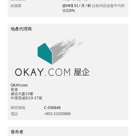
此物業
@HK$ 51 / 月 / 呎
比較同區放盤平均呎
價
高
6%
地產代理商
OKAY.com
香港
威信大廈15樓
中環雲咸街19-27號
牌照號碼
C-036846
電話
+852-21020888
發布者