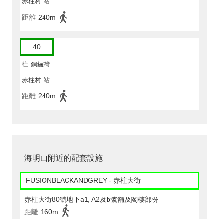
赤柱村
站
距離
240m
40
往
銅鑼灣
赤柱村
站
距離
240m
海明山附近的配套設施
FUSIONBLACKANDGREY - 赤柱大街
赤柱大街80號地下a1, A2及b號舗及閣樓部份
距離
160m