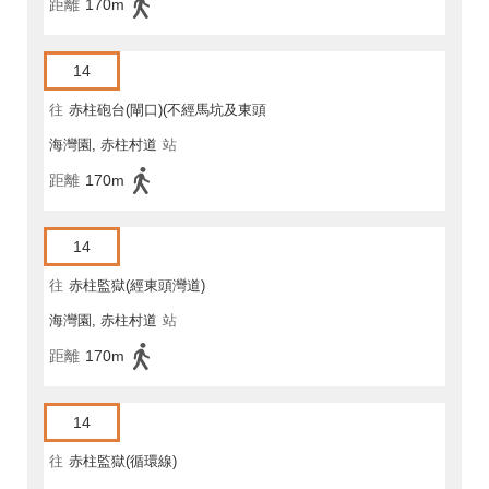
距離
170m
14
往
赤柱砲台(閘口)(不經馬坑及東頭
海灣園, 赤柱村道
站
灣道)
距離
170m
14
往
赤柱監獄(經東頭灣道)
海灣園, 赤柱村道
站
距離
170m
14
往
赤柱監獄(循環線)