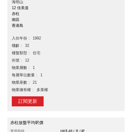
海明山
12 佳美道
赤柱
南區
香港島
入伙年份
1992
樓齡
32
樓盤類型
住宅
街號
12
物業層數
1
每層單位數量
1
物業座數
21
物業擁有權
多業權
訂閱更新
赤柱放盤平均呎價
實用面積
HK$ 48 / 月 / 呎