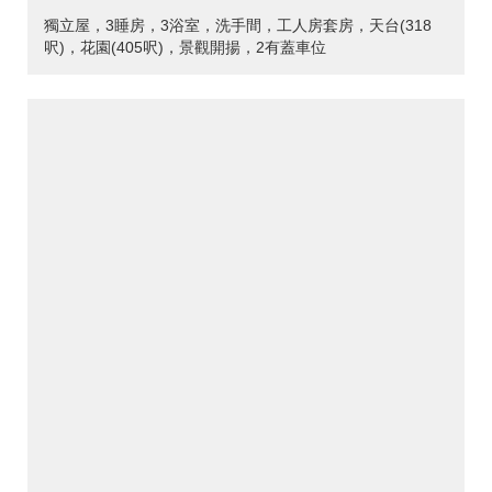
獨立屋，3睡房，3浴室，洗手間，工人房套房，天台(318
呎)，花園(405呎)，景觀開揚，2有蓋車位