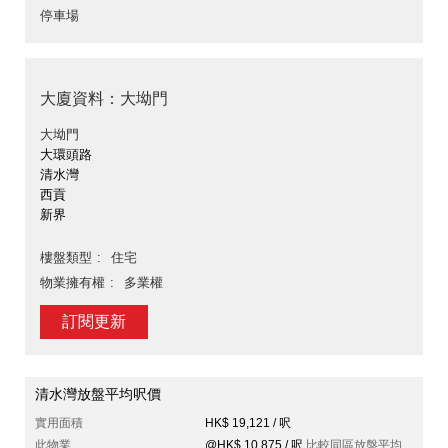
停車場
大廈資料：大坳門
大坳門
大環頭路
清水灣
西貢
新界
樓盤類型
住宅
物業擁有權
多業權
訂閱更新
清水灣放盤平均呎價
實用面積
HK$ 19,121 / 呎
此物業
@HK$ 10,875 / 呎
比較同區放盤平均