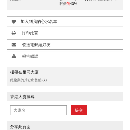
呎價
低
43%
加入到我的心水名單
打印此頁
發送電郵給好友
報告錯誤
樓盤在相同大廈
此物業的其它出售盤
(7)
香港大廈搜尋
提交
分享此頁面