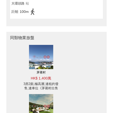
大環頭路
站
距離
100m
同類物業放盤
茅莆村
HK$ 1,400萬
3房2廁,極高層,連租約發
售,連車位《茅莆村出售
單位》