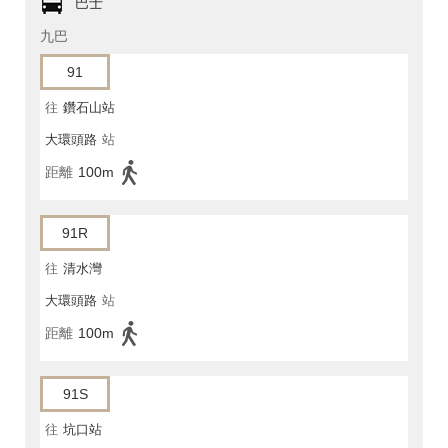
巴士
九巴
91
往
鑽石山站
大環頭路
站
距離
100m
91R
往
清水灣
大環頭路
站
距離
100m
91S
往
坑口站