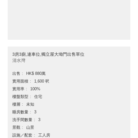
3房3廁,連車位,獨立屋大坳門出售單位
清水灣
出售
HK$ 880萬
實用面積
1,600 呎
實用率
100%
樓盤類型
住宅
樓層
未知
睡房數量
3
洗手間數量
3
景觀
山景
設施／配套
工人房