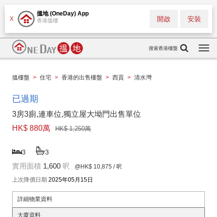
搵地 (OneDay) App
開啟
安裝
X
香港搵樓
搜索香港樓盤
Togg
navi
搵樓盤
>
住宅
>
香港的出售樓盤
>
西貢
>
清水灣
已過期
3房3廁,連車位,獨立屋大坳門出售單位
HK$ 880萬
HK$ 1,250萬
3
3
實用面積
1,600
呎
@HK$ 10,875
/ 呎
上次降價日期
2025年05月15日
詳細物業資料
大廈資料