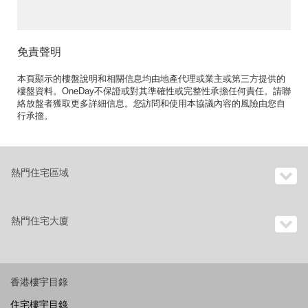
免責聲明
本頁顯示的樓盤說明和相關信息均由地產代理或業主或第三方提供的
樓盤資料。OneDay不保證或對其準確性或完整性承擔任何責任。請聯
絡放盤者獲取更多詳細信息。您訪問和使用本協議內容的風險由您自
行承擔。
熱門住宅區域
熱門住宅大廈
香港樓宇目錄
住宅樓宇目錄