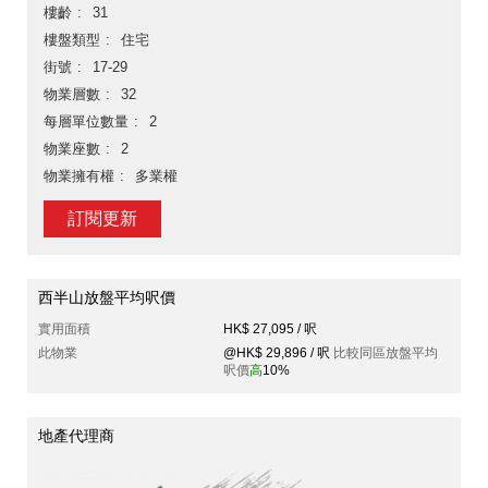
樓齡
31
樓盤類型
住宅
街號
17-29
物業層數
32
每層單位數量
2
物業座數
2
物業擁有權
多業權
訂閱更新
西半山放盤平均呎價
實用面積
HK$ 27,095 / 呎
此物業
@HK$ 29,896 / 呎
比較同區放盤平均
呎價
高
10%
地產代理商