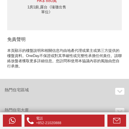
HK$ 880萬
1房1廁,露台《瑧璈出售
單位》
免責聲明
本頁顯示的樓盤說明和相關信息均由地產代理或業主或第三方提供的
樓盤資料。OneDay不保證或對其準確性或完整性承擔任何責任。請聯
絡放盤者獲取更多詳細信息。您訪問和使用本協議內容的風險由您自
行承擔。
熱門住宅區域
熱門住宅大廈
電話
+852-21020888