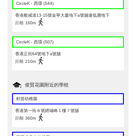
CircleK - 西環 (544)
香港般咸道13-15號金寧大廈地下a號舖連低層地下
距離
160m
CircleK - 西環 (507)
香港正街64號地下a號舖
距離
210m
俊賢花園附近的學校
籽苗幼稚園
香港第一街８號縉城峰１樓７號舖
距離
360m