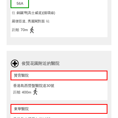
56A
往
銅鑼灣(高士威道)(循環線)
羅便臣道, 秀麗閣對面
站
距離
70m
俊賢花園附近的醫院
贊育醫院
香港島西營盤醫院道30號
距離
400m
東華醫院