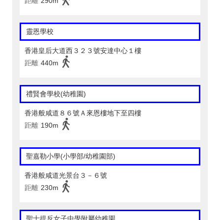
距離
290m
靈恩學校
香港皇后大道西３２３號安達中心１樓
距離
440m
禮賢會學校(幼稚園)
香港般咸道８６號Ａ來恩樓地下至四樓
距離
190m
聖嘉勒小學(小學部/幼稚園部)
香港般咸道光景台３－６號
距離
230m
聖士提反女子中學附屬幼稚園