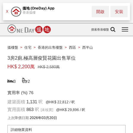
搵地 (OneDay) App
開啟
安裝
X
香港搵樓
搜索香港樓盤
Togg
navi
搵樓盤
>
住宅
>
香港的出售樓盤
>
西區
>
西半山
3房2廁,極高層俊賢花園出售單位
HK$ 2,200萬
HK$ 2,580萬
3
2
實用率 (%)
76
建築面積
1,131
呎
@HK$ 22,812
/ 呎
實用面積
863
呎
[未核實]
@HK$ 29,896
/ 呎
上次降價日期
2026年03月20日
詳細物業資料