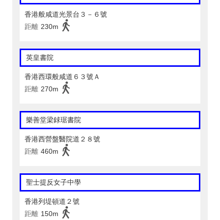
香港般咸道光景台３－６號
距離
230m
英皇書院
香港西環般咸道６３號Ａ
距離
270m
樂善堂梁銶琚書院
香港西營盤醫院道２８號
距離
460m
聖士提反女子中學
香港列堤頓道２號
距離
150m