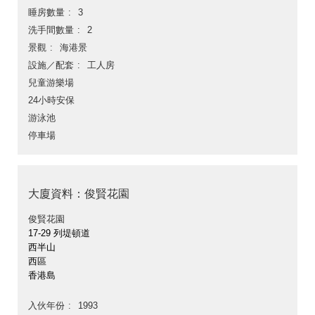
睡房數量
3
洗手間數量
2
景觀
海港景
設施／配套
工人房
兒童游樂場
24小時安保
游泳池
停車場
大廈資料：俊賢花園
俊賢花園
17-29 列堤頓道
西半山
西區
香港島
入伙年份
1993