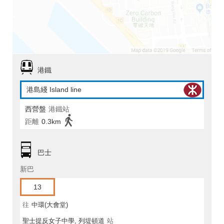
港鐵
港島綫 Island line
西營盤
港鐵站
距離
0.3km
巴士
新巴
13
往
中環(大會堂)
聖士提反女子中學, 列堤頓道
站