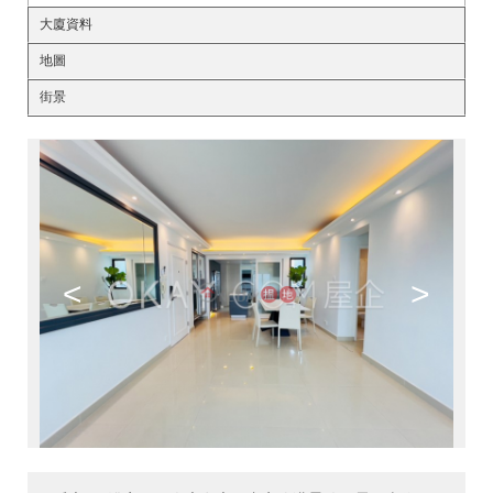
大廈資料
地圖
街景
<
>