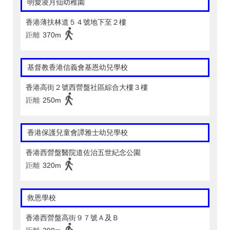
明愛凌月仙幼稚園
香港薄扶林道５４號地下至２樓
距離
370m
基督教香港信義會基恩幼兒學校
香港高街２號西營盤社區綜合大樓３樓
距離
250m
香港保護兒童會譚雅士幼兒學校
香港西營盤醫院道佐治五世紀念公園
距離
320m
救恩學校
香港西營盤高街９７號Ａ及Ｂ