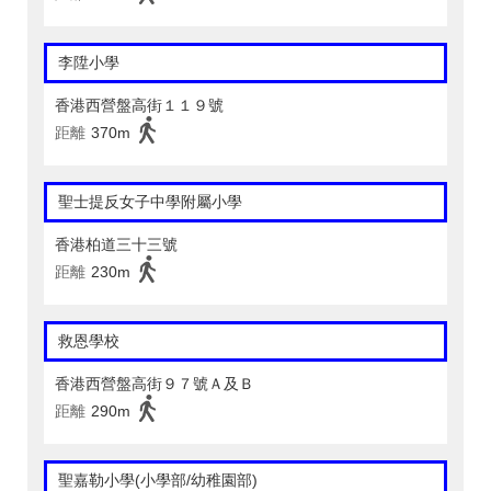
李陞小學
香港西營盤高街１１９號
距離
370m
聖士提反女子中學附屬小學
香港柏道三十三號
距離
230m
救恩學校
香港西營盤高街９７號Ａ及Ｂ
距離
290m
聖嘉勒小學(小學部/幼稚園部)