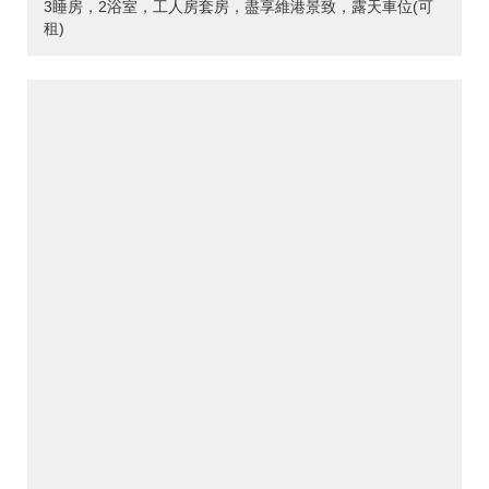
3睡房，2浴室，工人房套房，盡享維港景致，露天車位(可
租)