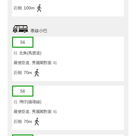
距離
100m
專線小巴
56
往
北角(馬寶道)
羅便臣道, 秀麗閣對面
站
距離
70m
56
往
灣仔(循環線)
羅便臣道, 秀麗閣對面
站
距離
70m