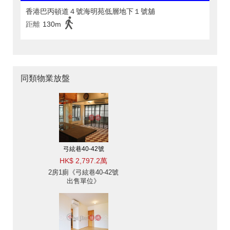
香港巴丙頓道４號海明苑低層地下１號舖
距離
130m
同類物業放盤
弓絃巷40-42號
HK$ 2,797.2萬
2房1廁《弓絃巷40-42號
出售單位》