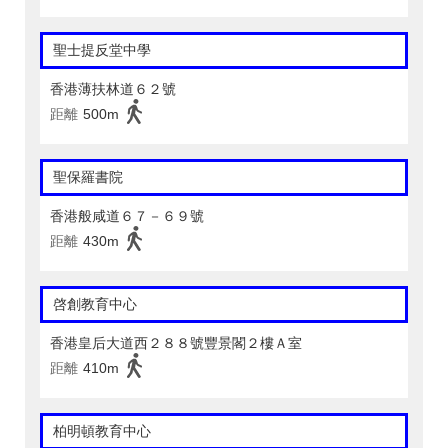
聖士提反堂中學
香港薄扶林道６２號
距離
500m
聖保羅書院
香港般咸道６７－６９號
距離
430m
啓創教育中心
香港皇后大道西２８８號豐景閣２樓Ａ室
距離
410m
柏明頓教育中心