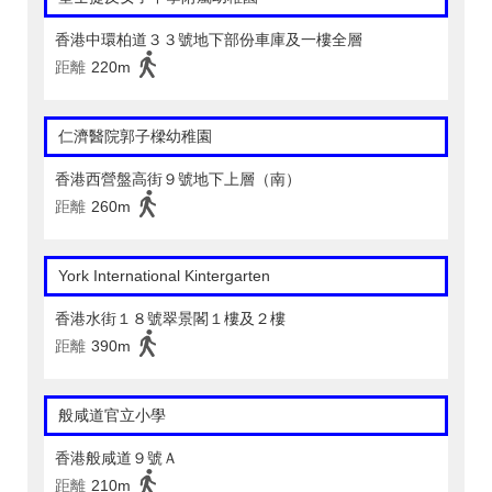
香港中環柏道３３號地下部份車庫及一樓全層
距離
220m
仁濟醫院郭子樑幼稚園
香港西營盤高街９號地下上層（南）
距離
260m
York International Kintergarten
香港水街１８號翠景閣１樓及２樓
距離
390m
般咸道官立小學
香港般咸道９號Ａ
距離
210m