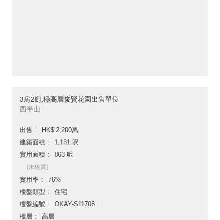
3房2廁,極高層俊賢花園出售單位
西半山
出售
HK$ 2,200萬
建築面積
1,131 呎
實用面積
863 呎
[未核實]
實用率
76%
樓盤類型
住宅
樓盤編號
OKAY-S11708
樓層
高層